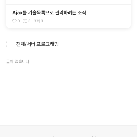
Ajax를 기술목록으로 관리하려는 조직
0
3
조회
3
전체/서버 프로그래밍
분류 전체보기
주요 글 목록
글이 없습니다.
의안내