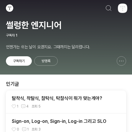
검색하기
티스토리
썰렁한 엔지니어
구독자
1
언젠가는 쉬는 날이 오겠지요. 그때까지는 달리렵니다.
구독하기
방명록
신고하기 레이어
열기
인기글
탈착식, 착탈식, 찰탁식, 탁찰식이 뭐가 맞는게야?
1
4
조회
5
Sign-on, Log-on, Sign-in, Log-in 그리고 SLO
0
1
조회
3