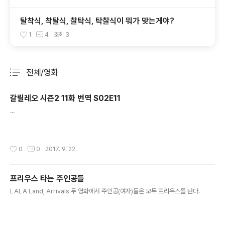
탈착식, 착탈식, 찰탁식, 탁찰식이 뭐가 맞는게야?
1
4
조회
3
전체/영화
분류 전체보기
주요 글 목록
갈릴레오 시즌2 11화 번역 S02E11
글 내용
...
작성시간
0
0
2017. 9. 22.
프리우스 타는 주인공들
글 내용
LALA Land, Arrivals 두 영화에서 주인공(여자)들은 모두 프리우스를 탄다.