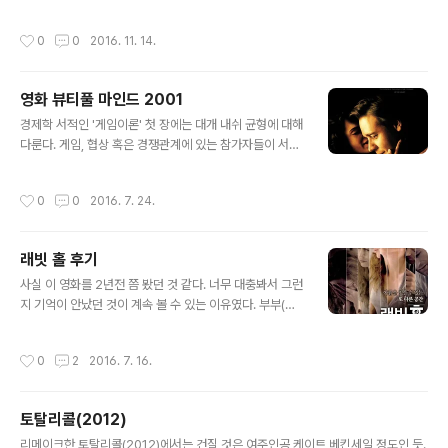
대 관람차쇠라의 소묘 중 철도 : seurat tonal drawing railroad 담배피는 시인이
써 준 "밀크쉐이크" Daydream delusion Limousine Eyelash Oh, baby with
작성시간
0
0
2016. 11. 14.
your pretty face Drop a tear in my wineglass Look at those big eyes
See what you mean to me Sweet cakes and milkshakesI am a delusi
on angel I am a fantasy parade I want you to..
영화 뷰티풀 마인드 2001
글 내용
경제학 서적인 '게임이론' 첫 장에는 대개 내쉬 균형에 대해
다룬다. 게임, 협상 혹은 경쟁관계에 있는 참가자들이 서로
의 전략을 알고 자신의 전략을 바꿀 수 있다고 할 때, 자신
의 이익이 최대가 되는 상황에서 전략을 바꾸지 않고 균형
작성시간
0
0
2016. 7. 24.
을 이루게 된다는 이론이다. 이 이론을 제공한 존 내쉬, 그
의 일대기에 대한 영화이다. 러셀 크로우 분. 그는 젊었을
때 이 논문을 발표하고 44년이 흐른 노년에 이르러 노벨
래빗 홀 후기
경제학상을 수상한다. 수학자가 경제학상을 수상하는 몇
글 내용
안되는 경우에 속한다. 그들은 대개 경제 모델에 대한 수학
사실 이 영화를 2년전 쯤 봤던 것 같다. 너무 대충봐서 그런
적 기초를 제공한 사람들이다. 수학의 노벨상인 필즈상 후
지 기억이 안났던 것이 계속 볼 수 있는 이유였다. 부부(니
보에 거론될 당시 (필즈상은 40세 미만에게만 준다) 정신
콜키드먼, 아론 애크하트)는 아이를 교통 사고로 잃고 잊지
분열증(조현)을 앓고 있었으며, 그 병을 앓은 지 40여년이
못하고 지낸다. 비슷한 처지의 부부들이 모이는 치료 모임
작성시간
0
2
2016. 7. 16.
지나 낫고나서 노벨 ..
에도 몇 번 나가지만, 해결되는 것은 없다. 하나님이 천사가
하나 더 필요 하셨나 보다라고 자식의 죽음을 슬퍼하는 다
른 부부의 이야기나 들을 뿐. 아이 잃은 슬픔을 대하는 부부
토탈리콜(2012)
의 태도는 다르다. 남편은 생전의 찍어둔 동영상을 매일 밤
글 내용
본다거나, 아이의 방, 옷, 핑거프린팅 등을 보존하며, 슬픔
리메이크한 토탈리콜(2012)에서는 건질 것은 여주인공 케이트 베킨세일 정도인 듯.