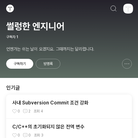
검색하기
티스토리
썰렁한 엔지니어
구독자
1
언젠가는 쉬는 날이 오겠지요. 그때까지는 달리렵니다.
구독하기
방명록
신고하기 레이어
열기
인기글
사내 Subversion Commit 조건 강화
0
2
조회
4
C/C++의 초기화되지 않은 전역 변수
0
0
조회
3