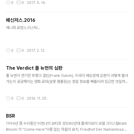
작성시간
0
0
2017. 5. 14.
패신저스.2016
글 내용
제니퍼 로렌스.미스틱...
작성시간
0
0
2017. 2. 12.
The Verdict 폴 뉴먼의 심판
글 내용
폴 뉴먼이 연기한 프랭크 갤빈(Frank Galvin). 미국의 배심원제 심판이 어떻게 돌아
가는지 궁금해지는 영화.로라(샬롯 램플링)는 정말 정보를 빼돌리려 접근한 것일까?
로라의 변명 기회조차 허락되지 않는 구성.세상을 너무 정직하게 보아왔던 변호사가
어느 정도 유연(?)한 방법으로 사건을 해결해 가는 구성.
작성시간
0
0
2016. 11. 20.
BSR
글 내용
1994년 쯤 수리중인 비엔나의 보티프 성당80년대 플레이보이 모델 크리스털Kath
Bloom 의 "Come Here"이름 없는 자들의 묘지, Friedhof Der Namenlosen