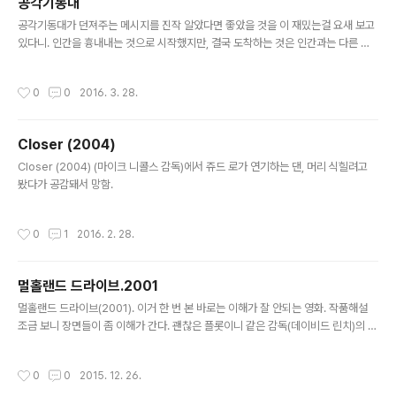
공각기동대
가?... 음악감독 히사이시 조. 바로 그~! 감독이라고!
글 내용
공각기동대가 던져주는 메시지를 진작 알았다면 좋았을 것을 이 재밌는걸 요새 보고
있다니. 인간을 흉내내는 것으로 시작했지만, 결국 도착하는 것은 인간과는 다른 형
태의 지능의 예고가 아닐까.
작성시간
0
0
2016. 3. 28.
Closer (2004)
글 내용
Closer (2004) (마이크 니콜스 감독)에서 쥬드 로가 연기하는 댄, 머리 식힐려고
봤다가 공감돼서 망함.
작성시간
0
1
2016. 2. 28.
멀홀랜드 드라이브.2001
글 내용
멀홀랜드 드라이브(2001). 이거 한 번 본 바로는 이해가 잘 안되는 영화. 작품해설
조금 보니 장면들이 좀 이해가 간다. 괜찮은 플롯이니 같은 감독(데이비드 린치)의 영
화 한 두편을 더 보고 싶다.
작성시간
0
0
2015. 12. 26.