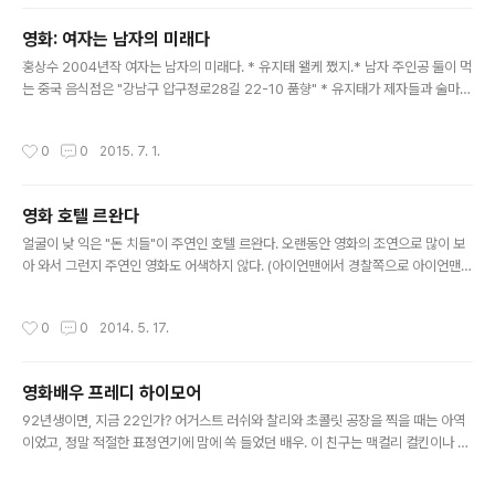
영화: 여자는 남자의 미래다
글 내용
홍상수 2004년작 여자는 남자의 미래다. * 유지태 왤케 쪘지.* 남자 주인공 둘이 먹
는 중국 음식점은 "강남구 압구정로28길 22-10 품향" * 유지태가 제자들과 술마시
면서 하는 열변이 그냥 이 영화가 말하고 싶은 것 같다.* 이 감독의 영화가 늘 그렇듯,
담배피는 장면은 곳곳에서 자연스럽게 나온다.* 생활의 발견과 비슷하게 시간에 따
작성시간
0
0
2015. 7. 1.
른 구성을 한다.* 두 여자가 다른 장면에서 먼저 "ㅃㅇ ㅈㄲ?"라고 묻는다. 여성주도
형?* 일상의 대화, 일상의 시선. 아무 의미 없는 듯한 소박함 속에 담긴 등장 인물 시
각의 대비.
영화 호텔 르완다
글 내용
얼굴이 낮 익은 "돈 치들"이 주연인 호텔 르완다. 오랜동안 영화의 조연으로 많이 보
아 와서 그런지 주연인 영화도 어색하지 않다. (아이언맨에서 경찰쪽으로 아이언맨
수트를 입기도 했다.) 잘 몰라 줬다는 건 돈 치들에겐 미안한 표현이지만, 최선의 표
현이다. 실화를 바탕으로 만들어졌기 때문에 르완다 내전을 알아두면 더 영화의 이해
작성시간
0
0
2014. 5. 17.
가 깊을 것으로 보여진다. 르완다 내전은 표제로만 알았지 그 정확한 내용은 이 영화
를 본 다음 알게 되었다. 같은 나라 안에서 인종 말살정책으로 인종청소 계획하에 10
0만명 이상의 사람이 학살을 당하다니, 내가 대학생 재학시절이었으므로 당시 세계
영화배우 프레디 하이모어
정세에 관심이 없었던 것이 무안할 지경이다. 간단히 말하는 것이 어려운 긴 내전 속
글 내용
의 한 장면이지만 영화 배경에 대한 설명을 얘기하자면,..
92년생이면, 지금 22인가? 어거스트 러쉬와 찰리와 초콜릿 공장을 찍을 때는 아역
이었고, 정말 적절한 표정연기에 맘에 쏙 들었던 배우. 이 친구는 맥컬리 컬킨이나 할
리 죠엘 오스먼트의 전철을 따르지 않기를... P.S. 할리 죠엘 오스먼트는 포레스트 검
프의 마지막 장면에 검프의 아들역으로도 나왔었다.