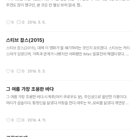
을 달래고, 아내는 잊기 위해 버리거나 지워나간다. 실수로
주연도 많이 했구만, 본 것은 반 헬싱 밖에 없네. 쩝..
교통사고를 낸 아이는 평행우주를 소재로 만화책을 그린
다. 아내는 교통사고를 낸 이 아이를 우연히 다시 보게 되고
작성시간
0
0
2016. 5. 5.
그 뒤로 몇 ..
스티브 잡스(2015)
글 내용
스티브 잡스(2015), 대체 이 영화가 뭘 얘기하려는 것인지 모르겠다. 스티브는 카리
스마가 있었으며, 가족과 관계가 나빴지만 어찌됐든 iMac 발표전에 해결되었다. 그
가 고집불통이었다는 사실을 말하고 싶은 건가? 늘어 놓은 것은 많지만 무엇하나 잘
풀어 나가지 못한 느낌. 배우는 X-men, 매그니토의 젊었을 때를 연기한 독일 출신
작성시간
0
0
2016. 5. 3.
배우더구만. 상대 여배우는 갈라드리엘 마님 역의 케이트 블란쳇.
그 여름 가장 조용한 바다
글 내용
그 여름 가장 조용한 바다.시게루(마키 쿠로우도 분). 주인공으로 쓸만한 이름이다.
머리가 곱슬이다. 황정민을 닯았다.서핑을 한다.여주는 박..모씨를 닯았다.개연성 없
는 오바. 일본 영화의 애니메이션 스러움.서핑은 초속5cm에서 나오는 에피소드 3번
이 인상 갚었는데...영화는 2004년 개봉인데, 여기나오는 복장은 거의 써니 수준이
작성시간
0
0
2016. 4. 11.
다.서핑보드 8600엔 대략 90만원12000불짜리 서핑 보드를 산다.일본 버스의 자
동문이나, 내림버튼, 뒷문에 붙어 있는 백미러, 한국것과 비슷하구나. 출구는 반대겠
지만. 그렇게 열심히 달렸는데, 땀 좀 내주지.여자는 벙어리인가...둘 다 청각장애인인