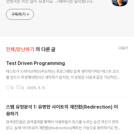
언젠가는 쉬는 날이 오겠지요. 그때까지는 달리렵니다.
구독하기
더보기
전체/장난하기
의 다른 글
Test Driven Programming
글 내용
테스트가 드라이브하는(주도하는) 프로그래밍 쉽게 생각하기에는 테스트 코드
를 반드시 작성해야한다고 생각하기 쉽지만, 이 방법은 다음과 같은 극단적인
프로그래밍 습관의 변화를 내포한다. 어떻게 사용할지 사용 형태의 샘플을 먼저
0
0
2005. 5. 9.
작성한다. 어떤 환경설정 파일을 사용할지 샘플 환경을 작성한다. 테스트해야할
함수와 테스트하지 않아도될 함수를 적절히 나누어 작성하게 된다. 자동화된 테
스트를 위한 로그를 작성한다. 어떻게 사용할지 사용 형태의 샘플을 먼저 작성
스팸 유형분석 1: 유명한 사이트의 재전환(Redirection) 이
한다. 사용되는 곳에 쓰일 샘플을 먼저 작성하지 않으면, 설계의 정확한 의도를
파악하지 못한 채 작성하기 쉽다. 만약 직접 설계한 코드를 만든다고 할 지라도,
용하기
글 내용
전체적인 방향이 주먹구구일 수 있다. 즉, 필요하지도 않은 인자를 함수에 전달
검색엔진들은 검색결과를 통해서 사용자들이 링크를 누르는 순간 자신이 먼저
할 수도 있고, 필요한 ..
받고, 실제 사이트로의 재전환(Redirection)해주는 기능으로 동작하기도 한
다. 라이코스의 경우 http://r.lycos.com/r/XXXXX/http://originalsite.co