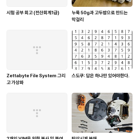
시험 공부 회고 (전산회계1급)
누룩 50g과 고두밥으로 만드는
막걸리
Zettabyte File System 그리
스도쿠: 답은 하나만 있어야한다.
고 가상화
2개의 VIM을 위한 복사 및 붙여
탁상시계 분해