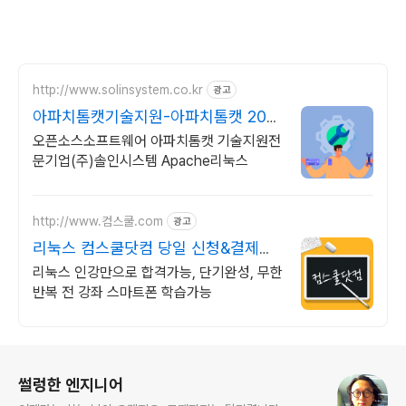
http://www.solinsystem.co.kr
광고
아파치톰캣기술지원-아파치톰캣 20년
이상 기술지원 노하우
오픈소스소프트웨어 아파치톰캣 기술지원전
문기업(주)솔인시스템 Apache리눅스
http://www.컴스쿨.com
광고
리눅스 컴스쿨닷컴 당일 신청&결제시
기프티콘!
리눅스 인강만으로 합격가능, 단기완성, 무한
반복 전 강좌 스마트폰 학습가능
로그 정보
썰렁한 엔지니어