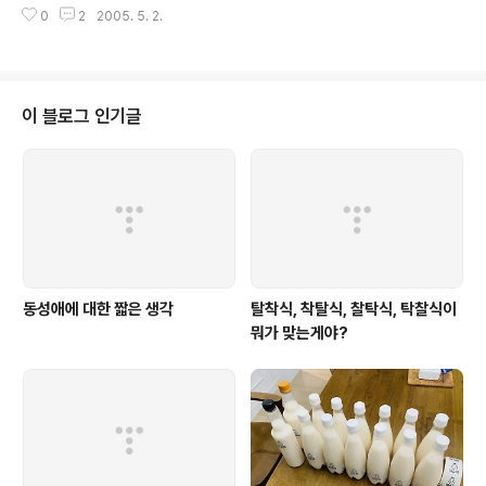
0
2
2005. 5. 2.
m/ 과 같은 형식으로 내려보내주고, r.lycos.com에서 r 이라는 cgi가 받아서
사용자 통계를 내는 것인지 아니면 죽어 있는 링크를 조사하기 위한 것인지 아
뭏든 위와 같은 방법을 사용할 수 있다. 야후의 경우 http://rds.yahoo.com/
XXXXXXX/*-http://originalsite.com/ 과 같은 형식으로 보내준다. http://
r.lycos.com/r/jflskdajkflasijefiwoa89kdjsalkfjslka..
이 블로그 인기글
동성애에 대한 짧은 생각
탈착식, 착탈식, 찰탁식, 탁찰식이
뭐가 맞는게야?