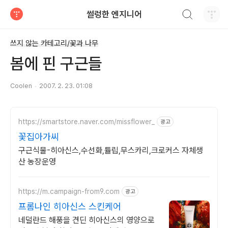
검색하기
썰렁한 엔지니어
티스토리
쓰지 않는 카테고리/꽃과 나무
봄에 핀 구근들
Coolen
2007. 2. 23. 01:08
https://smartstore.naver.com/missflower_
광고
꽃집아가씨
구근식물-히아신스,수선화,튤립,무스카리,크로커스 자체생
산 농장운영
https://m.campaign-from9.com
광고
프롬나인 히아신스 스킨케어
네덜란드 해풍을 견딘 히아신스의 영양으로