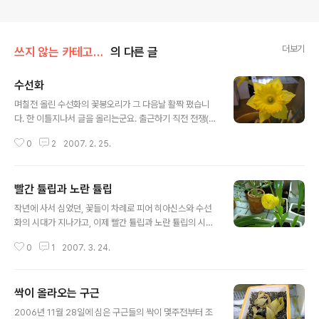
더보기
쓰지 않는 카테고리/꽃과 나무
의 다른 글
수선화
글 내용
며칠전 올린 수선화의 꽃봉오리가 그 다음날 활짝 폈습니
다. 한 이틀지나서 글을 올리는군요. 출근하기 직전 전쟁(!)
통에 찍은 사진이라 아래 배경으로 보이는 집구석이 매후!
0
2
2007. 2. 25.
지접운합니다. 꽃하나 가까이에서 찍은 것을 보여드리자
면! 태어나서 수선화를 이렇게 가까이에서 이것이 수선화
구나라고 생각하면서 본 것은 아마 이번이 처음인 것 같습
빨간 튤립과 노란 튤립
니다. 6개의 꽃잎위에 힘차게 솟아 오른 원통형의 꽃입니
글 내용
다. 향기는 아주 진하지 않구요 가까이 코를 가져가야 느낄
작년에 사서 심었던, 꽃들이 차례로 피어 히아신스와 수선
수 있는 꽃입니다. 나르시시즘을 일으킬 만한 자존심 강한
화의 시대가 지나가고, 이제 빨간 튤립과 노란 튤립의 시대
꽃입니다. 살짝 측면으로 찍은 사진을 올리자면.. (다른 것
가 왔습니다. 수선화의 긴 시간이 2월과 3월 중순까지 버
과 달리 1024 크기로 올렸습니다.)
0
1
2007. 3. 24.
티더니 지난주부터는 빨간튤립과 그 뒤를 이어 노란 튤립
이 나왔습니다. 이놈들 뒤에는 캄파뉼라가 기다리고 있습
니다. 다음은 캄파뉼라입니다. 내친김에 접사로 집에 있는
싹이 올라오는 구근
식물들을 다시 찍어봤습니다. 다음에 차근차근 올려보도록
글 내용
하지요.
2006년 11월 28일에 심은 구근들의 싹이 몇주전부터 조