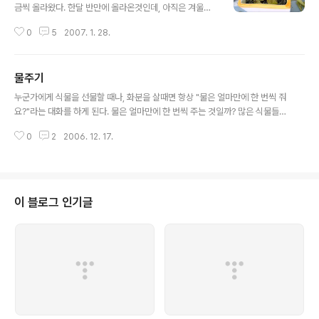
금씩 올라왔다. 한달 반만에 올라온것인데, 아직은 겨울이
라 요놈들이 베란다 추운곳에서 잘 버텨줬으면 하는 바램
0
5
2007. 1. 28.
뿐이다. 몇 개의 사진들을 공개하자면, 직사각형 화분에는
두 주씩 심었으니, 아래 사진들중 가로 긴 것들은 좌우에 올
라오는 것이 모두 있다. 수선화 히야신스 튤립 튤립 튤립이
물주기
라 씌어 있는 것은 사실 그것이 튤립인지 캄파뉼라인지 까
글 내용
먹었다. 이런! 꽃이 필때까지 기다려야한다니..! 튤립도 빨
누군가에게 식물을 선물할 때나, 화분을 살때면 항상 "물은 얼마만에 한 번씩 줘
강과 노랑이 있는데, 구별안함. 으... 3월쯤 봄에 봅시다! 여
요?"라는 대화를 하게 된다. 물은 얼마만에 한 번씩 주는 것일까? 많은 식물들의
러 구근들!
기본 공식은 그런 회수가 문제가 아니고, "겉흙이 말랐을 때, 화분에 물이 빠져
0
2
2006. 12. 17.
나오도록 흠뻑"이다. 선인장, 알로에 같은 다육식물이 아니라면 대개 그 공식대
로 주는 것이 맞다. 물주기는 한 3년쯤 줘야 "물 좀 준다"는 소릴 듣는 아주 기본
적인 원예의 행위 아닌가. 그 이른바, "물주기 3년"의 경지... 일단 1년반 남았다.
물주기를 하다보니 이런 걱정을 한다. 요즘 습도가 어떻게 되지? 물의 온도는 적
당한가? 증발량이 많은 토기 화분인가? 이런 토질은 물을 얼마나 흡수하지? 이
이 블로그 인기글
녀석의 잎이 이 정도면 대략 물이 빨리 마르겠군. 여기는 창가로부터..