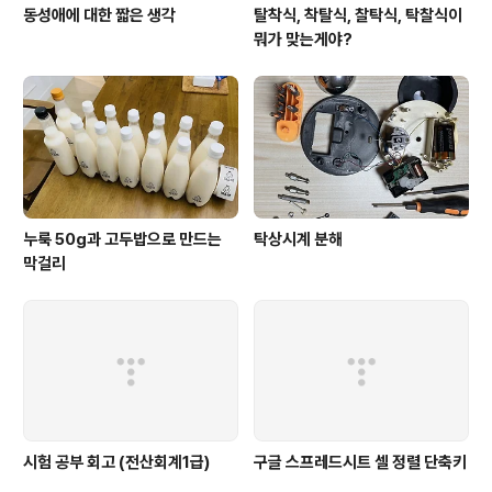
동성애에 대한 짧은 생각
탈착식, 착탈식, 찰탁식, 탁찰식이
뭐가 맞는게야?
누룩 50g과 고두밥으로 만드는
탁상시계 분해
막걸리
시험 공부 회고 (전산회계1급)
구글 스프레드시트 셀 정렬 단축키