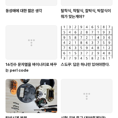
동성애에 대한 짧은 생각
탈착식, 착탈식, 찰탁식, 탁찰식이
뭐가 맞는게야?
16진수 문자열을 바이너리로 바꾸
스도쿠: 답은 하나만 있어야한다.
는 perl code