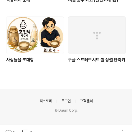
탁상시계 분해
시험 공부 회고 (전산회계1급)
사람들을 초대함
구글 스프레드시트 셀 정렬 단축키
의안내
티스토리
로그인
고객센터
© Daum Corp.