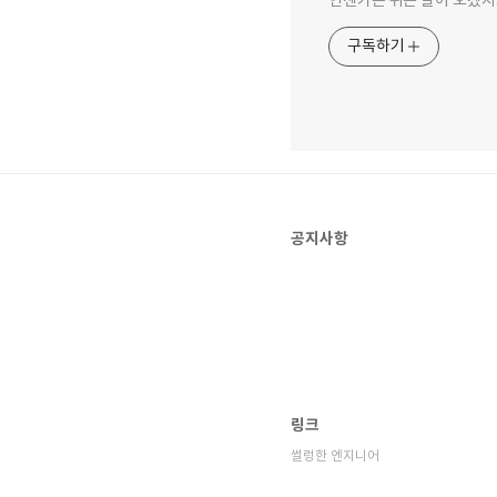
언젠가는 쉬는 날이 오겠지
구독하기
공지사항
링크
썰렁한 엔지니어