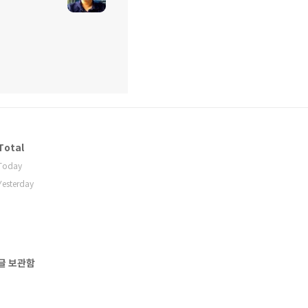
Total
Today
Yesterday
글 보관함