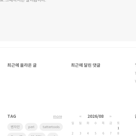
요. 그때까지는 달리렵니다.
최근에 올라온 글
최근에 달린 댓글
TAG
«
2026/08
»
more
일
월
화
수
목
금
토
벤자민
perl
tattertools
1
2
3
4
5
6
7
8