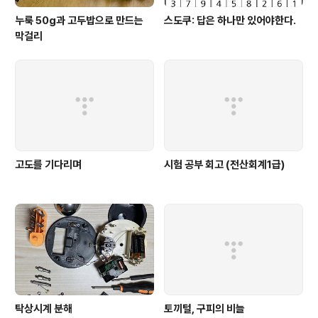
누룩 50g과 고두밥으로 만드는
스도쿠: 답은 하나만 있어야한다.
막걸리
고도를 기다리며
시험 공부 회고 (전산회계1급)
탁상시계 분해
토끼털, 구피의 비늘