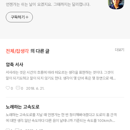
언젠가는 쉬는 날이 오겠지요. 그때까지는 달리렵니다.
구독하기
더보기
전체/잡생각
의 다른 글
압축 서사
글 내용
서사라는 것은 시간의 흐름에 따라 떠오르는 생각을 표현하는 것이다. 그것이
말이 되기도하고 말이 되지 않기도 한다. 생각이 몇 단어 혹은 몇 장면으로 매핑
이 되는 순간 정보 손실은 일어 날 수 밖에 없다. 그럼에도 불구하고 두 개의 지
0
0
2018. 6. 21.
점에서 (뇌 혹은 데이터 저장소) 같은 '것'을 공유하기 위해서는 어떤 식으로든
서사적으로 표현된다. 손실을 최소화하는 방향으로 서로가 합의하게 되면서 시
간을 단축할 수 있고, 시간 효율성을 높일 수 있다.무작위 시도와 효율적인 것의
노래하는 고속도로
취사 선택의 누적은 자연의 진화에서 일어 났듯이, 매 일상에서 반복되는 것이
글 내용
며, 모든 독립 개체간에 발생하는 것이다.인간이 꿈을 꾼다는 것은 일종의 무작
노래하는 고속도로를 지날 때 언젠가는 한 번 정리해봐야겠다고 도로의 홈 간격
위적인 시도의 결과이다. 그나마 근사하게 전달의 효율이 높은 방향에서의 전개
에 대한 생각.일단 속도마다 다른 음이 날테니까 기준되는 속도를 100km/h로
를 선택했기 때문..
정해보자.100km/h는 초속으로 100*1000m/3600sec 이므로 1000/36