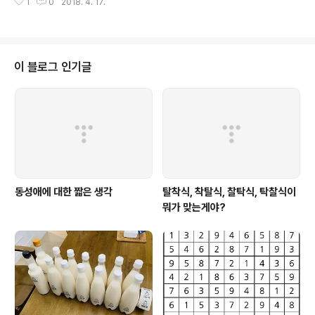
1
0
2018. 4. 17.
m/s = 27.7777 m/s 100km/h = 27.7777 m/s시속 100km를 달리면 1초
에 28m를 간다. 기준음 '라'는 진동수가 440Hz라는 것은 그냥 알고 있다. 즉,
1초에 440번 두드리면 '라' 소리가 난다.옥타브가 하나 올라가면 진동수가 배
가 된다. 즉 한 옥타브 높은 '라'는 880Hz다.한 옥타브는 12개의 반음이 있다.
평균율 음계에서의 음의 증가는 주파수를 log를 취했을 때 일정한 간격으로 증
이 블로그 인기글
가하는 것을 알고 있다.즉, 880Hz ..
동성애에 대한 짧은 생각
탈착식, 착탈식, 찰탁식, 탁찰식이
뭐가 맞는게야?