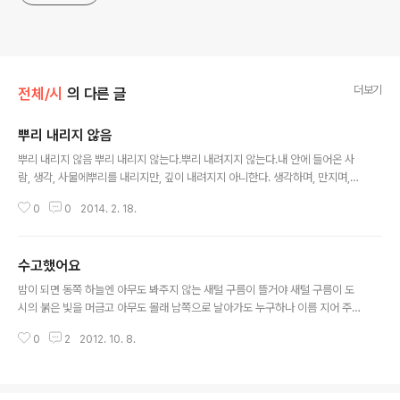
더보기
전체/시
의 다른 글
뿌리 내리지 않음
글 내용
뿌리 내리지 않음 뿌리 내리지 않는다.뿌리 내려지지 않는다.내 안에 들어온 사
람, 생각, 사물에뿌리를 내리지만, 깊이 내려지지 아니한다. 생각하며, 만지며,
맛보며,결합하며, 떼어보며, 관찰하며,비교하고, 대조하고, 정리한다. 뿌리 내리
0
0
2014. 2. 18.
지 않는다.한계의 상황에서조차세포막으로 이해할만한 관계일지라도. 뿌리는
어둠 속을 계속 벋어나갈 뿐그 흙과 결합하지 않는다.
수고했어요
글 내용
밤이 되면 동쪽 하늘엔 아무도 봐주지 않는 새털 구름이 뜰거야 새털 구름이 도
시의 붉은 빛을 머금고 아무도 몰래 남쪽으로 날아가도 누구하나 이름 지어 주
지 않아서 그냥 사라질지도 몰라 저녁엔 어디서들 기어 나와 생명 연장을 위해
0
2
2012. 10. 8.
몇 그램의 식사를 하고 웃고, 떠들고, 그렇게 지나간 시간을 하루라고 하겠지. 삭
신을 끌고 집에 들어가선 텅빈 마음을 공간에 투여시키고 그대로 소파에 앉히
고, 눕히고. 그렇게 그렇게 이름없는 구름과 시간에 대하여 난 스스로를 위안하
고 잠에 들거야. 오늘도 수고 많았어요.