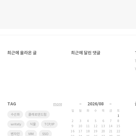
최근에 올라온 글
최근에 달린 댓글
TAG
«
2026/08
»
more
일
월
화
수
목
금
토
수선화
클레로덴드럼
1
2
3
4
5
6
7
8
writely
식물
TCP/IP
9
10
11
12
13
14
15
16
17
18
19
20
21
22
벤자민
VIM
SSO