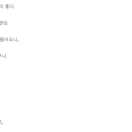
이 좋다.
렌딩.
 들어오니,
구나.
,