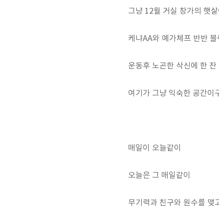
그냥 12월 거실 창가의 햇살
케냐AA와 예가체프 반반 블
운동후 노곤한 삭신에 한 잔
여기가 그냥 익숙한 공간이
매일이 오늘같이
오늘은 그 매일같이
무기력과 친구와 원수를 맺고