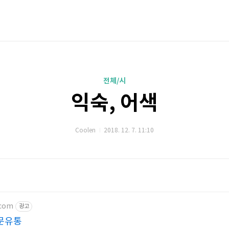
전체/시
익숙, 어색
Coolen
2018. 12. 7. 11:10
.com
광고
문유통