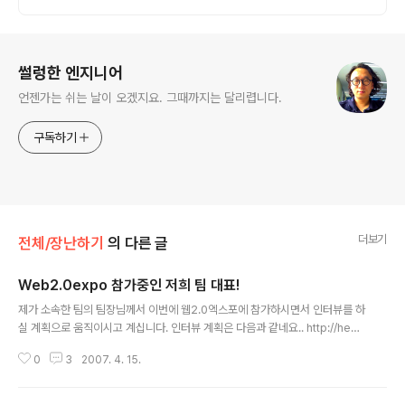
로그 정보
썰렁한 엔지니어
언젠가는 쉬는 날이 오겠지요. 그때까지는 달리렵니다.
구독하기
더보기
전체/장난하기
의 다른 글
Web2.0expo 참가중인 저희 팀 대표!
글 내용
제가 소속한 팀의 팀장님께서 이번에 웹2.0엑스포에 참가하시면서 인터뷰를 하
실 계획으로 움직이시고 계십니다. 인터뷰 계획은 다음과 같네요.. http://hedg
eplus.net/ 에 게제될 예정입니다. 1. 4월 15일 (일) 11:30 안철수 의장 (안철
0
3
2007. 4. 15.
수연구소 창립자) 2. 4월 15일 (일) 15:00 Eric Chan (Carnegie Mellon U
niversity west campus 교수 겸 모바일 사업가) 3. 4월 15일 (일) 18:00 G
ene Banman (前 Sun microsystems 임원 및 일본 지사장) 4. 4월 16일