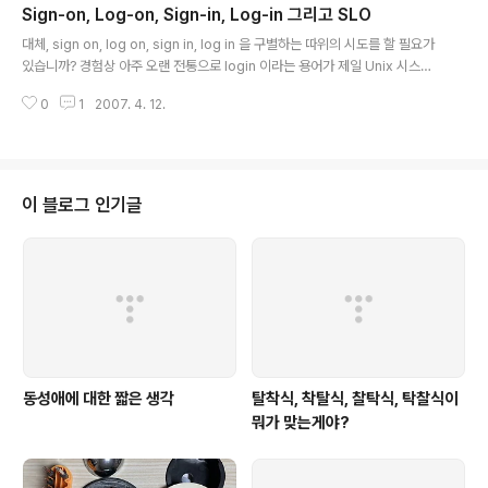
Sign-on, Log-on, Sign-in, Log-in 그리고 SLO
(월) 16:30 Eric Olson (Publisher services @ FeedBurner) 5. 4월 18
글 내용
일 (수) 16:00 Mie Yaginu..
대체, sign on, log on, sign in, log in 을 구별하는 따위의 시도를 할 필요가
있습니까? 경험상 아주 오랜 전통으로 login 이라는 용어가 제일 Unix 시스템
에 접근하기 위해 먼저 쓰였습니다. "로그인"이라는 단어가 생소하던 시절에 일
0
1
2007. 4. 12.
종의 신조어 격이었습니다. 그러다가 Windows 3.1이 작업그룹을 지원하는
Windows for workgroups 버전을 내놓으면서 로그인이라는 유닉스 계열
과 뭔가 다르게 작업하기 위해 sign-on 이라는 용어를 사용한 것으로 압니다.
(희미한 기억속의 일이므로 이것을 사실화하여 논문에 인용하지 마시길.) 구별
하기 좋아하는 사람은 log in과 sign on을 하나의 시스템에 들어가는 것과 하
이 블로그 인기글
나의 정보체계에 들어 있는 작업그룹에 들어가는 ..
동성애에 대한 짧은 생각
탈착식, 착탈식, 찰탁식, 탁찰식이
뭐가 맞는게야?