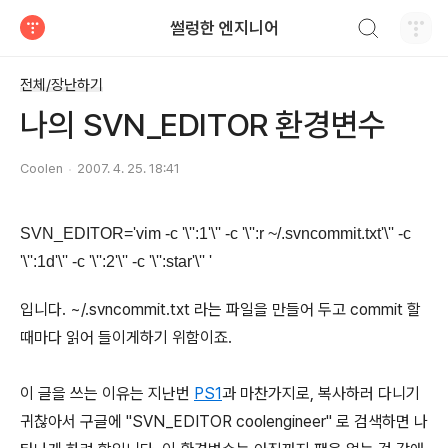
검색하기
썰렁한 엔지니어
티스토리
전체/장난하기
나의 SVN_EDITOR 환경변수
Coolen
2007. 4. 25. 18:41
SVN_EDITOR='vim -c '\'':1'\'' -c '\'':r ~/.svncommit.txt'\'' -c
'\'':1d'\'' -c '\'':2'\'' -c '\'':star'\'' '
입니다. ~/.svncommit.txt 라는 파일을 만들어 두고 commit 할
때마다 읽어 들이게하기 위함이죠.
이 글을 쓰는 이유는 지난번
PS1
과 마찬가지로, 복사하러 다니기
귀찮아서 구글에 "SVN_EDITOR coolengineer" 로 검색하면 나