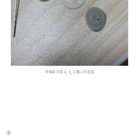
차례로 초침 4, 3, 2 톱니 뒤집음
(새창열림)