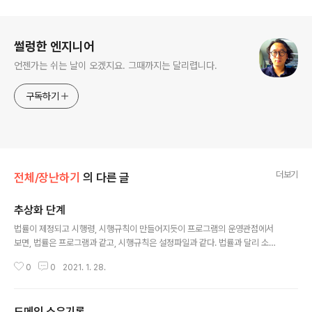
로그 정보
썰렁한 엔지니어
언젠가는 쉬는 날이 오겠지요. 그때까지는 달리렵니다.
구독하기
더보기
전체/장난하기
의 다른 글
추상화 단계
글 내용
법률이 제정되고 시행령, 시행규칙이 만들어지듯이 프로그램의 운영관점에서
보면, 법률은 프로그램과 같고, 시행규칙은 설정파일과 같다. 법률과 달리 소프
트웨어에서는 시행규칙에 들어가야할 것이 프로그램에 들어가는 일이 많다. 운
0
0
2021. 1. 28.
영 중에서 조정해야하는 시행규칙을 지원하는 프로그램 수정보다, 프로그램내
에서 로직으로 바로 해결하면 간단하기 때문이다. 또, 설정 값으로 빼는 것이 굳
이 이번 한 번만을 위한 것인데, 조금 거추장스러운 추상화 아닌가 싶기도 하다.
도메인 소유기록