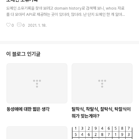
문제는 한참 뒤에 나타난다. 전체적인 프로그램의 추상화 레벨이 마구 섞여 있
글 내용
는 코드를 마주할 때 느끼는 가독성의 문제. 만약 추상화 단계가 다른 코드를 불
도메인 소유기록을 찾아 보려고 domain history로 검색해 보니, whois 자료
가피하게 작성해야할 때는, 변명이라도 잘 써 놓을 수 있다면 좋겠다. 나중에라
를 다 모아서 API로 제공하는 곳이 있더라, 많더라. 난 단지 도메인 한 개 알아
도 쉽게 고치게. -End-
보고 싶었다만... https://whoisrequest.com/ Whois Search, Domain
0
0
2021. 1. 18.
History, Reverse IP/NS Lookups and more Lookup IP, CIDR, ASN
or Domain whoisrequest.com 이 사이트에서는 소유자는 공개하지 않고
누군가 사용했는지만 확인해 볼 수가 있다. 그나마 하나 찾아서 메모차 적어 둔
다. 둘째 딸 낳고서 이름으로 도메인을 하나 2년간 구매하고, 만료시점에 4년을
더 연장을 해서 총 6년을 보유하고 있다가 어떤 이유에서인지, 연장을 안했다.
이 블로그 인기글
그리..
동성애에 대한 짧은 생각
탈착식, 착탈식, 찰탁식, 탁찰식이
뭐가 맞는게야?