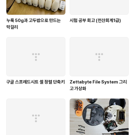
누룩 50g과 고두밥으로 만드는
시험 공부 회고 (전산회계1급)
막걸리
구글 스프레드시트 셀 정렬 단축키
Zettabyte File System 그리
고 가상화