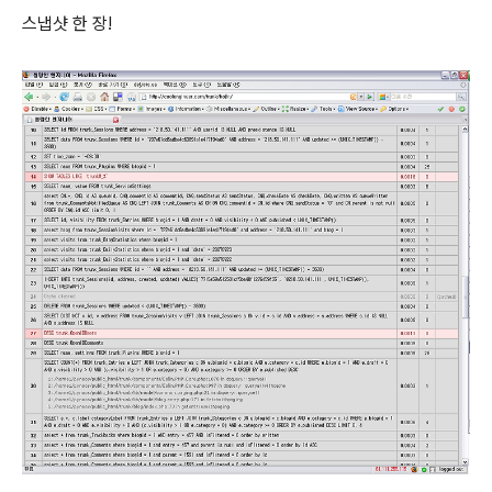
스냅샷 한 장!