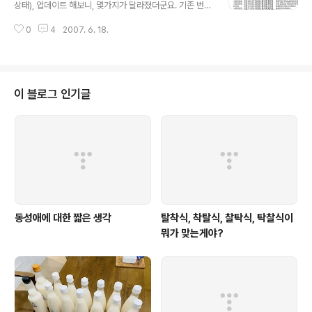
려웠을 것이다. 언어라는게 변수, 조건문, 순환문, 함수 이런 것들이 있어야..
상태), 업데이트 해보니, 몇가지가 달라졌더군요. 기존 번역
도 고칠겸해서 수정하였습니다. 대개의 경우처럼 소스포지
0
4
2007. 6. 18.
상에 있는 poedit는 아무나 소스를 가져갈 수 있어서 여기
까지는 아무 문제가 없었습니다. 모든 일을 끝내고 커밋하
려는데, 알고 있는 모든 비밀번호가 먹히지 않았습니다. 바
보처럼 모든 기억을 다 끄집어 내어, 저 건너편에 누가 있을
지도 모르는데, 모조리 주고 말았습니다. (컴퓨터겠지요..
이 블로그 인기글
누구겠어요.) poedit 로그를 보니, 만2년만에 커밋하는 것
이더군요. 제가 다른 소스포지의 활동이 없던지라, 아마 2
년동안 소스포지에 로그인하여 들어가질 않았던거 같습니
다. 나이들어서 점점 굳어가는게 아닐지 모르겠습니다. 왜
이러지 담배..
동성애에 대한 짧은 생각
탈착식, 착탈식, 찰탁식, 탁찰식이
뭐가 맞는게야?