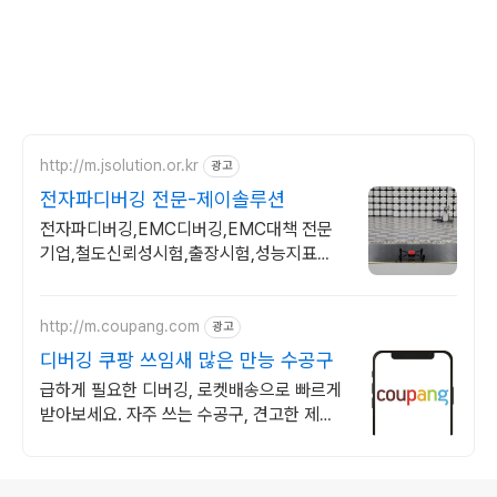
http://m.jsolution.or.kr
광고
전자파디버깅 전문-제이솔루션
전자파디버깅,EMC디버깅,EMC대책 전문
기업,철도신뢰성시험,출장시험,성능지표
EMC대책,EMI대책,방수디버깅,IP디버깅,드
론방수디버깅,성능평가,CE,FCC
http://m.coupang.com
광고
디버깅 쿠팡 쓰임새 많은 만능 수공구
급하게 필요한 디버깅, 로켓배송으로 빠르게
받아보세요. 자주 쓰는 수공구, 견고한 제품
으로 한 번에 해결하세요.
로그 정보