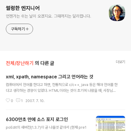
썰렁한 엔지니어
언젠가는 쉬는 날이 오겠지요. 그때까지는 달리렵니다.
구독하기
더보기
전체/장난하기
의 다른 글
xml, xpath, namespace 그리고 언어라는 것
글 내용
컴퓨터에서 언어를 한다고 하면, 전통적으로 c/c++, java 등은 해야 언어를 한
다고 생각하는 경향이 있었다. HTML이라는 것이 초기에 나왔을 때, 사장님을
이해시키는데 약간 시간이 들어간 것을 생각하면, 당시 마크업 랭귀지가 과연
0
1
2007. 7. 10.
컴퓨터 언어냐부터 출발해서, 사실 언어라는 이름을 가지고 있지만 간단한 표기
방법에 대한 것일 뿐이라는 것이 매칭이 안되는 것이 당연했다. "HTML로 프로
그램된 웹사이트", 잘 아는 사람이 보면 영 어색하지 않은가? 그러나 당시 Hyp
6300만초 만에 소스 포지 로그인
er Text Markup LANGUAGE라는 html을 이해하기에는 전통적인 컴퓨터
글 내용
언어 사고를 가진 사람으로서는 이해하는 것이 C에서 Java로 가는 거 보다 어
poEdit의 새버전(1.3.7)이 곧 나올것 같아서 (현재 pre1