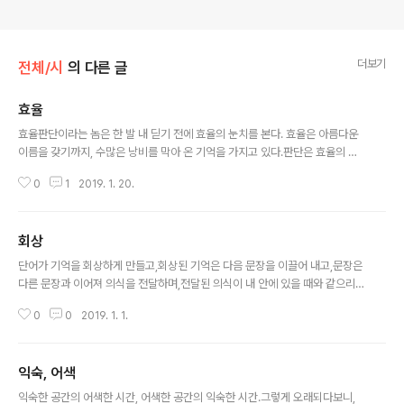
더보기
전체/시
의 다른 글
효율
글 내용
효율판단이라는 놈은 한 발 내 딛기 전에 효율의 눈치를 본다. 효율은 아름다운
이름을 갖기까지, 수많은 낭비를 막아 온 기억을 가지고 있다.판단은 효율의 종
이 되어 기꺼이 눈치를 던진다. 어느날, 그런 판단이 효율을 무시하고 움직였다.
0
1
2019. 1. 20.
여유라는 친구가 판단에게 다가와 잠시 머물렀을 그 때. 효율은 미래의 자신을
위해 잠시 눈을 감았다.효율은 그 순간마저 자신의 본능에 충실하여, 판단을 지
배함에 손색이 없었다.여유는 효율의 다른 얼굴, 여유로움은 효율 속에 잠시 나
회상
타나는 또 다른 효율.판단은 어리둥절, 낭비는 시대착오.오늘도 숨가쁘게 살아
글 내용
간다
단어가 기억을 회상하게 만들고,회상된 기억은 다음 문장을 이끌어 내고,문장은
다른 문장과 이어져 의식을 전달하며,전달된 의식이 내 안에 있을 때와 같으리
라는 느낌을 되받는다. 위 문단을 쓰는 내 내면이 당신에게 전달되었나.위 문장
0
0
2019. 1. 1.
에 이어 이 문장을 쓰는 것은 대칭의 미때문이며,이 문장들을 읽고서 이해가 간
다는 것은이미 당신에게 있었던 많은 기억 덕택이다. 감사하다.
익숙, 어색
글 내용
익숙한 공간의 어색한 시간, 어색한 공간의 익숙한 시간.그렇게 오래되다보니,