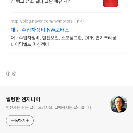
싱 탱크 청소 필터 교환 폐유 처리
http://blog.naver.com/nwmotors
광고
대구 수입차정비 NW모터스
대구수입차정비, 엔진오일, 소모품교환, DPF, 흡기크리닝,
타이밍벨트,미션정비
(새창열림)
로그 정보
썰렁한 엔지니어
언젠가는 쉬는 날이 오겠지요. 그때까지는 달리렵니다.
구독하기