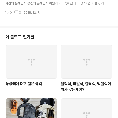
시간의 문제인지 공간의 문제인지 어쨌거나 익숙해졌다. 그냥 12월 거실 창가
의 햇살이 좋다.케냐AA와 예가체프 반반 블렌딩.운동후 노곤한 삭신에 한 잔 들
0
0
2018. 12. 7.
어오니,여기가 그냥 익숙한 공간이구나. 매일이 오늘같이오늘은 그 매일같이무
기력과 친구와 원수를 맺고,전체가 하나인듯, 하나가 전체인듯 사라져간다.
이 블로그 인기글
동성애에 대한 짧은 생각
탈착식, 착탈식, 찰탁식, 탁찰식이
뭐가 맞는게야?