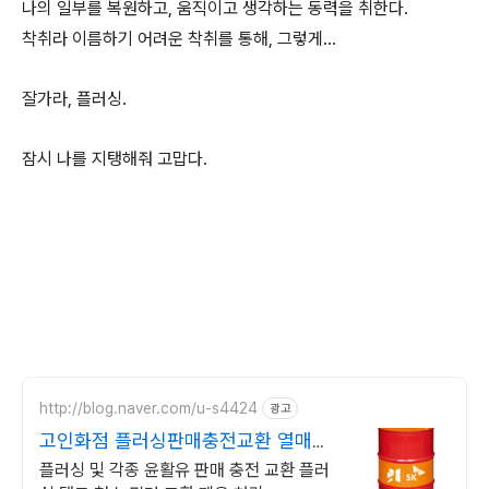
나의 일부를 복원하고, 움직이고 생각하는 동력을 취한다.
착취라 이름하기 어려운 착취를 통해, 그렇게...
잘가라, 플러싱.
잠시 나를 지탱해줘 고맙다.
http://blog.naver.com/u-s4424
광고
고인화점 플러싱판매충전교환 열매체
유 전문 전화상담 환영
플러싱 및 각종 윤활유 판매 충전 교환 플러