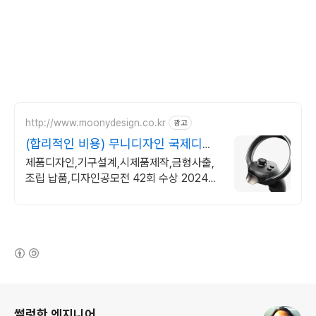
http://www.moonydesign.co.kr
광고
(합리적인 비용) 무니디자인 국제디자
인어워드 레드닷 수상
제품디자인,기구설계,시제품제작,금형사출,
조립 납품,디자인공모전 42회 수상 2024
우수디자인전문회사 '유망기업' 선정
(새창열림)
로그 정보
썰렁한 엔지니어