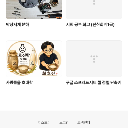
탁상시계 분해
시험 공부 회고 (전산회계1급)
사람들을 초대함
구글 스프레드시트 셀 정렬 단축키
의안내
티스토리
로그인
고객센터