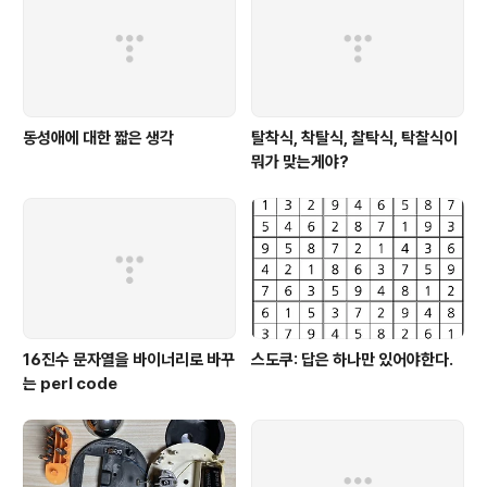
동성애에 대한 짧은 생각
탈착식, 착탈식, 찰탁식, 탁찰식이
뭐가 맞는게야?
16진수 문자열을 바이너리로 바꾸
스도쿠: 답은 하나만 있어야한다.
는 perl code