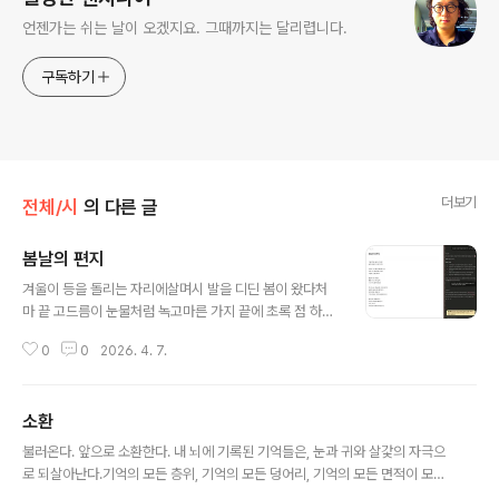
언젠가는 쉬는 날이 오겠지요. 그때까지는 달리렵니다.
구독하기
더보기
전체/시
의 다른 글
봄날의 편지
글 내용
겨울이 등을 돌리는 자리에살며시 발을 디딘 봄이 왔다처
마 끝 고드름이 눈물처럼 녹고마른 가지 끝에 초록 점 하나
수줍게 고개를 내민다흙냄새 섞인 바람이볼을 스치고 지나
0
0
2026. 4. 7.
갈 때나는 안다, 봄이 왔음을개나리 노란 웃음 담장 너머로
번지고벚꽃은 하늘에 편지를 띄운다읽지 못해도 괜찮다고
그저 바라보는 것만으로 충분하다고봄은 매번 새롭게 온다
소환
잊었던 따뜻함을 품에 안고다시, 또다시우리 곁에 조용히
글 내용
내려앉는다Claude for chrome 을 이용하여 편집기를
불러온다. 앞으로 소환한다. 내 뇌에 기록된 기억들은, 눈과 귀와 살갗의 자극으
열고 명령하여 작성한 시입니다. 편집기를 잘 인식하고, 편
로 되살아난다.기억의 모든 층위, 기억의 모든 덩어리, 기억의 모든 면적이 모두
집명령도 잘 인식한다는 이야기.
외부와의 연결에 반응한다.끄집어 내다, 자극을 주다, 그들이 줄로 연결되어 딸