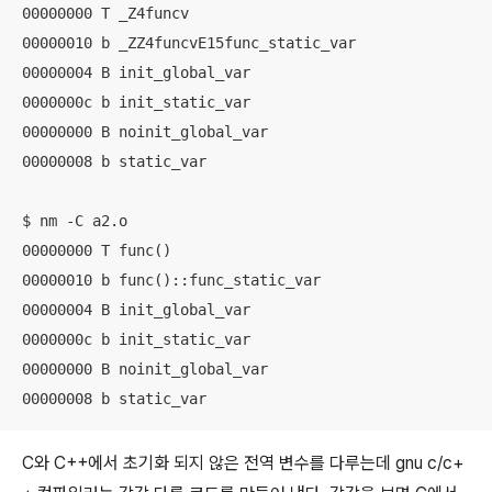
00000000 T _Z4funcv

00000010 b _ZZ4funcvE15func_static_var

00000004 B init_global_var

0000000c b init_static_var

00000000 B noinit_global_var

00000008 b static_var

$ nm -C a2.o

00000000 T func()

00000010 b func()::func_static_var

00000004 B init_global_var

0000000c b init_static_var

00000000 B noinit_global_var

C와 C++에서 초기화 되지 않은 전역 변수를 다루는데 gnu c/c+