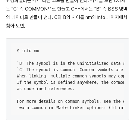
+ 컴파일러는 각각 다른 코드를 만들어 낸다. 각각을 보면 C에서
는 "C" 즉 COMMON으로 만들고 C++에서는 "B" 즉 BSS 영역
의 데이터로 만들어 낸다. C와 B의 차이를 nm의 info 페이지에서
찾아 보면,
$ info nm

`B' The symbol is in the uninitialized data secti
`C' The symbol is common. Common symbols are unin
When linking, multiple common symbols may appear 
If the symbol is defined anywhere, the common sym
as undefined references.

For more details on common symbols, see the discu
-warn-common in *Note Linker options: (ld.info)Op