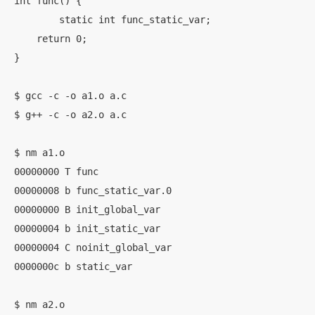
int func() {

	static int func_static_var;

    return 0;

}

$ gcc -c -o a1.o a.c

$ g++ -c -o a2.o a.c

$ nm a1.o

00000000 T func

00000008 b func_static_var.0

00000000 B init_global_var

00000004 b init_static_var

00000004 C noinit_global_var

0000000c b static_var

$ nm a2.o
