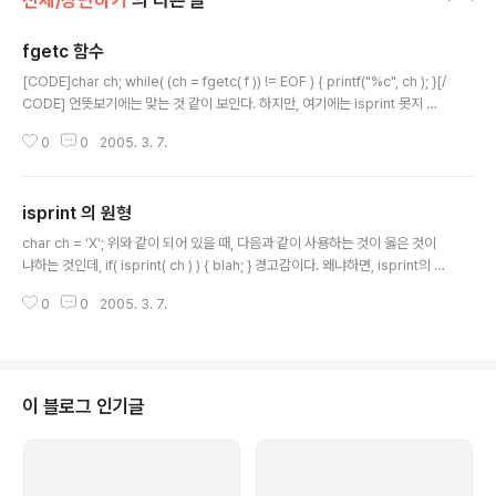
전체/장난하기
의 다른 글
fgetc 함수
글 내용
[CODE]char ch; while( (ch = fgetc( f )) != EOF ) { printf("%c", ch ); }[/
CODE] 언뜻보기에는 맞는 것 같이 보인다. 하지만, 여기에는 isprint 못지 않
은 두려운 버그가 숨어 있다. fgetc 의 원형은 다음과 같다. [CODE]int fgetc(
0
0
2005. 3. 7.
FILE * );[/CODE] fgetc의 return 값이 int 란다. 그리고, 문자하나를 되돌리
는 함수라니.. 각설하고 위 코드는 다음과 같아야한다. [CODE]int ch; while(
(ch = fgetc( f )) != EOF ) { printf("%c", (char) ch ); }[/CODE] fgetc의
isprint 의 원형
설명을 보면, 파일의 끝이나 오류를 만났을 때 EOF를 되돌린단다. unsign..
글 내용
char ch = 'X'; 위와 같이 되어 있을 때, 다음과 같이 사용하는 것이 옳은 것이
냐하는 것인데, if( isprint( ch ) ) { blah; } 경고감이다. 왜냐하면, isprint의 원
형은 [CODE]int isprint (int c);[/CODE] 이기 때문이며, 여기에는 isprint에
0
0
2005. 3. 7.
넣는 인자의 철학과 우리가 흔히 사용하는 문자형 변수의 차이에서 오는 괴리감
이 있는 것이다. int 는 char가 표현할 수 있는 것보다. 일반적으로 더 많은 범위
를 받을 수 있는데 (sizeof( char ) == sizeof( int ) 인 구조를 제외하면 항상
그렇지 않는가?) 그러면서도 signed 형이라는 것이다. 그런데, char 는 명시
적으로 signed char, unsigned char..
이 블로그 인기글