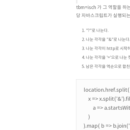
tbm=isch 가 그 역할을
당 자바스크립트가 실행되는 
"?"로 나눈다.
나눈 각각을 "&"로 나눈다
나눈 각각이 http로 시작
나눈 각각을 '='으로 나눈 첫번째
남은 각각을 역순으로 합친
location.href.split
x => x.split('&').fi
a => a.startsWith('h
)
).map( b => b.join('&