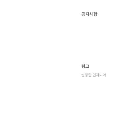
공지사항
링크
썰렁한 엔지니어