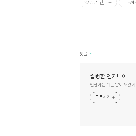
공감
구독하
댓글
썰렁한 엔지니어
언젠가는 쉬는 날이 오겠지
구독하기