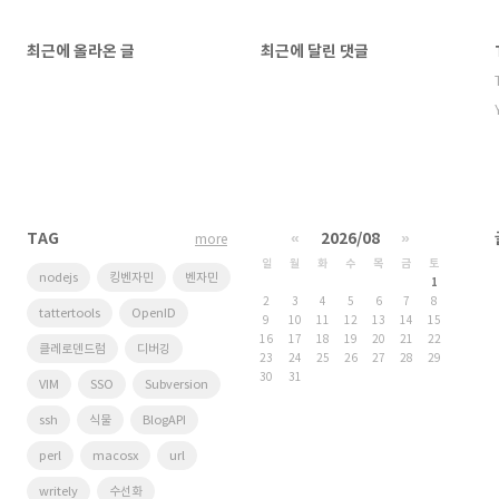
최근에 올라온 글
최근에 달린 댓글
TAG
«
2026/08
»
more
일
월
화
수
목
금
토
nodejs
킹벤자민
벤자민
1
2
3
4
5
6
7
8
tattertools
OpenID
9
10
11
12
13
14
15
16
17
18
19
20
21
22
클레로덴드럼
디버깅
23
24
25
26
27
28
29
30
31
VIM
SSO
Subversion
ssh
식물
BlogAPI
perl
macosx
url
writely
수선화