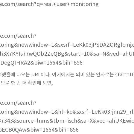
e.com/search?q=real+user+monitoring
e.com/search?
toring&newwindow=1&sxsrf=LeKk03jPSDAZORglcmjx
Ph3X7KYIs77wQOb2ZeQBg&start=10&sa=N&ved=ahUK
DegQIHRA2&biw=1664&bih=856
을때 나오는 URL이다. 여기에서는 의미 있는 인자로는 start=1
로 한 번 더 확인해 보면,
e.com/search?
toring&newwindow=1&hl=ko&sxsrf=LeKk03rjnn29_r
337343&source=lnms&tbm=isch&sa=X&ved=ahUKEwic
oECB0QAw&biw=1664&bih=856