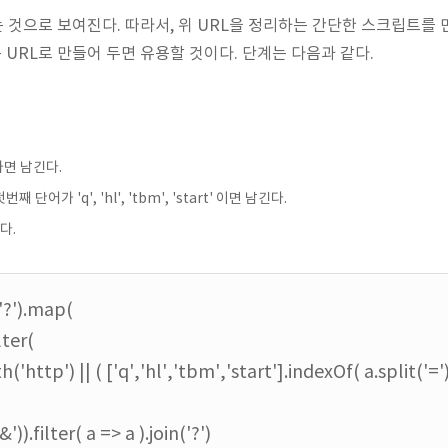
 하는 것으로 보여진다. 따라서, 위 URL을 정리하는 간단한 스크립트를
URL로 만들어 두면 유용할 것이다. 단계는 다음과 같다.
.
하면 남긴다.
 단어가 'q', 'hl', 'tbm', 'start' 이면 남긴다.
다.
('?').map(
lter(
ttp') || ( ['q','hl','tbm','start'].indexOf( a.split('=')[
')).filter( a => a ).join('?')