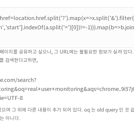
.href=location.href.split('?').map(x=>x.split('&').filte
bm','start'].indexOf(a.split('=')[0])!=-1))).map(b=>b.join(
이지를 공유하고 싶으나, 그 URL에는 불필요한 정보가 실려 있다. 예를 
워드를 검색한다고하면,
e.com/search?
oring&oq=real+user+monitoring&aqs=chrome..9i57j69
ie=UTF-8
에 있으며 그 외에 다른 내용이 추가 되어 있다. oq 는 old query 인 것 같고,
는 아니다.