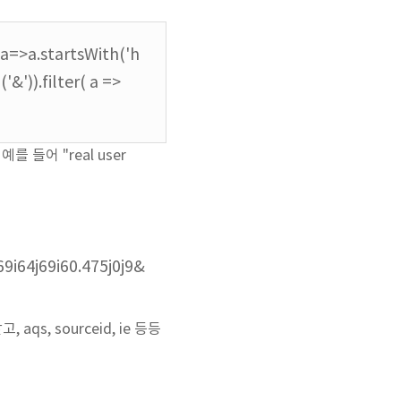
r(a=>a.startsWith('h
'&')).filter( a =>
들어 "real user
i64j69i60.475j0j9&
 aqs, sourceid, ie 등등