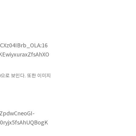
CXz04IBrb_OLA:16
EwiyxuraxZfsAhXO
0으로 보인다. 또한 이미지
lZpdwCneoGI-
0ryjx5fsAhUQBogK