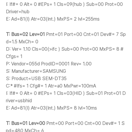
I: If#= 0 Alt= 0 #EPs= 1 Cls=09(hub ) Sub=00 Prot=00
Driver=hub
E: Ad=81(I) Atr=03(Int.) MxPS= 2 Ivl=255ms
T: Bus=02 Lev=01
Prnt=01 Port=00 Cnt=01 Dev#= 7 Sp
d=1.5 MxCh= 0
D: Ver= 1.10 Cls=00(>ifc ) Sub=00 Prot=00 MxPS= 8 #
Cfgs= 1
P: Vendor=055d ProdID=0001 Rev= 1.00
S: Manufacturer=SAMSUNG
S: Product=USB SEM-DT35
C:* #Ifs= 1 Cfg#= 1 Atr=a0 MxPwr=100mA
I: If#= 0 Alt= 0 #EPs= 1 Cls=03(HID ) Sub=01 Prot=01 D
river=usbhid
E: Ad=81(I) Atr=03(Int.) MxPS= 8 Ivl=10ms
T: Bus=01 Lev=00
Prnt=00 Port=00 Cnt=00 Dev#= 1 S
pd=480 MxCh= 6