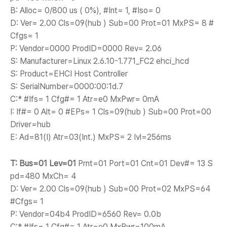
B: Alloc= 0/800 us ( 0%), #Int= 1, #Iso= 0
D: Ver= 2.00 Cls=09(hub ) Sub=00 Prot=01 MxPS= 8 #
Cfgs= 1
P: Vendor=0000 ProdID=0000 Rev= 2.06
S: Manufacturer=Linux 2.6.10-1.771_FC2 ehci_hcd
S: Product=EHCI Host Controller
S: SerialNumber=0000:00:1d.7
C:* #Ifs= 1 Cfg#= 1 Atr=e0 MxPwr= 0mA
I: If#= 0 Alt= 0 #EPs= 1 Cls=09(hub ) Sub=00 Prot=00
Driver=hub
E: Ad=81(I) Atr=03(Int.) MxPS= 2 Ivl=256ms
T: Bus=01 Lev=01
Prnt=01 Port=01 Cnt=01 Dev#= 13 S
pd=480 MxCh= 4
D: Ver= 2.00 Cls=09(hub ) Sub=00 Prot=02 MxPS=64
#Cfgs= 1
P: Vendor=04b4 ProdID=6560 Rev= 0.0b
C:* #Ifs= 1 Cfg#= 1 Atr=e0 MxPwr=100mA