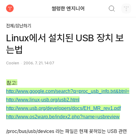
검색하기
썰렁한 엔지니어
티스토리
전체/장난하기
Linux에서 설치된 USB 장치 보
는법
Coolen
2006. 7. 21. 14:07
참고:
http://www.google.com/search?q=proc_usb_info.txt&btnI=
http://www.linux-usb.org/usb2.html
http://www.usb.org/developers/docs/EH_MR_rev1.pdf
http://www.os2warp.be/index2.php?name=usbreview
/proc/bus/usb/devices 라는 파일은 현재 꽂혀있는 USB 관련