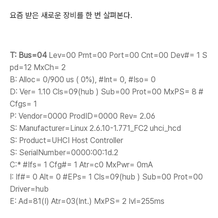
요즘 받은 새로운 장비를 한 번 살펴본다.
T: Bus=04
Lev=00 Prnt=00 Port=00 Cnt=00 Dev#= 1 S
pd=12 MxCh= 2
B: Alloc= 0/900 us ( 0%), #Int= 0, #Iso= 0
D: Ver= 1.10 Cls=09(hub ) Sub=00 Prot=00 MxPS= 8 #
Cfgs= 1
P: Vendor=0000 ProdID=0000 Rev= 2.06
S: Manufacturer=Linux 2.6.10-1.771_FC2 uhci_hcd
S: Product=UHCI Host Controller
S: SerialNumber=0000:00:1d.2
C:* #Ifs= 1 Cfg#= 1 Atr=c0 MxPwr= 0mA
I: If#= 0 Alt= 0 #EPs= 1 Cls=09(hub ) Sub=00 Prot=00
Driver=hub
E: Ad=81(I) Atr=03(Int.) MxPS= 2 Ivl=255ms