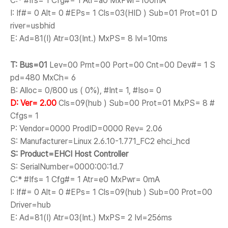
C:* #Ifs= 1 Cfg#= 1 Atr=a0 MxPwr=100mA
I: If#= 0 Alt= 0 #EPs= 1 Cls=03(HID ) Sub=01 Prot=01 D
river=usbhid
E: Ad=81(I) Atr=03(Int.) MxPS= 8 Ivl=10ms
T: Bus=01
Lev=00 Prnt=00 Port=00 Cnt=00 Dev#= 1 S
pd=480 MxCh= 6
B: Alloc= 0/800 us ( 0%), #Int= 1, #Iso= 0
D: Ver= 2.00
Cls=09(hub ) Sub=00 Prot=01 MxPS= 8 #
Cfgs= 1
P: Vendor=0000 ProdID=0000 Rev= 2.06
S: Manufacturer=Linux 2.6.10-1.771_FC2 ehci_hcd
S: Product=EHCI Host Controller
S: SerialNumber=0000:00:1d.7
C:* #Ifs= 1 Cfg#= 1 Atr=e0 MxPwr= 0mA
I: If#= 0 Alt= 0 #EPs= 1 Cls=09(hub ) Sub=00 Prot=00
Driver=hub
E: Ad=81(I) Atr=03(Int.) MxPS= 2 Ivl=256ms