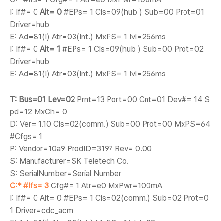
I: If#= 0
Alt= 0
#EPs= 1 Cls=09(hub ) Sub=00 Prot=01
Driver=hub
E: Ad=81(I) Atr=03(Int.) MxPS= 1 Ivl=256ms
I: If#= 0
Alt= 1
#EPs= 1 Cls=09(hub ) Sub=00 Prot=02
Driver=hub
E: Ad=81(I) Atr=03(Int.) MxPS= 1 Ivl=256ms
T: Bus=01 Lev=02
Prnt=13 Port=00 Cnt=01 Dev#= 14 S
pd=12 MxCh= 0
D: Ver= 1.10 Cls=02(comm.) Sub=00 Prot=00 MxPS=64
#Cfgs= 1
P: Vendor=10a9 ProdID=3197 Rev= 0.00
S: Manufacturer=SK Teletech Co.
S: SerialNumber=Serial Number
C:* #Ifs= 3
Cfg#= 1 Atr=e0 MxPwr=100mA
I: If#= 0 Alt= 0 #EPs= 1 Cls=02(comm.) Sub=02 Prot=0
1 Driver=cdc_acm