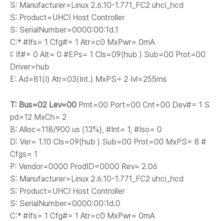
S: Manufacturer=Linux 2.6.10-1.771_FC2 uhci_hcd
S: Product=UHCI Host Controller
S: SerialNumber=0000:00:1d.1
C:* #Ifs= 1 Cfg#= 1 Atr=c0 MxPwr= 0mA
I: If#= 0 Alt= 0 #EPs= 1 Cls=09(hub ) Sub=00 Prot=00
Driver=hub
E: Ad=81(I) Atr=03(Int.) MxPS= 2 Ivl=255ms
T: Bus=02 Lev=00
Prnt=00 Port=00 Cnt=00 Dev#= 1 S
pd=12 MxCh= 2
B: Alloc=118/900 us (13%), #Int= 1, #Iso= 0
D: Ver= 1.10 Cls=09(hub ) Sub=00 Prot=00 MxPS= 8 #
Cfgs= 1
P: Vendor=0000 ProdID=0000 Rev= 2.06
S: Manufacturer=Linux 2.6.10-1.771_FC2 uhci_hcd
S: Product=UHCI Host Controller
S: SerialNumber=0000:00:1d.0
C:* #Ifs= 1 Cfg#= 1 Atr=c0 MxPwr= 0mA