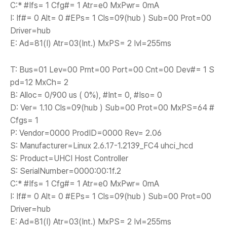
C:* #Ifs= 1 Cfg#= 1 Atr=e0 MxPwr= 0mA
I: If#= 0 Alt= 0 #EPs= 1 Cls=09(hub ) Sub=00 Prot=00
Driver=hub
E: Ad=81(I) Atr=03(Int.) MxPS= 2 Ivl=255ms
T: Bus=01 Lev=00 Prnt=00 Port=00 Cnt=00 Dev#= 1 S
pd=12 MxCh= 2
B: Alloc= 0/900 us ( 0%), #Int= 0, #Iso= 0
D: Ver= 1.10 Cls=09(hub ) Sub=00 Prot=00 MxPS=64 #
Cfgs= 1
P: Vendor=0000 ProdID=0000 Rev= 2.06
S: Manufacturer=Linux 2.6.17-1.2139_FC4 uhci_hcd
S: Product=UHCI Host Controller
S: SerialNumber=0000:00:1f.2
C:* #Ifs= 1 Cfg#= 1 Atr=e0 MxPwr= 0mA
I: If#= 0 Alt= 0 #EPs= 1 Cls=09(hub ) Sub=00 Prot=00
Driver=hub
E: Ad=81(I) Atr=03(Int.) MxPS= 2 Ivl=255ms