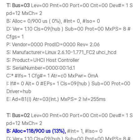
T: Bus=03
Lev=00 Prnt=00 Port=00 Cnt=00 Dev#= 1 S
pd=12 MxCh= 2
B: Alloc= 0/900 us ( 0%), #Int= 0, #Iso= 0
D: Ver= 1.10 Cls=09(hub ) Sub=00 Prot=00 MxPS= 8 #
Cfgs= 1
P: Vendor=0000 ProdID=0000 Rev= 2.06
S: Manufacturer=Linux 2.6.10-1.771_FC2 uhci_hcd
S: Product=UHCI Host Controller
S: SerialNumber=0000:00:1d.1
C:* #Ifs= 1 Cfg#= 1 Atr=c0 MxPwr= 0mA
I: If#= 0 Alt= 0 #EPs= 1 Cls=09(hub ) Sub=00 Prot=00
Driver=hub
E: Ad=81(I) Atr=03(Int.) MxPS= 2 Ivl=255ms
T: Bus=02
Lev=00 Prnt=00 Port=00 Cnt=00 Dev#= 1 S
pd=12 MxCh= 2
B: Alloc=118/900 us (13%),
#Int= 1, #Iso= 0
D: Ver= 1.10 Cls=09(hub ) Sub=00 Prot=00 MxPS= 8 #