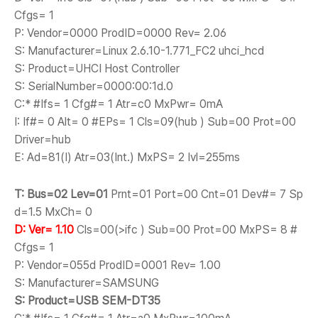
Cfgs= 1
P: Vendor=0000 ProdID=0000 Rev= 2.06
S: Manufacturer=Linux 2.6.10-1.771_FC2 uhci_hcd
S: Product=UHCI Host Controller
S: SerialNumber=0000:00:1d.0
C:* #Ifs= 1 Cfg#= 1 Atr=c0 MxPwr= 0mA
I: If#= 0 Alt= 0 #EPs= 1 Cls=09(hub ) Sub=00 Prot=00
Driver=hub
E: Ad=81(I) Atr=03(Int.) MxPS= 2 Ivl=255ms
T: Bus=02
Lev=01
Prnt=01 Port=00 Cnt=01 Dev#= 7 Sp
d=1.5 MxCh= 0
D: Ver= 1.10
Cls=00(>ifc ) Sub=00 Prot=00 MxPS= 8 #
Cfgs= 1
P: Vendor=055d ProdID=0001 Rev= 1.00
S: Manufacturer=SAMSUNG
S: Product=USB SEM-DT35