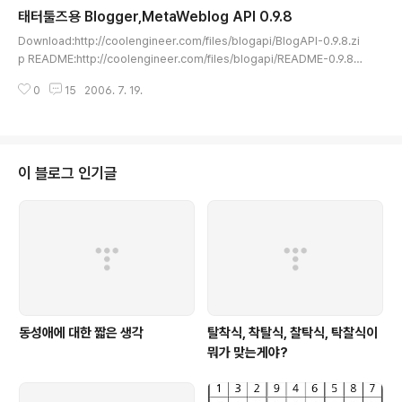
태터툴즈용 Blogger,MetaWeblog API 0.9.8
결되었다는 답장도 없다. 상당히 오래동안 고치지 않는 다는 것은... Writely.c
글 내용
om은 블로깅툴로서의 가치보다는 웹기반 워드프로세서에 중점..
Download:http://coolengineer.com/files/blogapi/BlogAPI-0.9.8.zi
p README:http://coolengineer.com/files/blogapi/README-0.9.8.t
xt 몇가지 버그를 고친 것을 올립니다. 사용할 수 없어서 태터툴즈 원 소스에서
0
15
2006. 7. 19.
가져온 함수들이 태터툴즈 설치 버전에 따라 사용가능하게 되어 같은 이름 충돌
을 일으키는 상황이 생겼습니다. 이것 때문에 몇 함수의 이름을 바꿉니다. w.bl
oggar 를 테스트 해보니 몇가지 반드시 넣어야할 getCategories 호출의 리
턴 값이 빠져 있는 것을 보았습니다. w.bloggar 는 다른 것과 달리 디폴트 값을
쓰지 않고 없는 경우 오류를 일으키더군요. (짜아식...) 그리고, 한글이 들어간..
이 블로그 인기글
동성애에 대한 짧은 생각
탈착식, 착탈식, 찰탁식, 탁찰식이
뭐가 맞는게야?