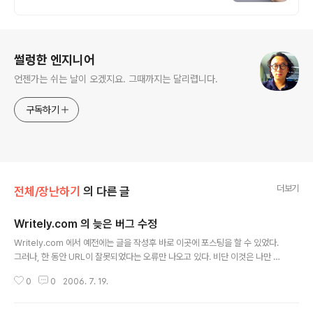
오, 개인 및 회사 공식 홈페이지, 스타트업,
공기업도 크리에이터링크에서.
로그 정보
썰렁한 엔지니어
언젠가는 쉬는 날이 오겠지요. 그때까지는 달리렵니다.
구독하기
더보기
전체/장난하기
의 다른 글
Writely.com 의 늦은 버그 수정
글 내용
Writely.com 에서 예전에는 글을 작성후 바로 이곳에 포스팅을 할 수 있었다.
그러나, 한 동안 URL이 잘못되었다는 오류만 나오고 있다. 비단 이것은 나만 그
런 것이 아닌듯한데, http://groups.google.com/group/Something-in-
0
0
2006. 7. 19.
Writely-is-Broken/browse_thread/thread/e599717b5d321aa9 ht
tp://groups.google.com/group/Something-in-Writely-is-Broken/
browse_thread/thread/052bc7749b912170 이런 증상이 있으며, 해