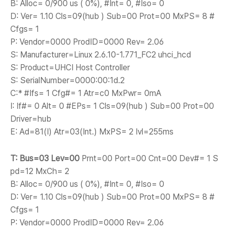
B: Alloc= 0/900 us ( 0%), #Int= 0, #Iso= 0
D: Ver= 1.10 Cls=09(hub ) Sub=00 Prot=00 MxPS= 8 #
Cfgs= 1
P: Vendor=0000 ProdID=0000 Rev= 2.06
S: Manufacturer=Linux 2.6.10-1.771_FC2 uhci_hcd
S: Product=UHCI Host Controller
S: SerialNumber=0000:00:1d.2
C:* #Ifs= 1 Cfg#= 1 Atr=c0 MxPwr= 0mA
I: If#= 0 Alt= 0 #EPs= 1 Cls=09(hub ) Sub=00 Prot=00
Driver=hub
E: Ad=81(I) Atr=03(Int.) MxPS= 2 Ivl=255ms
T: Bus=03 Lev=00
Prnt=00 Port=00 Cnt=00 Dev#= 1 S
pd=12 MxCh= 2
B: Alloc= 0/900 us ( 0%), #Int= 0, #Iso= 0
D: Ver= 1.10 Cls=09(hub ) Sub=00 Prot=00 MxPS= 8 #
Cfgs= 1
P: Vendor=0000 ProdID=0000 Rev= 2.06