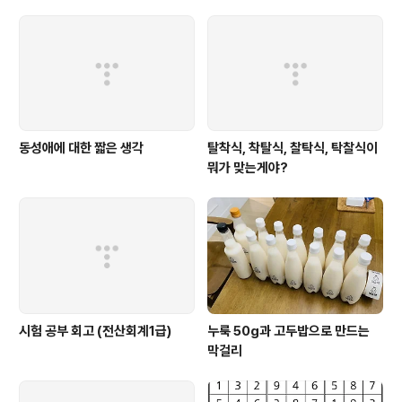
떠나지 않는다.
동성애에 대한 짧은 생각
탈착식, 착탈식, 찰탁식, 탁찰식이
뭐가 맞는게야?
시험 공부 회고 (전산회계1급)
누룩 50g과 고두밥으로 만드는
막걸리