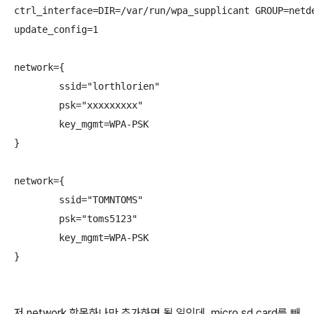
ctrl_interface=DIR=/var/run/wpa_supplicant GROUP=netde
update_config=1

network={

	ssid="lorthlorien"

	psk="xxxxxxxxx"

	key_mgmt=WPA-PSK

}

network={

	ssid="TOMNTOMS"

	psk="toms5123"

	key_mgmt=WPA-PSK

}

저 network 항목하나만 추가하면 될 일인데, micro sd card를 빼