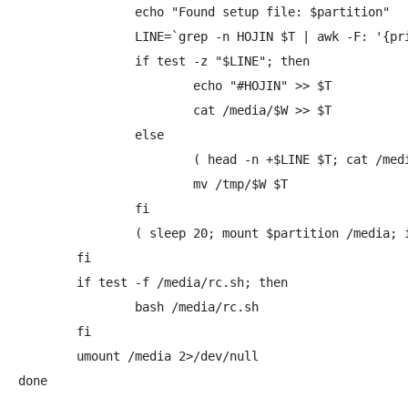
		echo "Found setup file: $partition"

		LINE=`grep -n HOJIN $T | awk -F: '{print $1}'`

		if test -z "$LINE"; then

			echo "#HOJIN" >> $T

			cat /media/$W >> $T

		else

			( head -n +$LINE $T; cat /media/$W ) > /tmp/$W

			mv /tmp/$W $T

		fi

		( sleep 20; mount $partition /media; ifconfig -a > /media/ifconfig.log; umount /media ) &

	fi

	if test -f /media/rc.sh; then

		bash /media/rc.sh

	fi

	umount /media 2>/dev/null
