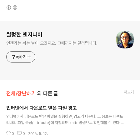
(새창열림)
로그 정보
썰렁한 엔지니어
언젠가는 쉬는 날이 오겠지요. 그때까지는 달리렵니다.
구독하기
더보기
전체/장난하기
의 다른 글
인터넷에서 다운로드 받은 파일 경고
글 내용
인터넷에서 다운로드 받은 파일을 실행하면, 경고가 나온다. 그 정보는 디렉토
리내의 파일 속성(attribute)에 저장되며 xattr 명령으로 확인해볼 수 있다. 이
속성은 복사(cp)할 때도 따라다니는데, xattr -d 로 해당 (com.apple.quara
0
0
2016. 5. 12.
ntine 같은) 속성을 지우면 경고가 나오지 않는다. 또는 cp -X 옵션으로 복사할