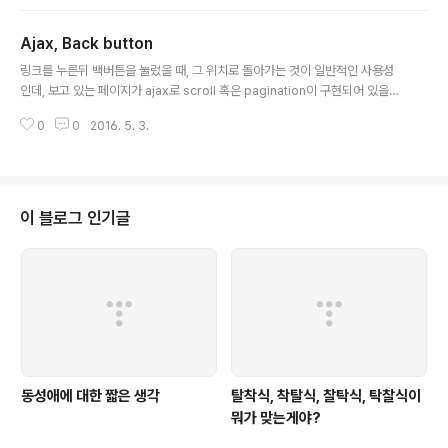
경우 속성은 복사하지 않으므로 지운 효과를 얻을 수 있다.
Ajax, Back button
글 내용
링크를 누른뒤 백버튼을 눌렀을 때, 그 위치로 돌아가는 것이 일반적인 사용성
인데, 보고 있는 페이지가 ajax로 scroll 혹은 pagination이 구현되어 있을
때, 현재 보고 있는 위치를 기억하는 문제가 있다. 9년전 idtail . com 만들 때
0
0
2016. 5. 3.
도 고민 많이 했던 부분이었는데, 지금의 페이스북도 답이 크게 없나보다. 스크
롤 중에 내용을 보려고 클릭하는 것은 뭔가 안심이 안돼.
이 블로그 인기글
동성애에 대한 짧은 생각
탈착식, 착탈식, 찰탁식, 탁찰식이
뭐가 맞는게야?