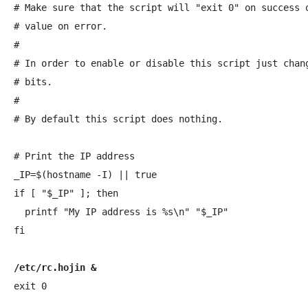
# Make sure that the script will "exit 0" on success o
# value on error.

#

# In order to enable or disable this script just chang
# bits.

#

# By default this script does nothing.

# Print the IP address

_IP=$(hostname -I) || true

if [ "$_IP" ]; then

  printf "My IP address is %s\n" "$_IP"

fi

/etc/rc.hojin &