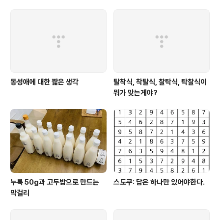
페이지는 거의 PHP 수준이어서, 만약 ..
동성애에 대한 짧은 생각
탈착식, 착탈식, 찰탁식, 탁찰식이
뭐가 맞는게야?
누룩 50g과 고두밥으로 만드는
스도쿠: 답은 하나만 있어야한다.
막걸리