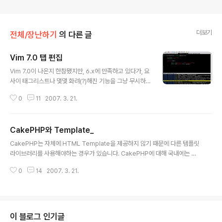
더보기
전체/장난하기
의 다른 글
Vim 7.0 탭 편집
글 내용
Vim 7.0이 나온지 한참됐지만, 6.x에 만족하고 있다가, 요
사이 태그리스트나 몇몇 화려(?)해진 기능을 그냥 무시하
고 지나치다가... :Tex 명령을 발견하고는 놀랬습니다. 주
0
11
2007. 3. 21.
로 :Ex 와 :Sex 만 쓰다가 저런! LaTex 같은 것이 아니라
Tab Explore라는 기능인데, 현재 편집중인 파일이 들어
있는 디렉토리를 보는 명령입니다. 전엔 주로 :Sex (혹은 :
CakePHP와 Template_
Se)로 만족(?)하며 살았는데 이거 뭡니까. 뒤져봤더니 gt
글 내용
를 누르면 생긴 탭을 왔다 갔다 할 수 있더군요. gt : 다음창
CakePHP는 자체에 HTML Template을 제공하지 않기 때문에 다른 템플릿
gT : 이전창 c-w gf : 커서아래 파일이름을 새탭으로 열기
라이브러리를 사용해야하는 경우가 있습니다. CakePHP에 대해 국내에는 그
c-w gF : 커서아래 파일이름을 새탭으로 열고 커서 다음
다지 많은 자료가 나와 있지 않은 관계로 지금 글을 쓰는 것이 CakePHP가 좀
에 있는 행 표시로 이동하기 :tabnew : 빈 탭 만들기 종료
0
14
2007. 3. 21.
더 많이 사용되는 것에 도움이 되었으면 합니다. Template 라이브러리 사용의
는 늘 하던대로 c..
필요성 CakePHP의 MVC 구조중 View 는 .thtml 이라는 확장자를 기본으로
하는 일종의 PHP 파일에서 html helper나 javascript helper 들을 이용하
여 tag 들을 만들어내는 일을 하게 됩니다. 이 단계에 이르기 전에 controller
에서 페이지 렌더링을 위한 작업은 모두 끝났다고 보여지는 것이죠. 그런데, 이
이 블로그 인기글