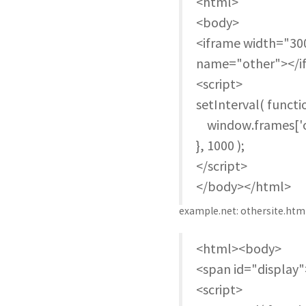
<html>
<body>
<iframe width="30
name="other"></i
<script>
setInterval( functio
window.frames['ot
}, 1000 );
</script>
</body></html>
example.net: othersite.htm
<html><body>
<span id="display
<script>