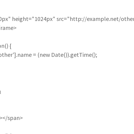
0px" height="1024px" src="http://example.net/other
frame>
n() {
her'].name = (new Date()).getTime();
l
"></span>