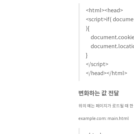
<html><head>
<script>if( docume
){
document.cookie 
document.location
}
</script>
</head></html>
변화하는 값 전달
위의 예는 페이지가 로드될 때 한
example.com: main.html