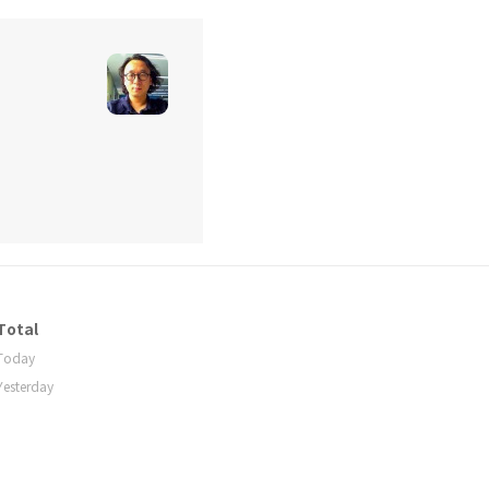
Total
Today
Yesterday