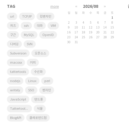
TAG
«
2026/08
»
more
일
월
화
수
목
금
토
url
TCP/IP
킹벤자민
1
2
3
4
5
6
7
8
퀴즈
ssh
대화
VIM
9
10
11
12
13
14
15
16
17
18
19
20
21
22
구근
MySQL
OpenID
23
24
25
26
27
28
29
30
31
디버깅
SVN
Subversion
오픈소스
macosx
커피
tattertools
수선화
nodejs
Linux
perl
writely
SSO
벤자민
JavaScript
덴드롱
Tattertools plugin
식물
BlogAPI
클레로덴드럼