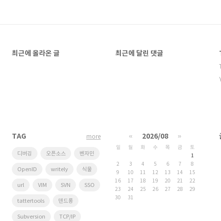
최근에 올라온 글
최근에 달린 댓글
TAG
«
2026/08
»
more
일
월
화
수
목
금
토
디버깅
오픈소스
벤자민
1
2
3
4
5
6
7
8
OpenID
writely
식물
9
10
11
12
13
14
15
16
17
18
19
20
21
22
url
VIM
SVN
SSO
23
24
25
26
27
28
29
30
31
tattertools
덴드롱
Subversion
TCP/IP