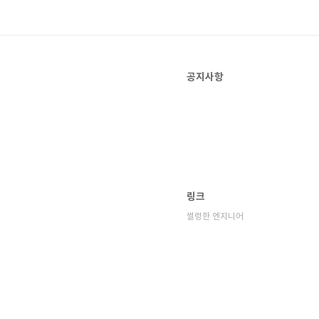
공지사항
링크
썰렁한 엔지니어