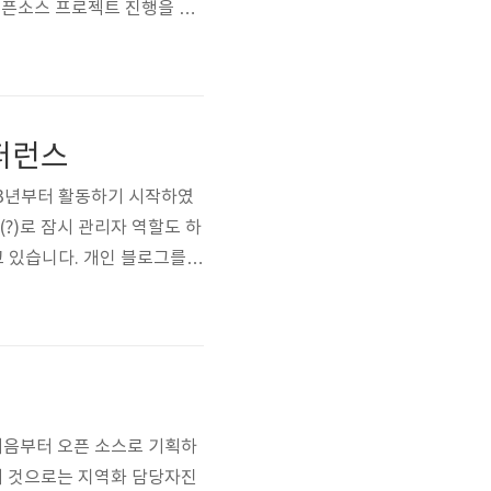
, "오픈소스 프로젝트 진행을 살
n Creative 라이선스에
컨퍼런스
03년부터 활동하기 시작하였
죄(?)로 잠시 관리자 역할도 하
고 있습니다. 개인 블로그를
 글을 쓰면서도 중복 포스팅
이 문제는 제 스스로 해결해
처음부터 오픈 소스로 기획하
의 것으로는 지역화 담당자진