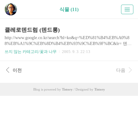
식물 (11)
클레로덴드럼 (덴드롱)
http://www.google.co.kr/search?hl=ko&q=%ED%81%B4%EB%A0%8
8%EB%A1%9C%EB%8D%B4%EB%93%9C%EB%9F%BC&lr= 덴드
롱이라고 하는 식물로 잘 기르는 것은 두 종류가 있다. 하나는 클레
쓰지 않는 카테고리/꽃과 나무
2005. 9. 3. 22:13
로덴드럼(Clerodendrum)이고 다른 하나는 필로덴드론(Philodendron)
이다. 이 둘이 덴드롱하면 모두 검색되며, 우리말로 검색할 때, 덴드
롱을 하나의 단어로 생각하고 마치 합성어 취급하는 것도 있는 것의
이전
다음
영향도 있어 다음과 같은 조합으로 검색이 가능해진다. * 덴드롱,덴
드럼,덴드론 * 클레로 덴드럼, 클레로 덴드롱, 클레로 덴드론 * 클레
로덴드럼, 클레로덴드롱, 클레로덴드론 * 필로 덴드론, 필로 덴드롱,
Blog is powered by
Tistory
/ Designed by
Tistory
필로 덴드럼 * 필로덴드론, 필로덴드롱,필로..