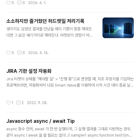
작성시간
0
0
2026. 6. 1.
ne 61: syntax error: operand expectedmacOS에
서는 bash를 버리고 zsh로 넘어갔고, bash는 version
3에 멈추어 있으며, typeset 은 변수 타입을 선언하는데
소소하지만 즐거웠던 허드렛일 처리기록
사용된다. 이때, -A 는 연관배열을 지시하는 zsh의 지시자
글 내용
인데, bash에는 없는 인자이다. zsh인데 다른 곳에서 문
생각지도 않았던 결과를 만났을 때의 기쁨이 종종 채워진
제가 생겨 bash로 넘어가면서 발생한 문제는 이렇다.uniq
다면 그 삶은 얘기거리로 채워진다. 어젯밤의 경험이 바로
_path는 PAT..
그런 것이었는데, 아마존 계정 두 개가 있었고 그 둘을 한쪽
으로 몰아 옮기게 되었다.그동안 월 10만원이 넘게 나가는
작성시간
0
0
2026. 4. 16.
비용이 몇년간 지속 됐는데도 귀찮아서 정리하지 않고 있
다가 아마존 aws 명령을 클로드에게 잠시 인증없이 사용
할 수 있도록 넘겨준 뒤 이 녀석에게 양쪽 상황을 파악하게
JIRA 기한 설정 자동화
한 뒤 한쪽 가상머신과 관련 리소스를 옮겨달라는 지시를
글 내용
한 뒤 지켜 보았다.내가 하려면 귀찮은 작업이다. 한번도 안
Jira 티켓의 상태를 "해야할 일" > "진행 중"으로 변경할 때, 최초 추정치를 기입하는
해 봤지만 대충 개념은 서버 이미지를 뜨고 다른 계정으로
프로젝트라면, 자동화에서 다음 Smart Value를 이용하여 시작 시간 대비 종료 날짜
복사한 뒤 서버를 그 이미지로 다시 실행시킨 뒤 각종 설정
를 자동으로 기입하는 예 {{issue.Start date.toDateTimeAtCurrentTime.plu
을 복사 해 주는 것이다.클로드에게 계획을 세워 보라한다.
sBusinessDays(issue.timeestimate.divide(25200)).jiraDate}} 너무나 고
작성시간
1
2
2022. 9. 28.
예상대로다. 클로드가 aws..
생해서 알아 낸 값이라 일단 적어 둠 하루를 7시간으로 계산 함 3600 * 7 = 2520
0
Javascript async / await Tip
글 내용
async 함수 안에, await 가 한 번 실행되며, 그 실행 결과를 그대로 리턴하는 경우,
굳이 async / await 을 쓸 필요는 없다. // sample1 async function test1(ms