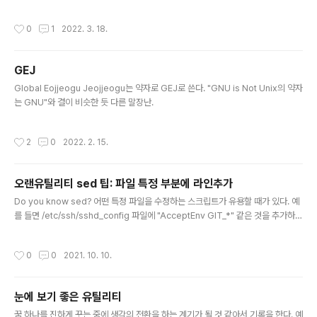
g) { await wait1SecPrint(msg); } 위와 같이 어떤 함수에서 test1을 호출하고 a
wait 한다면, test1 내부 코드를 다음과 같이 써도 무방하다는 얘기이다. //sample
작성시간
0
1
2022. 3. 18.
2 function test1(msg) { return wait1SecPrint(msg); } 예를 들어 보자면, //s
ample3: a.js async function do_process(msg) { console.log("Begi
n..."); await test1(msg); console.log("..
GEJ
글 내용
Global Eojjeogu Jeojjeogu는 약자로 GEJ로 쓴다. "GNU is Not Unix의 약자
는 GNU"와 결이 비슷한 듯 다른 말장난.
작성시간
2
0
2022. 2. 15.
오랜유틸리티 sed 팁: 파일 특정 부분에 라인추가
글 내용
Do you know sed? 어떤 특정 파일을 수정하는 스크립트가 유용할 때가 있다. 예
를 들면 /etc/ssh/sshd_config 파일에 "AcceptEnv GIT_*" 같은 것을 추가하는
것 말이다. sed 옵션을 보면 -i 라는 sed 의 취지와 상관없는 듯한 파일을 수정하는
옵션이 있다. sed는 stream editor 이므로, pipe 로 흘러가는 text 에서 줄 단위
작성시간
0
0
2021. 10. 10.
로 에디팅 하기 위한 유틸리티 (유틸리티 치고는 내부 명령이 많은 언어 수준이긴하
다)이므로 파일을 inplace 로 수정하는 옵션은 예상하기 힘들다. (아니 이 유틸리티
를 사용하는 것 자체가 힘든거야 요샌! 마음대로 힘든 수준을 정하지 말라고!) 그래서
눈에 보기 좋은 유틸리티
가장 많이 쓰는 sed 옵션은 외우다시피 쓰는 이런 것 아닌가? cat ..
글 내용
꿈 하나를 진하게 꾸는 중에 생각의 전환을 하는 계기가 될 것 같아서 기록을 한다. 예