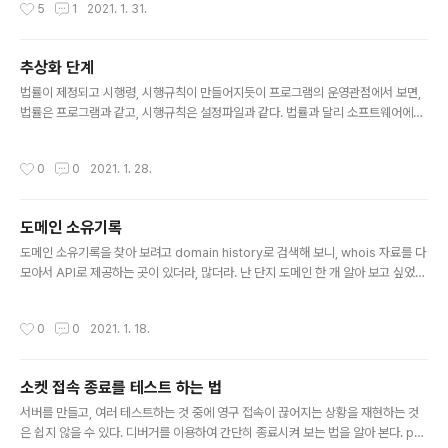
작성시간
5
1
2021. 1. 31.
창 제자리를 잃고 다시 조립하는것은 쉬운일이 아니기 때
문이다. 그런데, 벽걸이나 탁상 시계는 건전지 가는 것 정도
만 하다가, 시계바늘이 뭔가 정확히 12시에 만나지 않는다
추상화 단계
거나 알람을 1시에 맞췄는데 2시에 울린다거나 하는 정도
글 내용
가 되면 앞 유리 면을 열어야하는 정도의 분해는 해야한다.
법률이 제정되고 시행령, 시행규칙이 만들어지듯이 프로그램의 운영관점에서 보면,
시계 바늘이라는 것은 단지 중앙에 나와 있는 동심원 3개
법률은 프로그램과 같고, 시행규칙은 설정파일과 같다. 법률과 달리 소프트웨어에서
에 고정되어 있는 것이고, 바늘을 뽑고 다시 각도를 맞춰서
는 시행규칙에 들어가야할 것이 프로그램에 들어가는 일이 많다. 운영 중에서 조정해
다시 꽂을 수 있으므로 이 정도만 알아도 일상을 살아가는
야하는 시행규칙을 지원하는 프로그램 수정보다, 프로그램내에서 로직으로 바로 해
작성시간
0
0
2021. 1. 28.
데, 큰(?) 도움이 된다. 오..
결하면 간단하기 때문이다. 또, 설정 값으로 빼는 것이 굳이 이번 한 번만을 위한 것인
데, 조금 거추장스러운 추상화 아닌가 싶기도 하다. 문제는 한참 뒤에 나타난다. 전체
적인 프로그램의 추상화 레벨이 마구 섞여 있는 코드를 마주할 때 느끼는 가독성의
도메인 소유기록
문제. 만약 추상화 단계가 다른 코드를 불가피하게 작성해야할 때는, 변명이라도 잘
글 내용
써 놓을 수 있다면 좋겠다. 나중에라도 쉽게 고치게. -End-
도메인 소유기록을 찾아 보려고 domain history로 검색해 보니, whois 자료를 다
모아서 API로 제공하는 곳이 있더라, 많더라. 난 단지 도메인 한 개 알아 보고 싶었다
만... https://whoisrequest.com/ Whois Search, Domain History, Rever
se IP/NS Lookups and more Lookup IP, CIDR, ASN or Domain whoisre
작성시간
0
0
2021. 1. 18.
quest.com 이 사이트에서는 소유자는 공개하지 않고 누군가 사용했는지만 확인해
볼 수가 있다. 그나마 하나 찾아서 메모차 적어 둔다. 둘째 딸 낳고서 이름으로 도메인
을 하나 2년간 구매하고, 만료시점에 4년을 더 연장을 해서 총 6년을 보유하고 있다
소켓 접속 종료를 테스트 하는 법
가 어떤 이유에서인지, 연장을 안했다. 그리..
글 내용
서버를 만들고, 여러 테스트하는 것 중에 영구 접속이 끊어지는 상황을 재현하는 것
은 쉽지 않을 수 있다. 디버거를 이용하여 간단히 종료시켜 보는 법을 알아 본다. pyt