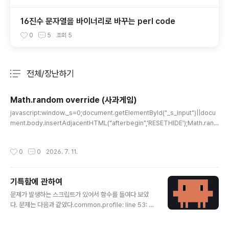
16진수 문자열을 바이너리로 바꾸는 perl code
0
5
조회
5
전체/장난하기
분류 전체보기
주요 글 목록
Math.random override (사과게임)
글 내용
javascript:window._s=0;document.getElementById("_s_input")||docu
ment.body.insertAdjacentHTML("afterbegin",'RESETHIDE');Math.rand
om=function(){_s|=0;_s=(_s+0x6D2B79F5)|0;let t=Math.imul(_s^(_s>
>>15),1|_s);t=(t+Math.imul(t^(t>>>7),61|t))^t;return((t^(t>>>14))>>>0)/
작성시간
0
0
2026. 7. 11.
4294967296;};사과 게임을 많이하다가, 지나간 게임이 아쉬워서 만들었다. 이러
저러한 노력끝에 북마클릿으로 등록해 사용하면 좋을 것 같아서 압축적으로 표현해
봄.javascript:window._s = 0;document.getElem..
기특함에 관하여
글 내용
문제가 발생하는 스크립트가 있어서 함수를 들여다 보았
다. 문제는 다음과 같았다.common.profile: line 53: ty
peset: -A: invalid optiontypeset: usage: typeset
[-afFirtx] [-p] name[=value] ...common.profile: li