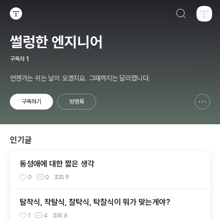
검색하기
티스토리
썰렁한 엔지니어
구독자
1
언젠가는 쉬는 날이 오겠지요. 그때까지는 달리렵니다.
구독하기
방명록
신고하기 레이어
열기
인기글
동성애에 대한 짧은 생각
0
0
조회
9
탈착식, 착탈식, 찰탁식, 탁찰식이 뭐가 맞는게야?
1
4
조회
6