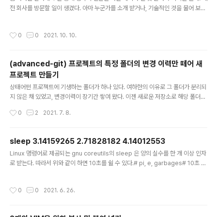
전 회사를 방문할 일이 생겼다. 아마 누군가를 소개 받거나, 기술적인 것을 물어 보기
위해서 방문하는 아주 고전적인 이유에서의 방문이었다. 코로나로 인한 마스크 쓰기,
사회적 거리두기도 없는 상황으로 꿈은 전개 됐다. 나를 친절하게 알아봐 준 분은 내
작성시간
0
0
2021. 10. 10.
기억 상 한 두 번 인사하고 존재는 알지만 어떤 일을 하는지 잘 모르는 그런 분이었다.
이렇게 일방적으로 친한 척 해주니 정보의 비대칭으로 인한 친밀감에 내 대응은 궁색
했다. 이어진 두 번의 꿈의 첫번째 꿈에서 그는 서버 프로그래머였던 것으로 느껴졌
(advanced-git) 프로젝트의 특정 폴더의 변경 이력만 떼어 새
고, 근처 카카오에 다니는 정 모 님과 인상이 비슷한 것으로 기억하고 있고 (물론 그
프로젝트 만들기
가 들으면 말도 안되는 소리라고 하겠지만,..
글 내용
상태어떤 프로젝트에 기생하는 폴더가 하나 있다. 여하한의 이유로 그 폴더가 분리되
지 않은 채 있었고, 변경이력이 장기간 쌓여 왔다. 이젠 새로운 저장소로 해당 폴더만
이관하고 싶다.아이디어"git log" 명령으로 특정 파일들 또는 폴더만 지정하여 해당
작성시간
0
2
2021. 7. 8.
경로에 영향을 준 커밋만 뽑을 수 있다."git log" 명령에는 커밋의 diff 를 출력해 볼
수 있는 "--patch" 옵션 (또는 줄여서 -p)이 있다."git log" 명령에는 binary의 변
경 또한 출력할 수 있는 "--binary" 옵션이 있다."git rebase" 명령의 내부에서는
sleep 3.14159265 2.71828182 4.14012553
일련의 변경 이력을 replay하는 방법으로 구현된다."git am" 명령이 "git rebas
글 내용
Linux 명령어로 제공되는 gnu coreutils의 sleep 은 양의 실수를 한 개 이상 인자
e" 내부에서 동작하는 방식이며, 포맷은 무려(!) 이메일 포맷이..
로 받는다. 따라서 위와 같이 하면 10초를 쉴 수 있다.# pi, e, garbages# 10초 쉬
기sleep 3.14159265 2.71828182 4.14012553sleep 3.14159265 2.718
28182 3.14159265 0.99853288MacOS에 설치되는 sleep은 양의 실수를
작성시간
0
0
2021. 6. 26.
받기는 하지만, 한 개만 인자로 받는다. 그리고 man page에서는 portable 하지
않음을 경고한다. (Solaris, SunOS 시절쯤 과거엔 정수값만 받았었다!)apple 의 s
leep 에서는 다음과 같은 트릭을 쓸 수 있다. 인자로 하나만 받는 대신, 숫자가 아닌