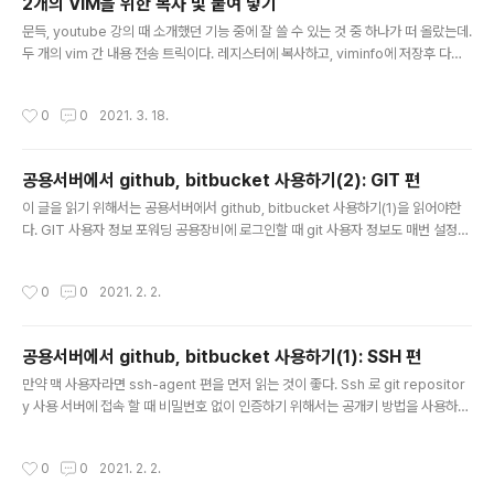
2개의 VIM을 위한 복사 및 붙여 넣기
부분을 만나면 무시한다.sleep..
글 내용
문득, youtube 강의 때 소개했던 기능 중에 잘 쓸 수 있는 것 중 하나가 떠 올랐는데.
두 개의 vim 간 내용 전송 트릭이다. 레지스터에 복사하고, viminfo에 저장후 다른
vim에서 읽는 것이다. vim (1) 에서 Y로 레지스터로 복사하고 :wv로 레지스터 전체
를 저장한다. vim (2) 에서 :rv!로 레지스터 전체를 읽어 들인 후 P 로 붙여넣는다.
작성시간
0
0
2021. 3. 18.
참, 쉽다.
공용서버에서 github, bitbucket 사용하기(2): GIT 편
글 내용
이 글을 읽기 위해서는 공용서버에서 github, bitbucket 사용하기(1)을 읽어야한
다. GIT 사용자 정보 포워딩 공용장비에 로그인할 때 git 사용자 정보도 매번 설정하
는 것도 귀찮을 때가 있다. 물론 자신의 계정이 있다면 .gitconfig에 설정하여 사용
하게 된다. 그러나 공용계정을 사용하는 경우라면, 환경변수로 GIT_AUTHOR_NA
작성시간
0
0
2021. 2. 2.
ME, GIT_AUTHOR_EMAIL 을 설정하여 사용해야한다. 환경변수 설정조차 공용
계정이므로 쉽지 않을 수 있다. 이 때는 이 두 변수를 PC에서 설정하고 ssh 접속할
때 전달 할 수 있도록 설정하면 된다. 서버에서는 받을 준비를 해야하므로 다음과 같
공용서버에서 github, bitbucket 사용하기(1): SSH 편
이 설정한다. /etc/ssh/sshd_config 에서 AcceptEnv GIT_* 한 줄을 추가한다..
글 내용
만약 맥 사용자라면 ssh-agent 편을 먼저 읽는 것이 좋다. Ssh 로 git repositor
y 사용 서버에 접속 할 때 비밀번호 없이 인증하기 위해서는 공개키 방법을 사용하
며, 조금 더 나아가서는 ssh-agent/ssh-add 조합으로 공개키를 사용한다. 공개
키를 사용해 왔다면 ssh-agent / ssh-add 조합은 어려운 것이 아니다. github, b
작성시간
0
0
2021. 2. 2.
itbucket에 계정이 있고, 현재 사용중인 계정의 공개키를 서비스에 등록하였다면, s