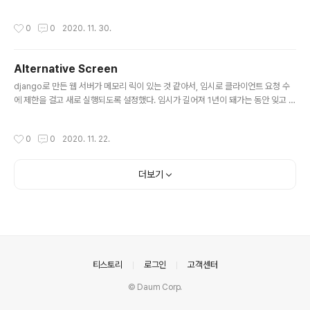
hon으로 돌고 있는 데몬(pid 11688)이 있다고 하고, 데몬의 DB 접속은 영구 접속
에 해당하는데, 이 접속을 강제로 종료시키는 것을 가정한다. $ lsof -n -p 11688
작성시간
0
0
2020. 11. 30.
COMMAND PID USER FD TYPE DEVICE SIZE/OFF NODE NAME python
11688 pynoos cwd DIR 202,3 80 1636949 /misc/django_projects/ap
p/broadcast python 11688 pynoos rtd DIR 202,3 4096 128 / python 1
Alternative Screen
1688 pynoos txt..
글 내용
django로 만든 웹 서버가 메모리 릭이 있는 것 같아서, 임시로 클라이언트 요청 수
에 제한을 걸고 새로 실행되도록 설정했다. 임시가 길어져 1년이 돼가는 동안 잊고 있
다가 개발자의 자존심을 건드는 설정인지라 다시 봐야했다. 이 글은 메모리 릭을 잡
았다는 것이 아니다. 서버들 중 적당히 스왑을 사용하고 있는 녀석을 골라서 들어갔
작성시간
0
0
2020. 11. 22.
다. gunicorn 들 중에 제일 pid가 큰 것을 골라낸 후, 해당 PID 에 strace 를 걸어
서 GET/POST와 URL PATH에 해당하는 것만 출력하도록 awk 파이프 질을 했
다. 동시에 "ps -efl" 로 해당 PID만 골라낸 다음 awk로 적당히 메모리 사용량 부분
더보기
만 출력한다. 대략 512 개의 요청만 하면 사라지는 gunicorn의 PID이므로, 위 두
작업을..
의안내
티스토리
로그인
고객센터
© Daum Corp.