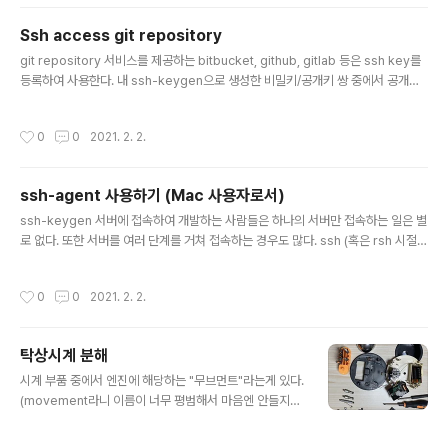
sh access git repository 편에서 소개한 대로 다음과 같이 접근가능하다. git re
pository를 제공하는 서버에 사용자 계정이 만들어지는 것이 아니다. git 계정 하나
Ssh access git repository
로 모든 사용자들이 접속하며, 제공하는 public key로 개..
글 내용
git repository 서비스를 제공하는 bitbucket, github, gitlab 등은 ssh key를
등록하여 사용한다. 내 ssh-keygen으로 생성한 비밀키/공개키 쌍 중에서 공개키
에 해당하는 ~/.ssh/id_rsa.pub 파일의 내용을 복사해서 등록하는 방식이다. 그리
고 ssh 로 해당서비스를 접근할 때, 사용자 이름을 git 으로 하면, 서비스에 가입한 I
작성시간
0
0
2021. 2. 2.
D를 화면에 출력하고 바로 접속을 끊는다. 아래 예에서는 "exampleuser" 로 가입
했을 때 나오는 모습이다. $ ssh git@bitbucket.org PTY allocation request
failed on channel 0 logged in as exampleuser You can use git or hg t
ssh-agent 사용하기 (Mac 사용자로서)
o conn..
글 내용
ssh-keygen 서버에 접속하여 개발하는 사람들은 하나의 서버만 접속하는 일은 별
로 없다. 또한 서버를 여러 단계를 거쳐 접속하는 경우도 많다. ssh (혹은 rsh 시절부
터) 기반의 접속은 다음과 같은 편리함/불편함의 역사를 가지고 기능이 추가되어 왔
다. 매번 비밀번호를 입력하는 것이 귀찮다. -> 인증된 서버에서 접속하는 것을 허락
작성시간
0
0
2021. 2. 2.
해 주시오 (.rhosts, .shosts) 인증된 서버가 취약하면 같이 취약하다 -> 인증된 사
용자임을 증명(공개키)하면 접속을 허락해 주시오 (ssh-keygen) 인증된 사용자의
디렉토리의 비밀키 탈취가 가능하다. -> 비밀키를 passphrase를 넣어서 생성하
탁상시계 분해
시오 (ssh-keygen) passphrase 를 매번 입력하는 것이 귀찮다(1번!) -> 개인키
글 내용
캐시..
시계 부품 중에서 엔진에 해당하는 "무브먼트"라는게 있다.
(movement라니 이름이 너무 평범해서 마음엔 안들지
만) 웬만해서는 분해를 해도 이것만큼은 안건드리는데, 이
부품을 억지로 분해 했다가는 그 안에 있는 톱니들이 와장