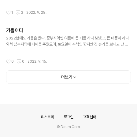
를 자동으로 기입하는 예 {{issue.Start date.toDateTimeAtCurrentTime.plu
sBusinessDays(issue.timeestimate.divide(25200)).jiraDate}} 너무나 고
작성시간
1
2
2022. 9. 28.
생해서 알아 낸 값이라 일단 적어 둠 하루를 7시간으로 계산 함 3600 * 7 = 2520
0
가을이다
글 내용
2022년에도 가을은 왔다. 중부지역엔 여름에 큰 비를 하나 보냈고, 큰 태풍이 하나
와서 남부지역에 피해를 주었으며, 토요일이 추석인 짧지만 긴 휴가를 보내고 난 다
음 주인 지금, 가을이 왔다. 아직 반팔을 입어야할 정도로 더위가 완전히 가시진 않았
으며, 며칠 안되는 청명한 날을 지나가고 있는 중이다. 아침부터 가을 얘기를 쓰고 싶
작성시간
0
0
2022. 9. 15.
었지만, 더 쓰다가는 하루 종일 멜랑콜리해질 것 같다. 오늘 일기 끝.
더보기
의안내
티스토리
로그인
고객센터
© Daum Corp.