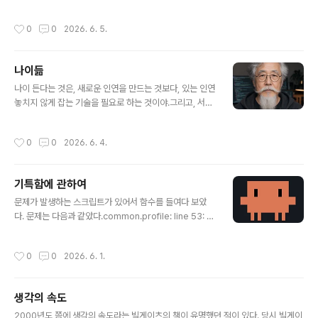
초대하게 되었다. 모두들 아이들 키우면서 다 아는 사람들.
같이 늙어가는 늘 꾸준히 소식을 전해 듣는 그분들. 와잎과
작성시간
0
0
2026. 6. 5.
는 일주일 전부터 그날..
나이듦
글 내용
나이 든다는 것은, 새로운 인연을 만드는 것보다, 있는 인연
놓치지 않게 잡는 기술을 필요로 하는 것이야.그리고, 서로
멀어짐을 확인한 인연은 굳이 가깝게 할 수도 없는 것이 나
이드는 것이지.나이 들어도 익숙해지지 않는 것은 멀어지
작성시간
0
0
2026. 6. 4.
는 순간 들리는 뚝 소리야.그런 소리를 들어도 얼굴하나 변
하지 않고 일상을 살아 내는 것이 나이드는 것이지.
기특함에 관하여
글 내용
문제가 발생하는 스크립트가 있어서 함수를 들여다 보았
다. 문제는 다음과 같았다.common.profile: line 53: ty
peset: -A: invalid optiontypeset: usage: typeset
[-afFirtx] [-p] name[=value] ...common.profile: li
작성시간
0
0
2026. 6. 1.
ne 61: syntax error: operand expectedmacOS에
서는 bash를 버리고 zsh로 넘어갔고, bash는 version
3에 멈추어 있으며, typeset 은 변수 타입을 선언하는데
생각의 속도
사용된다. 이때, -A 는 연관배열을 지시하는 zsh의 지시자
글 내용
인데, bash에는 없는 인자이다. zsh인데 다른 곳에서 문
2000년도 쯤에 생각의 속도라는 빌게이츠의 책이 유명했던 적이 있다. 당시 빌게이