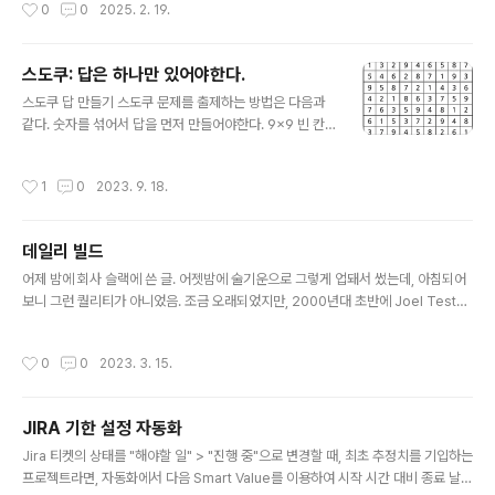
작성시간
0
0
2025. 2. 19.
아는 친구같아 보였다.나는 얼른 달려갔고, 악수를 하면서 매우 아는척을 했다. 상황
이 이상하게 돌아가자 어리둥절한 예의 그 눈으로 나를 바라보는 얼굴, "나야 정수
야!" / "누구시죠? 내 이름은 어떻게 알아요?" / "우리 친구잖아 초등학교 아니 국민
스도쿠: 답은 하나만 있어야한다.
학교! 나야 최호진, 기억 못해?"사실 그 친구는 얼굴이 험해 보인다. 어릴적 집에 불이
글 내용
난 것이었는지, 전신에 화상 자국..
스도쿠 답 만들기 스도쿠 문제를 출제하는 방법은 다음과
같다. 숫자를 섞어서 답을 먼저 만들어야한다. 9x9 빈 칸
이 있는 판을 준비한다. 편의 상 왼쪽 위에서부터 오른쪽으
로 그리고 그 다음 줄로, 0번부터 80번이라는 숫자를 부여
작성시간
1
0
2023. 9. 18.
한다. 각 빈 칸에 1에서 9까지의 숫자 후보가 씌여 있는 카
드가 무작위로 섞여 쌓아 놓는다. 모든 칸은 다른 칸에 영향
을 주는 친구 칸들이 있는데, 일단 같은 3x3 속의 나머지
데일리 빌드
8개, 바깥으로 가로 6개, 세로 6개, 총 20개가 존재한다.
글 내용
판 전체의 상태 (선택한 숫자와 후보 카드 모음)를 그대로
어제 밤에 회사 슬랙에 쓴 글. 어젯밤에 술기운으로 그렇게 업돼서 썼는데, 아침되어
복사하여 저장할 수 있는 스택이 있다고 가정한다. 0번 칸
보니 그런 퀄리티가 아니었음. 조금 오래되었지만, 2000년대 초반에 Joel Test라
의 숫자를 맨 위에 놓인 카드의 숫자로 선택한다. 현재 모든
는 것이 소개된 적이 있었습니다.MS의 엑셀팀을 이끌던 사람이 나와서 컨설팅을 하
판의 상태를 그대로 스택에 저장한다. 0번 칸의 친구 칸들
면서 만든 테스트였고, 12개의 항목에 Yes/No로 체크하여 얼마나 좋은 팀인지 확
작성시간
0
0
2023. 3. 15.
..
인하는 그런 테스트였죠.2000년대 초반만해도 이 테스트를 9점이상 통과하는 팀은
우리나라에도 그렇게 많지 않았습니다.지금은 많은 팀들이 대부분을 합니다. 몇가지
테스트를 인용해 봅시다. 한 번에 빌드를 만들어 낼 수 있는가? 데일리빌드가 있나?
JIRA 기한 설정 자동화
버그 추적시스템이 있나? 새 코드 작성 전에 버그 수정하나? 무작위 사용성 테스트하
글 내용
나? 매일 빌드를 하며, 해당 결과를 누구나 테..
Jira 티켓의 상태를 "해야할 일" > "진행 중"으로 변경할 때, 최초 추정치를 기입하는
프로젝트라면, 자동화에서 다음 Smart Value를 이용하여 시작 시간 대비 종료 날짜