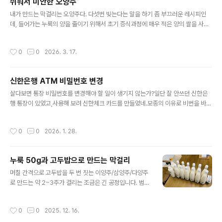
쉬워서 미안한 오양주
내려앉는다Claude for chrome 을 이용하여 편집기를
글 내용
열고 명령하여 작성한 시입니다. 편집기를 잘 인식하고, 편
내가 만드는 막걸리는 오양주다. 다섯번 빚는다는 말을 하기 좀 부끄러운 레시피인
집명령도 잘 인식한다는 이야기.
데, 들어가는 누룩의 양을 줄이기 위해서 초기 증식과정에 매우 적은 양의 쌀을 사용
하기 때문이다.다섯번 빚는다는 말이 또 부끄러운 것은 들어가는 노력을 최소화하기
위해, 밥솥으로 고두밥만 짓기 때문이다. 남들은 범벅을 만들기도 하고 구멍떡을 만
작성시간
0
0
2026. 3. 17.
들기도한다. 하지만 난 그런게 모두 귀찮아 밥솥으로 짓는 고두밥이 전부이기 때문이
다.다섯번 빚는다는 말이 또 부끄러운 것은 다섯번을 모두 일주일만에 끝내고 이 주
일 숙성하는 것으로 전체 삼 주일 정도로 끝내기 때문에 몇달씩 숙성하는 술들에 비
신한은행 ATM 비밀번호 변경
하면 꽤나 속성인 편이라서 그렇다.난 일주일에 한 번씩 술을 만들고 싶어서 삼 주일
글 내용
짜리를 세 병 돌리고 있다.난 내가 만들고 있는 이 레시피가 참 좋다.
살다보면 통장 비밀번호를 변경해야 할 일이 생기지 않는가?일단 잘 안쓰던 신한은
행 통장이 있었고,사용해 보려 신한체크 카드를 만들었네.모종의 이유로 비번을 바꿔
야해서, 그 뒤로 통장의 비밀 번호를 바꾸었네.체크 카드를 수령하고나서 ATM기를
사용해 보려니 새 비번이 틀리다고 하네. 이전 비밀번호는 여전히 사용할 수 있고 말
작성시간
0
0
2026. 1. 28.
이지.문제를 해결하려, 카드 앱을 설치하고 카드를 등록하여 비밀 번호를 변경했네.
다시 ATM기를 사용해 보려니 또 새 비번으로는 거래가 되질 않네.변경이 안되었나
확인해 보기 위해, 쇼핑몰 사이트의 카드 추가를 해보니, 새 비번으로 잘만 추가가 되
누룩 50g과 고두밥으로 만드는 막걸리
네.통장의 비번은 어떤가 확인하기 위해 은행 앱으로 이체를 해보니, 새 비번으로 잘
글 내용
만 이체가 되네.고객 문의를 통해 알아낸 결과. 은행 앱에 ..
며칠 간격으로 고두밥을 두 번 짓는 이양주/삼양주/다양주
로 만드는 약 2~3주가 걸리는 조금은 긴 공정입니다. 범벅
이나 구멍떡을 만들지 않고 오로지 집에 있는 6인용 전기
압력솥으로만 만듭니다.사용하는 누룩이 적으므로 술이 하
작성시간
0
0
2025. 12. 16.
얗습니다.사용하는 누룩이 적으므로 1kg 만으로도 여러번