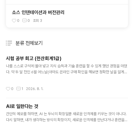
소스 인덴테이션과 버전관리
0
0
조회
3
분류 전체보기
주요 글 목록
시험 공부 회고 (전산회계1급)
글 내용
나를 스스로 구석에 몰아 넣고 지식 습득과 기술 훈련을 할 수 있게 했던 경험을 마쳤
다. 약 두 달 전인 6월 어느날(아마도 온라인 구매 확인을 해보면 정확한 날을 알게되
겠지만) 관심있던 회계프로그램을 잘 쓸 수 있지 않을까하는 마음에 우연히 검색하고
선 덜컥 수험서적부터 샀던 것이 바로 “전산회계1급 3주완성“이었다.그냥 공부나 하
작성시간
0
1
2026. 8. 1.
자 정도였으면 아마 그냥 이 정도면 됐다 싶을때마다 그만 뒀겠지만, 책을 받고 며칠
떠 들춰 보다가 주위 몇몇에게는 말 한 것도 있고해서 7월초 시험 한달전에 열리는
시험등록기간에 또 한번 덜컥 응시료를 세무사협회에 바치며 말그대로 날 몰아 넣었
AI로 일한다는 것
다.한 달, 3주 완성이라더니 그 안에는 3주 완성 짐도표와 4주 완성 진도표가 있었
글 내용
다. 그래, 4주차 매일 체크하면 되겠다 생각하고 ..
간단히 메모를 하자면, AI 는 두뇌의 확장일뿐 새로운 인격체를 키우는 것이 아니다.
다시 말하면, 내가 생각하는 방식의 확장이지, 새로운 인격체를 만난다거나 훈련을
시키는 것이 아니다. 또 다른 말로 한다면, 내가 생각하는 것 만큼만 나에게 답을 주
고, 내 문제를 해결해 준다.결국 병목은 각자의 생각의 크기이고, 생각의 방향이며, 생