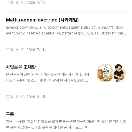
작성시간
0
0
2026. 7. 16.
각의 속도이다.AI로 살아가는 세상이 열렸고, 잘 적응하는 사람들을 보면 모두 각자
의 방식으로 적응한다. 그리고 어찌어찌 했노라고 말을 하지만, 그것은 그 사람의 세
상에서만 작동한다. 그 사람의 일하는 방식이 내가 일하는 방식과 비슷할 때만 효과
Math.random override (사과게임)
가 있는 것이다.
글 내용
javascript:window._s=0;document.getElementById("_s_input")||docu
ment.body.insertAdjacentHTML("afterbegin",'RESETHIDE');Math.rand
om=function(){_s|=0;_s=(_s+0x6D2B79F5)|0;let t=Math.imul(_s^(_s>
>>15),1|_s);t=(t+Math.imul(t^(t>>>7),61|t))^t;return((t^(t>>>14))>>>0)/
작성시간
0
0
2026. 7. 11.
4294967296;};사과 게임을 많이하다가, 지나간 게임이 아쉬워서 만들었다. 이러
저러한 노력끝에 북마클릿으로 등록해 사용하면 좋을 것 같아서 압축적으로 표현해
봄.javascript:window._s = 0;document.getElem..
사람들을 초대함
글 내용
난 친구들이 집에 와 놀다 가는 것을 즐기는 사람이다. 대학
때도 친구들이 왔었고, 대학이후 알게 된 사람들도 종종 집
에 초대하는 편이었다. 그러다 결혼 후 집은 부부 혹은 가족
공용 공간이 되면서 그런 용도로 사용될 수가 없었다.그러
작성시간
0
0
2026. 6. 15.
다 최근 1년간 집들이 겸 누군가를 초대하는 일이 늘게 되
었다. 와잎의 변화에 감사드린다. 와잎의 그런 변화는 아마
도 애들이 다 컸고, 수년간의 운동이 뒷받침되어 체력이 되
구름
며, 결정적으로 나이가 들어 세상에 대한 수용의 폭이 늘면
글 내용
서 행동의 반경이 확장되지 않았을까 한다.그동안 나의 지
여름은 구름의 계절자주 하늘을 보게 만드는 원인 제공자여름이 딱 좋은 한 가지라하
인들만 초대했다가, 지난 토요일은 와잎의 직장 동료들을
면 구름이 많다는 것아홉 구름 속에서 한 숨 자다 오고 싶네