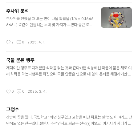
할 수 있습니다.준비물준비물에 대한 링크는 여기에 모아
둔 것을 사용하시면 됩니다.유리 발효통 [약 1만원 내외]3
주사위 분석
L, 5L .. 15L소독용 알콜(80%이상) 스프레이 (옵션, 소독
글 내용
은 열탕으로도 가능)누룩 1kg (소율곡, 혹은 금정산성누
주사위를 던졌을 때 모든 면이 나올 확률을 (1/6 = 0.1666
룩) [약 1만원 이하] (여기서는 이 중 50g 만 사용한다)제
666...) 똑같이 만들려는 노력 몇 가지가 보였다.둥근 모서
빵용 이스트 (옵션)쌀: 일반미, 찹쌀 모두 가능하므로 집에
리주사위를 던졌을 때 많이 구를수록 초기 조건으로부터
있는대로 준비한다.3L 통: 600g5L 통: 1.6kg8L 통:..
영향을 덜 받을 수 있다.투명주사위가 불투명하면, 점 밑에
작성시간
2
0
2025. 4. 1.
구멍을 뚫고 못을 박아 한쪽을 무겁게 만들 수 있다. 내부가
적어도 투명하다면 그런 의심에서 벗어날 수 있다. 투명하
되 무게를 다르게 하려면 굴절율이 같지만 밀도가 다른 물
국물 묻은 행주
질로 채워야 할 것이다.큰 점점을 찍기 위해 표면을 파내고
글 내용
잉크를 넣는다면, 무게가 달라질 수 있다. 따라서 점 수에
개혁이란 행주로 지저분한 식탁을 닦는 것과 같다바쁜 식당에선 국물이 묻은 채로 여
따라 무게가 달라지는 것을 최소화하려면, 1번 점은 크게,
러 식탁을 닦는다행주를 뒤집으며 국물 안묻은 면으로 내 앞의 문제를 해결하기만 하
2번 점은 중간 정도로 파내어 만든다.1 번: 13mm 점 하
면 된다.
나 2 번: 6mm 점 둘3~6 번: 5mm 점
작성시간
0
0
2025. 3. 4.
고정수
글 내용
간밤에 꿈을 꿨다. 국민학교 1학년 친구였고 고향을 떠난 뒤로는 한 번도 이야기도 만
난적도 없는 친구였다.설인지 추석인지로 퇴근은 전쟁(?)이었고, 여기저기 시비가 있
는 상황으로 보였다. 회사로 보이는 곳을 지나올 때, 누군가는 험한 얼굴로 다른 이를
잡고 안 놔주는 장면이 보였다. 어떤 일인지 난 용기가 생겼고, 그 험한 얼굴이 내가