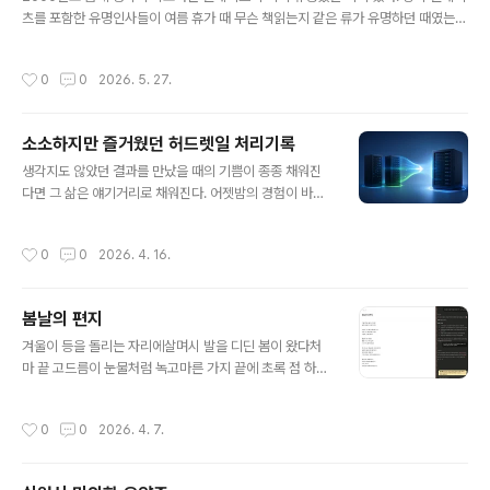
제가 생겨 bash로 넘어가면서 발생한 문제는 이렇다.uniq
츠를 포함한 유명인사들이 여름 휴가 때 무슨 책읽는지 같은 류가 유명하던 때였는
_path는 PAT..
데, 그런 사람이 또한 당시 초유명인이 책을 직접 썼다니 얼마나 인구에 회자되지 않
았겠는가.사실 사 놓고 제대로 읽었는지 내용은 기억이 안났지만, 그 제목만큼은 값
작성시간
0
0
2026. 5. 27.
을 톡톡히 한다고 볼 수 있었고, 그 책 이후로 생각과 속도를 합한 조어는 모두 그에게
크레딧이 돌아갔다.요새 다시 생각하게 되어 요약한 책 내용을 보니, 일단 제목부터
"Business @ the Speed of Thought"인데, 회사 경영을 종이나 회의 과정을
소소하지만 즐거웠던 허드렛일 처리기록
통해 판단하지 말고, 모든 것을 데이터화해서 수치로 볼 수 있고, 바로 경영 결정을 내
글 내용
릴 수 있도록 회사 시스템을 바꿔야..
생각지도 않았던 결과를 만났을 때의 기쁨이 종종 채워진
다면 그 삶은 얘기거리로 채워진다. 어젯밤의 경험이 바로
그런 것이었는데, 아마존 계정 두 개가 있었고 그 둘을 한쪽
으로 몰아 옮기게 되었다.그동안 월 10만원이 넘게 나가는
작성시간
0
0
2026. 4. 16.
비용이 몇년간 지속 됐는데도 귀찮아서 정리하지 않고 있
다가 아마존 aws 명령을 클로드에게 잠시 인증없이 사용
할 수 있도록 넘겨준 뒤 이 녀석에게 양쪽 상황을 파악하게
봄날의 편지
한 뒤 한쪽 가상머신과 관련 리소스를 옮겨달라는 지시를
글 내용
한 뒤 지켜 보았다.내가 하려면 귀찮은 작업이다. 한번도 안
겨울이 등을 돌리는 자리에살며시 발을 디딘 봄이 왔다처
해 봤지만 대충 개념은 서버 이미지를 뜨고 다른 계정으로
마 끝 고드름이 눈물처럼 녹고마른 가지 끝에 초록 점 하나
복사한 뒤 서버를 그 이미지로 다시 실행시킨 뒤 각종 설정
수줍게 고개를 내민다흙냄새 섞인 바람이볼을 스치고 지나
을 복사 해 주는 것이다.클로드에게 계획을 세워 보라한다.
갈 때나는 안다, 봄이 왔음을개나리 노란 웃음 담장 너머로
작성시간
0
0
2026. 4. 7.
예상대로다. 클로드가 aws..
번지고벚꽃은 하늘에 편지를 띄운다읽지 못해도 괜찮다고
그저 바라보는 것만으로 충분하다고봄은 매번 새롭게 온다
잊었던 따뜻함을 품에 안고다시, 또다시우리 곁에 조용히