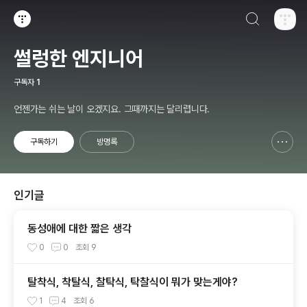
검색하기
티스토리
썰렁한 엔지니어
구독자
1
언젠가는 쉬는 날이 오겠지요. 그때까지는 달리렵니다.
구독하기
방명록
신고하기 레이어
열기
인기글
동성애에 대한 짧은 생각
0
0
조회
9
탈착식, 착탈식, 찰탁식, 탁찰식이 뭐가 맞는게야?
1
4
조회
6