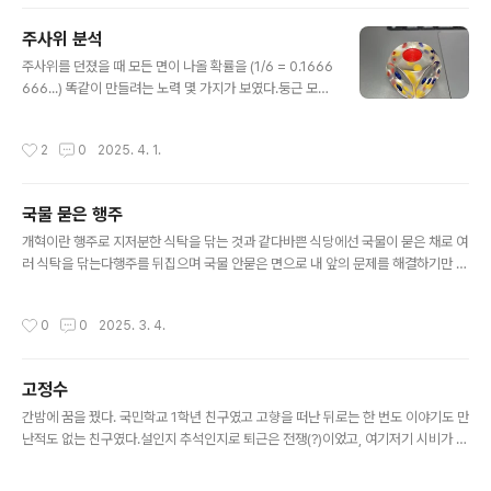
할 수 있습니다.준비물준비물에 대한 링크는 여기에 모아
둔 것을 사용하시면 됩니다.유리 발효통 [약 1만원 내외]3
주사위 분석
L, 5L .. 15L소독용 알콜(80%이상) 스프레이 (옵션, 소독
글 내용
은 열탕으로도 가능)누룩 1kg (소율곡, 혹은 금정산성누
주사위를 던졌을 때 모든 면이 나올 확률을 (1/6 = 0.1666
룩) [약 1만원 이하] (여기서는 이 중 50g 만 사용한다)제
666...) 똑같이 만들려는 노력 몇 가지가 보였다.둥근 모서
빵용 이스트 (옵션)쌀: 일반미, 찹쌀 모두 가능하므로 집에
리주사위를 던졌을 때 많이 구를수록 초기 조건으로부터
있는대로 준비한다.3L 통: 600g5L 통: 1.6kg8L 통:..
영향을 덜 받을 수 있다.투명주사위가 불투명하면, 점 밑에
작성시간
2
0
2025. 4. 1.
구멍을 뚫고 못을 박아 한쪽을 무겁게 만들 수 있다. 내부가
적어도 투명하다면 그런 의심에서 벗어날 수 있다. 투명하
되 무게를 다르게 하려면 굴절율이 같지만 밀도가 다른 물
국물 묻은 행주
질로 채워야 할 것이다.큰 점점을 찍기 위해 표면을 파내고
글 내용
잉크를 넣는다면, 무게가 달라질 수 있다. 따라서 점 수에
개혁이란 행주로 지저분한 식탁을 닦는 것과 같다바쁜 식당에선 국물이 묻은 채로 여
따라 무게가 달라지는 것을 최소화하려면, 1번 점은 크게,
러 식탁을 닦는다행주를 뒤집으며 국물 안묻은 면으로 내 앞의 문제를 해결하기만 하
2번 점은 중간 정도로 파내어 만든다.1 번: 13mm 점 하
면 된다.
나 2 번: 6mm 점 둘3~6 번: 5mm 점
작성시간
0
0
2025. 3. 4.
고정수
글 내용
간밤에 꿈을 꿨다. 국민학교 1학년 친구였고 고향을 떠난 뒤로는 한 번도 이야기도 만
난적도 없는 친구였다.설인지 추석인지로 퇴근은 전쟁(?)이었고, 여기저기 시비가 있
는 상황으로 보였다. 회사로 보이는 곳을 지나올 때, 누군가는 험한 얼굴로 다른 이를
잡고 안 놔주는 장면이 보였다. 어떤 일인지 난 용기가 생겼고, 그 험한 얼굴이 내가