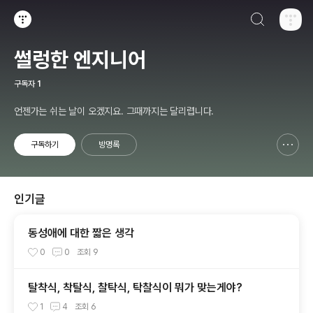
검색하기
티스토리
썰렁한 엔지니어
구독자
1
언젠가는 쉬는 날이 오겠지요. 그때까지는 달리렵니다.
구독하기
방명록
신고하기 레이어
열기
인기글
동성애에 대한 짧은 생각
0
0
조회
9
탈착식, 착탈식, 찰탁식, 탁찰식이 뭐가 맞는게야?
1
4
조회
6