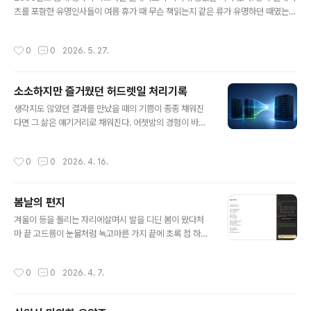
제가 생겨 bash로 넘어가면서 발생한 문제는 이렇다.uniq
츠를 포함한 유명인사들이 여름 휴가 때 무슨 책읽는지 같은 류가 유명하던 때였는
_path는 PAT..
데, 그런 사람이 또한 당시 초유명인이 책을 직접 썼다니 얼마나 인구에 회자되지 않
았겠는가.사실 사 놓고 제대로 읽었는지 내용은 기억이 안났지만, 그 제목만큼은 값
작성시간
0
0
2026. 5. 27.
을 톡톡히 한다고 볼 수 있었고, 그 책 이후로 생각과 속도를 합한 조어는 모두 그에게
크레딧이 돌아갔다.요새 다시 생각하게 되어 요약한 책 내용을 보니, 일단 제목부터
"Business @ the Speed of Thought"인데, 회사 경영을 종이나 회의 과정을
소소하지만 즐거웠던 허드렛일 처리기록
통해 판단하지 말고, 모든 것을 데이터화해서 수치로 볼 수 있고, 바로 경영 결정을 내
글 내용
릴 수 있도록 회사 시스템을 바꿔야..
생각지도 않았던 결과를 만났을 때의 기쁨이 종종 채워진
다면 그 삶은 얘기거리로 채워진다. 어젯밤의 경험이 바로
그런 것이었는데, 아마존 계정 두 개가 있었고 그 둘을 한쪽
으로 몰아 옮기게 되었다.그동안 월 10만원이 넘게 나가는
작성시간
0
0
2026. 4. 16.
비용이 몇년간 지속 됐는데도 귀찮아서 정리하지 않고 있
다가 아마존 aws 명령을 클로드에게 잠시 인증없이 사용
할 수 있도록 넘겨준 뒤 이 녀석에게 양쪽 상황을 파악하게
봄날의 편지
한 뒤 한쪽 가상머신과 관련 리소스를 옮겨달라는 지시를
글 내용
한 뒤 지켜 보았다.내가 하려면 귀찮은 작업이다. 한번도 안
겨울이 등을 돌리는 자리에살며시 발을 디딘 봄이 왔다처
해 봤지만 대충 개념은 서버 이미지를 뜨고 다른 계정으로
마 끝 고드름이 눈물처럼 녹고마른 가지 끝에 초록 점 하나
복사한 뒤 서버를 그 이미지로 다시 실행시킨 뒤 각종 설정
수줍게 고개를 내민다흙냄새 섞인 바람이볼을 스치고 지나
을 복사 해 주는 것이다.클로드에게 계획을 세워 보라한다.
갈 때나는 안다, 봄이 왔음을개나리 노란 웃음 담장 너머로
작성시간
0
0
2026. 4. 7.
예상대로다. 클로드가 aws..
번지고벚꽃은 하늘에 편지를 띄운다읽지 못해도 괜찮다고
그저 바라보는 것만으로 충분하다고봄은 매번 새롭게 온다
잊었던 따뜻함을 품에 안고다시, 또다시우리 곁에 조용히