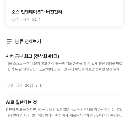
소스 인덴테이션과 버전관리
0
0
조회
3
분류 전체보기
주요 글 목록
시험 공부 회고 (전산회계1급)
글 내용
나를 스스로 구석에 몰아 넣고 지식 습득과 기술 훈련을 할 수 있게 했던 경험을 마쳤
다. 약 두 달 전인 6월 어느날(아마도 온라인 구매 확인을 해보면 정확한 날을 알게되
겠지만) 관심있던 회계프로그램을 잘 쓸 수 있지 않을까하는 마음에 우연히 검색하고
선 덜컥 수험서적부터 샀던 것이 바로 “전산회계1급 3주완성“이었다.그냥 공부나 하
작성시간
0
1
2026. 8. 1.
자 정도였으면 아마 그냥 이 정도면 됐다 싶을때마다 그만 뒀겠지만, 책을 받고 며칠
떠 들춰 보다가 주위 몇몇에게는 말 한 것도 있고해서 7월초 시험 한달전에 열리는
시험등록기간에 또 한번 덜컥 응시료를 세무사협회에 바치며 말그대로 날 몰아 넣었
AI로 일한다는 것
다.한 달, 3주 완성이라더니 그 안에는 3주 완성 짐도표와 4주 완성 진도표가 있었
글 내용
다. 그래, 4주차 매일 체크하면 되겠다 생각하고 ..
간단히 메모를 하자면, AI 는 두뇌의 확장일뿐 새로운 인격체를 키우는 것이 아니다.
다시 말하면, 내가 생각하는 방식의 확장이지, 새로운 인격체를 만난다거나 훈련을
시키는 것이 아니다. 또 다른 말로 한다면, 내가 생각하는 것 만큼만 나에게 답을 주
고, 내 문제를 해결해 준다.결국 병목은 각자의 생각의 크기이고, 생각의 방향이며, 생