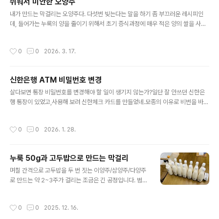
쉬워서 미안한 오양주
내려앉는다Claude for chrome 을 이용하여 편집기를
글 내용
열고 명령하여 작성한 시입니다. 편집기를 잘 인식하고, 편
내가 만드는 막걸리는 오양주다. 다섯번 빚는다는 말을 하기 좀 부끄러운 레시피인
집명령도 잘 인식한다는 이야기.
데, 들어가는 누룩의 양을 줄이기 위해서 초기 증식과정에 매우 적은 양의 쌀을 사용
하기 때문이다.다섯번 빚는다는 말이 또 부끄러운 것은 들어가는 노력을 최소화하기
위해, 밥솥으로 고두밥만 짓기 때문이다. 남들은 범벅을 만들기도 하고 구멍떡을 만
작성시간
0
0
2026. 3. 17.
들기도한다. 하지만 난 그런게 모두 귀찮아 밥솥으로 짓는 고두밥이 전부이기 때문이
다.다섯번 빚는다는 말이 또 부끄러운 것은 다섯번을 모두 일주일만에 끝내고 이 주
일 숙성하는 것으로 전체 삼 주일 정도로 끝내기 때문에 몇달씩 숙성하는 술들에 비
신한은행 ATM 비밀번호 변경
하면 꽤나 속성인 편이라서 그렇다.난 일주일에 한 번씩 술을 만들고 싶어서 삼 주일
글 내용
짜리를 세 병 돌리고 있다.난 내가 만들고 있는 이 레시피가 참 좋다.
살다보면 통장 비밀번호를 변경해야 할 일이 생기지 않는가?일단 잘 안쓰던 신한은
행 통장이 있었고,사용해 보려 신한체크 카드를 만들었네.모종의 이유로 비번을 바꿔
야해서, 그 뒤로 통장의 비밀 번호를 바꾸었네.체크 카드를 수령하고나서 ATM기를
사용해 보려니 새 비번이 틀리다고 하네. 이전 비밀번호는 여전히 사용할 수 있고 말
작성시간
0
0
2026. 1. 28.
이지.문제를 해결하려, 카드 앱을 설치하고 카드를 등록하여 비밀 번호를 변경했네.
다시 ATM기를 사용해 보려니 또 새 비번으로는 거래가 되질 않네.변경이 안되었나
확인해 보기 위해, 쇼핑몰 사이트의 카드 추가를 해보니, 새 비번으로 잘만 추가가 되
누룩 50g과 고두밥으로 만드는 막걸리
네.통장의 비번은 어떤가 확인하기 위해 은행 앱으로 이체를 해보니, 새 비번으로 잘
글 내용
만 이체가 되네.고객 문의를 통해 알아낸 결과. 은행 앱에 ..
며칠 간격으로 고두밥을 두 번 짓는 이양주/삼양주/다양주
로 만드는 약 2~3주가 걸리는 조금은 긴 공정입니다. 범벅
이나 구멍떡을 만들지 않고 오로지 집에 있는 6인용 전기
압력솥으로만 만듭니다.사용하는 누룩이 적으므로 술이 하
작성시간
0
0
2025. 12. 16.
얗습니다.사용하는 누룩이 적으므로 1kg 만으로도 여러번