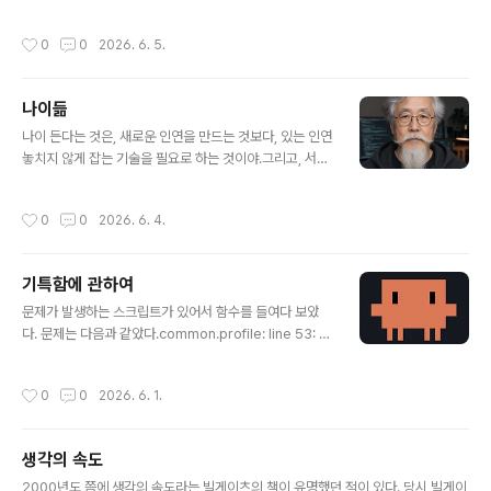
초대하게 되었다. 모두들 아이들 키우면서 다 아는 사람들.
같이 늙어가는 늘 꾸준히 소식을 전해 듣는 그분들. 와잎과
작성시간
0
0
2026. 6. 5.
는 일주일 전부터 그날..
나이듦
글 내용
나이 든다는 것은, 새로운 인연을 만드는 것보다, 있는 인연
놓치지 않게 잡는 기술을 필요로 하는 것이야.그리고, 서로
멀어짐을 확인한 인연은 굳이 가깝게 할 수도 없는 것이 나
이드는 것이지.나이 들어도 익숙해지지 않는 것은 멀어지
작성시간
0
0
2026. 6. 4.
는 순간 들리는 뚝 소리야.그런 소리를 들어도 얼굴하나 변
하지 않고 일상을 살아 내는 것이 나이드는 것이지.
기특함에 관하여
글 내용
문제가 발생하는 스크립트가 있어서 함수를 들여다 보았
다. 문제는 다음과 같았다.common.profile: line 53: ty
peset: -A: invalid optiontypeset: usage: typeset
[-afFirtx] [-p] name[=value] ...common.profile: li
작성시간
0
0
2026. 6. 1.
ne 61: syntax error: operand expectedmacOS에
서는 bash를 버리고 zsh로 넘어갔고, bash는 version
3에 멈추어 있으며, typeset 은 변수 타입을 선언하는데
생각의 속도
사용된다. 이때, -A 는 연관배열을 지시하는 zsh의 지시자
글 내용
인데, bash에는 없는 인자이다. zsh인데 다른 곳에서 문
2000년도 쯤에 생각의 속도라는 빌게이츠의 책이 유명했던 적이 있다. 당시 빌게이