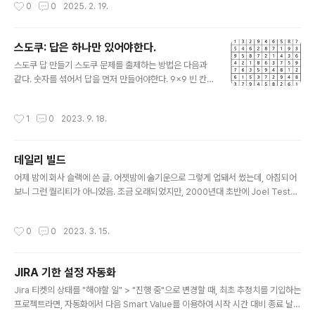
작성시간
0
0
2025. 2. 19.
아는 친구같아 보였다.나는 얼른 달려갔고, 악수를 하면서 매우 아는척을 했다. 상황
이 이상하게 돌아가자 어리둥절한 예의 그 눈으로 나를 바라보는 얼굴, "나야 정수
야!" / "누구시죠? 내 이름은 어떻게 알아요?" / "우리 친구잖아 초등학교 아니 국민
스도쿠: 답은 하나만 있어야한다.
학교! 나야 최호진, 기억 못해?"사실 그 친구는 얼굴이 험해 보인다. 어릴적 집에 불이
글 내용
난 것이었는지, 전신에 화상 자국..
스도쿠 답 만들기 스도쿠 문제를 출제하는 방법은 다음과
같다. 숫자를 섞어서 답을 먼저 만들어야한다. 9x9 빈 칸
이 있는 판을 준비한다. 편의 상 왼쪽 위에서부터 오른쪽으
로 그리고 그 다음 줄로, 0번부터 80번이라는 숫자를 부여
작성시간
1
0
2023. 9. 18.
한다. 각 빈 칸에 1에서 9까지의 숫자 후보가 씌여 있는 카
드가 무작위로 섞여 쌓아 놓는다. 모든 칸은 다른 칸에 영향
을 주는 친구 칸들이 있는데, 일단 같은 3x3 속의 나머지
데일리 빌드
8개, 바깥으로 가로 6개, 세로 6개, 총 20개가 존재한다.
글 내용
판 전체의 상태 (선택한 숫자와 후보 카드 모음)를 그대로
어제 밤에 회사 슬랙에 쓴 글. 어젯밤에 술기운으로 그렇게 업돼서 썼는데, 아침되어
복사하여 저장할 수 있는 스택이 있다고 가정한다. 0번 칸
보니 그런 퀄리티가 아니었음. 조금 오래되었지만, 2000년대 초반에 Joel Test라
의 숫자를 맨 위에 놓인 카드의 숫자로 선택한다. 현재 모든
는 것이 소개된 적이 있었습니다.MS의 엑셀팀을 이끌던 사람이 나와서 컨설팅을 하
판의 상태를 그대로 스택에 저장한다. 0번 칸의 친구 칸들
면서 만든 테스트였고, 12개의 항목에 Yes/No로 체크하여 얼마나 좋은 팀인지 확
작성시간
0
0
2023. 3. 15.
..
인하는 그런 테스트였죠.2000년대 초반만해도 이 테스트를 9점이상 통과하는 팀은
우리나라에도 그렇게 많지 않았습니다.지금은 많은 팀들이 대부분을 합니다. 몇가지
테스트를 인용해 봅시다. 한 번에 빌드를 만들어 낼 수 있는가? 데일리빌드가 있나?
JIRA 기한 설정 자동화
버그 추적시스템이 있나? 새 코드 작성 전에 버그 수정하나? 무작위 사용성 테스트하
글 내용
나? 매일 빌드를 하며, 해당 결과를 누구나 테..
Jira 티켓의 상태를 "해야할 일" > "진행 중"으로 변경할 때, 최초 추정치를 기입하는
프로젝트라면, 자동화에서 다음 Smart Value를 이용하여 시작 시간 대비 종료 날짜