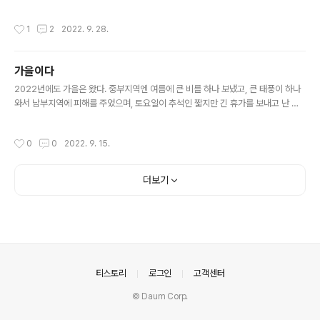
를 자동으로 기입하는 예 {{issue.Start date.toDateTimeAtCurrentTime.plu
sBusinessDays(issue.timeestimate.divide(25200)).jiraDate}} 너무나 고
작성시간
1
2
2022. 9. 28.
생해서 알아 낸 값이라 일단 적어 둠 하루를 7시간으로 계산 함 3600 * 7 = 2520
0
가을이다
글 내용
2022년에도 가을은 왔다. 중부지역엔 여름에 큰 비를 하나 보냈고, 큰 태풍이 하나
와서 남부지역에 피해를 주었으며, 토요일이 추석인 짧지만 긴 휴가를 보내고 난 다
음 주인 지금, 가을이 왔다. 아직 반팔을 입어야할 정도로 더위가 완전히 가시진 않았
으며, 며칠 안되는 청명한 날을 지나가고 있는 중이다. 아침부터 가을 얘기를 쓰고 싶
작성시간
0
0
2022. 9. 15.
었지만, 더 쓰다가는 하루 종일 멜랑콜리해질 것 같다. 오늘 일기 끝.
더보기
의안내
티스토리
로그인
고객센터
© Daum Corp.