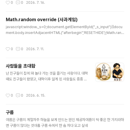
작성시간
0
0
2026. 7. 16.
각의 속도이다.AI로 살아가는 세상이 열렸고, 잘 적응하는 사람들을 보면 모두 각자
의 방식으로 적응한다. 그리고 어찌어찌 했노라고 말을 하지만, 그것은 그 사람의 세
상에서만 작동한다. 그 사람의 일하는 방식이 내가 일하는 방식과 비슷할 때만 효과
Math.random override (사과게임)
가 있는 것이다.
글 내용
javascript:window._s=0;document.getElementById("_s_input")||docu
ment.body.insertAdjacentHTML("afterbegin",'RESETHIDE');Math.rand
om=function(){_s|=0;_s=(_s+0x6D2B79F5)|0;let t=Math.imul(_s^(_s>
>>15),1|_s);t=(t+Math.imul(t^(t>>>7),61|t))^t;return((t^(t>>>14))>>>0)/
작성시간
0
0
2026. 7. 11.
4294967296;};사과 게임을 많이하다가, 지나간 게임이 아쉬워서 만들었다. 이러
저러한 노력끝에 북마클릿으로 등록해 사용하면 좋을 것 같아서 압축적으로 표현해
봄.javascript:window._s = 0;document.getElem..
사람들을 초대함
글 내용
난 친구들이 집에 와 놀다 가는 것을 즐기는 사람이다. 대학
때도 친구들이 왔었고, 대학이후 알게 된 사람들도 종종 집
에 초대하는 편이었다. 그러다 결혼 후 집은 부부 혹은 가족
공용 공간이 되면서 그런 용도로 사용될 수가 없었다.그러
작성시간
0
0
2026. 6. 15.
다 최근 1년간 집들이 겸 누군가를 초대하는 일이 늘게 되
었다. 와잎의 변화에 감사드린다. 와잎의 그런 변화는 아마
도 애들이 다 컸고, 수년간의 운동이 뒷받침되어 체력이 되
구름
며, 결정적으로 나이가 들어 세상에 대한 수용의 폭이 늘면
글 내용
서 행동의 반경이 확장되지 않았을까 한다.그동안 나의 지
여름은 구름의 계절자주 하늘을 보게 만드는 원인 제공자여름이 딱 좋은 한 가지라하
인들만 초대했다가, 지난 토요일은 와잎의 직장 동료들을
면 구름이 많다는 것아홉 구름 속에서 한 숨 자다 오고 싶네