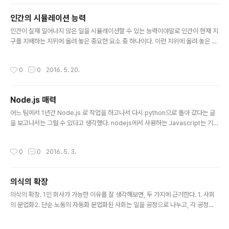
나 하는 문제겠지.
인간의 시뮬레이션 능력
글 내용
인간이 실재 일어나지 않은 일을 시뮬레이션할 수 있는 능력이야말로 인간이 현재 지
구를 지배하는 지위에 올려 놓은 중요한 요소 중 하나이다. 이런 지위에 올려 놓은 역
할로서 시뮬레이션은 크게 두 가지인데, 하나는 위험을 그려보는 일이고, 다른 하나
는 현실에 만족하지 못하도록 계속 몰아가는 역할이다. 지금 먹고 있는 이 음식을 다
작성시간
0
0
2016. 5. 20.
음에 먹을 수 있을까. 그렇지 못할 것 같다면 그것은 위험한 요소다.아무 위험이 없는
상황에서도, 신의 위치에 올라가지 못한 이상 현실에 만족할 수 없다.그 상황을 극복
하기 위한 역할이 시뮬레이션으로 시작한다.
Node.js 매력
글 내용
어느 팀에서 1년간 Node.js 로 작업을 하고나서 다시 python으로 돌아 갔다는 글
을 보고나서는 그럴 수 있다고 생각했다. nodejs에서 사용하는 Javascript는 기존
의 Javascript와 설계 방식이 다르다. 모든 곳에서 비동기적인 상황을 고려해야한
다. 정확히는 I/O가 일어나는 함수의 경우에서 비동기적인 처리를 고려해야한다. No
작성시간
0
0
2016. 5. 3.
dejs는 구글의 자바스크립트 엔진인 V8이 JIT 컴파일러를 도입하면서 괜찮은 성능
을 제공하였기 때문에 가능한 프레임웍이었다. 그리고, 최대한 동기적인 작업을 설계
에서 배제시켰고, 그에 따라 nodejs 생태계는 비동기 철학에 맞춰 확장이 되었다.
의식의 확장
처음 nodejs가 나왔을 때 비동기적인 설계를 편하게 구현할 수 있는 자바스크립트
글 내용
의 문법적 기능으로는 clos..
의식의 확장. 1인 회사가 가능한 이유를 잘 생각해보면, 두 가지에 근거한다. 1. 사회
의 분업화2. 단순 노동의 자동화 분업화된 사회는 일을 공정으로 나누고, 각 공정에
전문가 혹은 숙련공을 만들어냈기 때문이다. 하나의 조직에서 분업화가 이루어진 이
후에는 아웃소싱이라는 방법을 통해 외부에서 전문적인 기능을 제공하는 방향으로