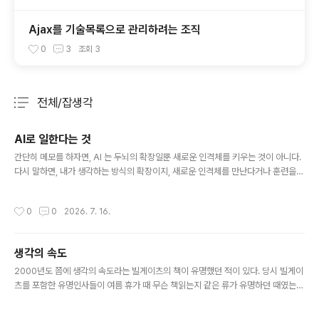
Ajax를 기술목록으로 관리하려는 조직
0
3
조회
3
전체/잡생각
분류 전체보기
주요 글 목록
AI로 일한다는 것
글 내용
간단히 메모를 하자면, AI 는 두뇌의 확장일뿐 새로운 인격체를 키우는 것이 아니다.
다시 말하면, 내가 생각하는 방식의 확장이지, 새로운 인격체를 만난다거나 훈련을
시키는 것이 아니다. 또 다른 말로 한다면, 내가 생각하는 것 만큼만 나에게 답을 주
고, 내 문제를 해결해 준다.결국 병목은 각자의 생각의 크기이고, 생각의 방향이며, 생
작성시간
0
0
2026. 7. 16.
각의 속도이다.AI로 살아가는 세상이 열렸고, 잘 적응하는 사람들을 보면 모두 각자
의 방식으로 적응한다. 그리고 어찌어찌 했노라고 말을 하지만, 그것은 그 사람의 세
상에서만 작동한다. 그 사람의 일하는 방식이 내가 일하는 방식과 비슷할 때만 효과
생각의 속도
가 있는 것이다.
글 내용
2000년도 쯤에 생각의 속도라는 빌게이츠의 책이 유명했던 적이 있다. 당시 빌게이
츠를 포함한 유명인사들이 여름 휴가 때 무슨 책읽는지 같은 류가 유명하던 때였는
데, 그런 사람이 또한 당시 초유명인이 책을 직접 썼다니 얼마나 인구에 회자되지 않
았겠는가.사실 사 놓고 제대로 읽었는지 내용은 기억이 안났지만, 그 제목만큼은 값