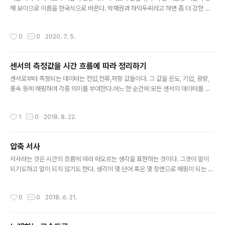
해 보이므로 이름을 한국식으로 바꾼다. 박재권과 하익두씨라고 하면 좀 더 강한 것
같기도 하고...
작성시간
0
0
2020. 7. 5.
센서의 측정값을 시간 흐름에 따라 정리하기
글 내용
센서로부터 측정되는 데이터는 전압,전류,저항 값들이다. 그 값을 온도, 기압, 광량,
풍속 등에 매핑하여 각종 의미를 부여한다.어느 한 순간에 모든 센서의 데이터를 측
정한다고 해보자. 이것을 하나의 프레임이라 정한다면 하나의 프레임은 동일 시간대
의 모든 센서의 값의 모음이다.만약 프레임을 벡터로 나타낸다면, (현재 시각, 온도,
작성시간
1
0
2018. 8. 22.
습도, GPS 위도, GPS 경도, 빛의 세기, 지구 자기) 이런 식으로 하나의 벡터는 하나
의 시간에 표현할 수 있는 모든 데이터의 집합으로 나타낼 수 있다.또한 만약 1초에 1
00번의 측정이 일어난다면 저 벡터가 1초에 100개가 생성된다고 할 수 있겠다. 조
압축 서사
금 더 나아가서 각 센서 마다 측정되는 주기가 다르다면 어떤 데이터는 비어 있을 수
글 내용
있는데 이것은 연속량이라고 가정했을 ..
서사라는 것은 시간의 흐름에 따라 떠오르는 생각을 표현하는 것이다. 그것이 말이
되기도하고 말이 되지 않기도 한다. 생각이 몇 단어 혹은 몇 장면으로 매핑이 되는 순
간 정보 손실은 일어 날 수 밖에 없다. 그럼에도 불구하고 두 개의 지점에서 (뇌 혹은
데이터 저장소) 같은 '것'을 공유하기 위해서는 어떤 식으로든 서사적으로 표현된다.
작성시간
0
0
2018. 6. 21.
손실을 최소화하는 방향으로 서로가 합의하게 되면서 시간을 단축할 수 있고, 시간
효율성을 높일 수 있다.무작위 시도와 효율적인 것의 취사 선택의 누적은 자연의 진
화에서 일어 났듯이, 매 일상에서 반복되는 것이며, 모든 독립 개체간에 발생하는 것