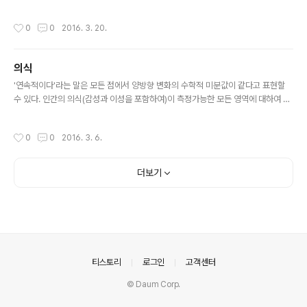
을 잘 모르기에 바둑 소식을 따라가지도 않을뿐더러, 그의 경기를 찾아 보는 것도 하
지 않는다. 하지만, 이번 경기만큼은 이세돌이아니었어도 봤을 것은, 인공지능이 전
작성시간
0
0
2016. 3. 20.
개하는 수에 대한 평가를 듣고 싶어서였다. 그리고, 몬테카를로 기법에서 어떤 발전
을 이뤄서 만들었을까를 고민하고 싶어서였다. 완전 계산 불가능성의 영역에서 최대
한 휴리스틱한 판단을 내리는 것. 게임의 규칙은 행동의 바운더리를 규정한다. 바운
의식
더리가 없는 게임에 대한 혹은 바운더리가 확장되는 게임에 대한 판단에서 과연 인간
글 내용
이 정한 규칙외에 최적의 결정을 내리는 것은 어떻게 가능할까를 고민해..
'연속적이다'라는 말은 모든 점에서 양방향 변화의 수학적 미분값이 같다고 표현할
수 있다. 인간의 의식(감성과 이성을 포함하여)이 측정가능한 모든 영역에 대하여 1
계 미분에 대하여 연속성을 갖는다면 그 주위 의식과 조화(?)로운 생활(?)을 유지할
수 있다.어떤 의식들이 조화로운 생활을 유지하고 있다면, 측정가능한 모든 영역에
작성시간
0
0
2016. 3. 6.
대하여 도함수의 각 점의 극한값에 대한 함수값이 같다. 내가 어제의 나와 같은 존재
라면, 내가 생활하는 영역에서 주위와의 관계에 대해 특이점이 존재하지 않고 모든
점에서 양방향 미분값을 일치시키면된다. 조니뎁이 연기한 트랜센던스에서 의식이
더보기
컴퓨터 안으로 옮겨질 때를 그렇게 해석할 수 있다. 영화의 그런 모티브는 참 좋으나,
양자컴퓨팅까지도 봐줄만하지만, 나노 공학이나 바이러스가 나..
의안내
티스토리
로그인
고객센터
© Daum Corp.