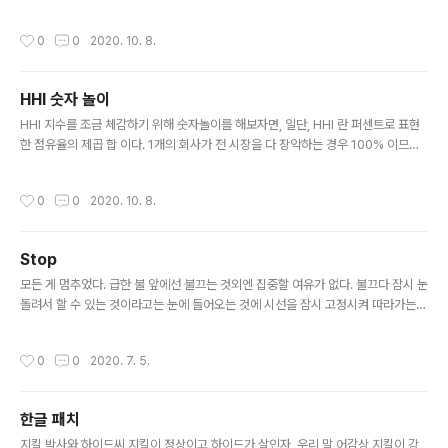
의 숫자를 맨 위에 놓인 카드의 숫자로 선택한다. 현재 모든
상된다, 즉 취향이 반대라는 얘기인데, 점수 메긴 숫자로 보
판의 상태를 그대로 스택에 저장한다. 0번 칸의 친구 칸들
면 취향이 반대 같아 보이진 않는다. 내가 평가안한 것(빈
작성시간
0
0
2020. 10. 8.
..
칸)에 대해서는 CORREL 함수가 제외하고 계산하는 것은
분명하다. 그리고 내가 평가한 것이 6개 이므로 자유도 5
로 계산했을 때 수작업으로 계산해도 같은 값이 나온다.(당
HHI 숫자 놀이
연하지 컴퓨터인데) 뭔가, 상관계수로 취향을 분석하는 것
글 내용
은 저렇게만하면 안될것 같다. 당연하지..모두 식당평가를
HHI 지수를 조금 체감하기 위해 숫자놀이를 해보자면, 일단, HHI 란 퍼센트로 표현
같은 4점, 3.9점을 주었고 나머지 둘이 달랐으니, 이 들을
한 점유율의 제곱 합 이다. 1개의 회사가 전 시장을 다 장악하는 경우 100% 이므로,
관통하는그래프가 예상 밖이 되는데.. 아.. 이런 멍청한.
제곱합은 그저 100의 제곱인 100000 이다. 이값이 HHI의 최대값을 나타낸다. 2개
의 회사가 시장을 반씩 양분하고 있는경우 50%의 제곱합이므로 2500 * 2 = 500
작성시간
0
0
2020. 10. 8.
0 5개의 회사가 시장을 5등분하고 있는 경우 20%의 제곱합이므로 400 * 5 = 20
00 10개의 회사가 시장을 10등분하고 있는 경우 10%의 제곱합이므로 100 * 10
= 1000 어떤 산업이 1000~2000 정도의 HHI 지수를 가지고 있다는 것의 예는 이
Stop
렇다. 어떤 회사의 최대 점유율이 20% 인 산업군을 하나 만든다면, 20%, 20%, 2..
글 내용
모든 게 멈추었다. 급한 불 앞에선 불끄는 것외엔 집중할 여유가 없다. 불끄다 잠시 눈
돌려서 할 수 있는 것이라고는 눈에 들어오는 것에 시선을 잠시 고정시켜 따라가는
것일 뿐. 문득문득 나이듦이 머리를 들고, 잃어버린듯한 기회에 대한 아쉬움도 머리
를 들고, 할 수 있을 것 같은 자신감은 외면을 한다.
작성시간
0
0
2020. 7. 5.
한글 패치
글 내용
지킬 박사와 하이드씨 지킬이 정상이고 하이드가 살인자, 우리 말 어감상 지킬이 강