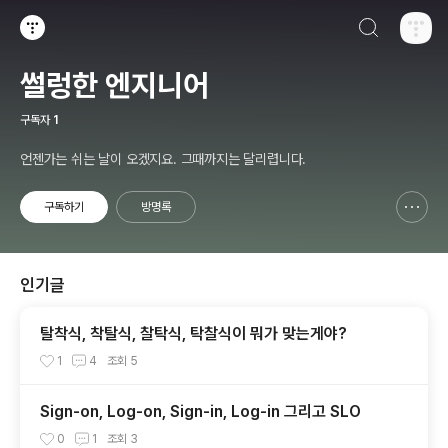
검색하기
티스토리
썰렁한 엔지니어
구독자
1
언젠가는 쉬는 날이 오겠지요. 그때까지는 달리렵니다.
구독하기
방명록
신고하기 레이어
열기
인기글
탈착식, 착탈식, 찰탁식, 탁찰식이 뭐가 맞는게야?
1
4
조회
5
Sign-on, Log-on, Sign-in, Log-in 그리고 SLO
0
1
조회
3