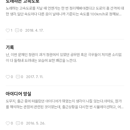
노래하는 고속도로
이다.인간이 꿈을 꾼다는 것은 일종의 무작위적인 시도의 결과이다. 그나마 근사하게
글 내용
전달의 효율이 높은 방향에서의 전개를 선택했기 때문..
노래하는 고속도로를 지날 때 언젠가는 한 번 정리해봐야겠다고 도로의 홈 간격에 대
한 생각.일단 속도마다 다른 음이 날테니까 기준되는 속도를 100km/h로 정해보자.1
00km/h는 초속으로 100*1000m/3600sec 이므로 1000/36 m/s = 27.777
7 m/s 100km/h = 27.7777 m/s시속 100km를 달리면 1초에 28m를 간다. 기
작성시간
1
0
2018. 4. 17.
준음 '라'는 진동수가 440Hz라는 것은 그냥 알고 있다. 즉, 1초에 440번 두드리면
'라' 소리가 난다.옥타브가 하나 올라가면 진동수가 배가 된다. 즉 한 옥타브 높은
'라'는 880Hz다.한 옥타브는 12개의 반음이 있다. 평균율 음계에서의 음의 증가는
기록
주파수를 log를 취했을 때 일정한 간격으로 증가하는 것을 알고 있다.즉, 880Hz ..
글 내용
난, 이번 문재인 정권이 과거 정권에서 있었던 공무원 혹은 극우들이 저지른 소리없
이 다 들춰내 도려내는 모습에 묘한 쾌감을 느낀다.
작성시간
0
0
2017. 7. 11.
아이디어 망실
글 내용
도무지, 출근 중에 떠올랐던 아이디어가 뭐였는지 생각이 나질 않는다.아마도, 뭔가
를 해석하는 관점에 관련된 것이었는데, 출근상황을 다시한 번 시뮬레이션하고, 어느
지점을 지날 때 쯤이었는지 어렴풋하게 기억만 나지 그 상황에서 무슨 생각을 했는지
기억이 나질 않는다. 나는 원래 기억을 못하거나, 기억하기 위한 여러 연결고리를 미
작성시간
0
0
2016. 5. 26.
쳐 만들지 못한채 잊었거나, 기억할 량이 많을 정도로 버라이어티한 주제를 떠올렸거