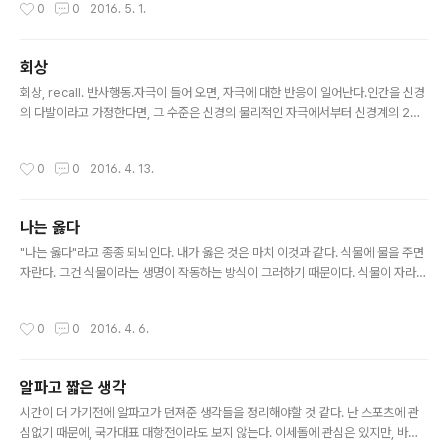
작성시간
0
0
2016. 5. 1.
진화하였다. 1인 회사의 필수 요소는 하나의 회사를 지원하기 위한 외부 회사가 존재
하기 때문이다.기계에 의한 단순노동의 자동화는 한 사람이 처리해야하는 일을 필수
적인 부분에 집중할 수 있게 했다. 자동화의 최전방에 있는 온라인서비스가 있기 때
회상
문에 가능해졌다. 이런 사회적인 현상은 비가역적이다. 웬만해서는 다시 원래의 불편
글 내용
한 사회로 돌아가지 않을 것이다. 1인회사를 만든다는 것은 내 ..
회상, recall. 반사행동.자극이 들어 오면, 자극에 대한 반응이 일어난다.인간을 신경
의 다발이라고 가정한다면, 그 수준은 신경의 물리적인 자극에서부터 신경계의 2차,
3차 층위에 해당하는 추상적인 층위까지 모두 회상이라는 반응이 일어난다.여기에
는 측정되지 않은 무작위성(randomness)가 자극과 섞이면서 비슷하지만 조금씩
작성시간
0
0
2016. 4. 13.
다른 결과를 만들어낸다.그 결과는 다시 신경계의 연결 강도(weight)를 조절하거나,
혹은 기억이라는 과정으로 다음 회상의 재료가 된다. 그 신경다발 구조체가 얼마나
복잡해야 인간다운 수준이 될까?혹은 어느 수준이 되어야 인간과 무리없는 상호작용
나는 옳다
을 할 수 있을까?혹은 인간이 집중한다면 어느정도 상호작용은 할 수 있는 수준은 이
글 내용
뤄낼 최소 값은 존재할까? 염두에서 떠나지 않는다.
"나는 옳다"라고 종종 되뇌인다. 내가 옳은 것은 마치 이것과 같다. 식물에 물을 주면
자란다. 그건 식물이라는 생명이 작동하는 방식이 그러하기 때문이다. 식물이 자라는
방식은 옳고 그름의 문제가 아니라 그냥 그 자체로 옳은 것이다. 미묘한 뉘앙스라 생
각되기는 하지만, 나는 다른 적절한 표현을 찾지 못했다. 아니, 옳다라고 표현하는 것
작성시간
0
0
2016. 4. 6.
이 그리 나쁜 표현이 아니며, 내가 느끼는 느낌을 잘 표현한다고 생각한다. 내가 옳다
는 것을 전제하지 않으면, 지금의 나를 살아갈 수가 없다. 중요한 것은 "지금" 이 시점
에서의 내가 사는 방식이 그러하다는 것이다. 지금 내가 옳지 않으면, 그릇작동한다
알파고 짧은 생각
면, 그것은 내 존재의 작동방식이 부정되는 것이며, 그것은 이미 내가 아니다. 옳다는
글 내용
전제, 제대로 작동하고 있다는 전제하에..
시간이 더 가기전에 알파고가 던져준 생각들을 정리해야할 것 같다. 난 스포츠에 관
심없기 때문에, 국가대표 대항전이라도 보지 않는다. 이세돌에 관심은 있지만, 바둑