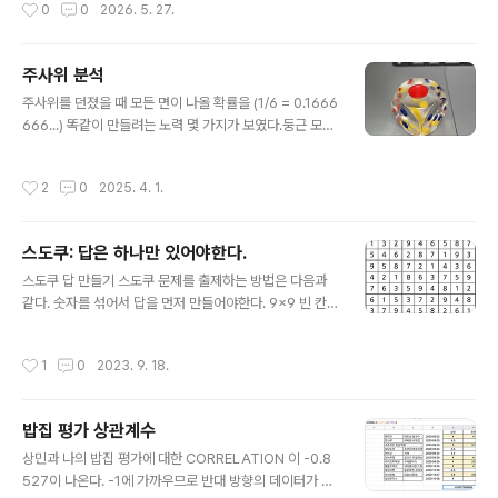
작성시간
0
0
2026. 5. 27.
을 톡톡히 한다고 볼 수 있었고, 그 책 이후로 생각과 속도를 합한 조어는 모두 그에게
크레딧이 돌아갔다.요새 다시 생각하게 되어 요약한 책 내용을 보니, 일단 제목부터
"Business @ the Speed of Thought"인데, 회사 경영을 종이나 회의 과정을
주사위 분석
통해 판단하지 말고, 모든 것을 데이터화해서 수치로 볼 수 있고, 바로 경영 결정을 내
글 내용
릴 수 있도록 회사 시스템을 바꿔야..
주사위를 던졌을 때 모든 면이 나올 확률을 (1/6 = 0.1666
666...) 똑같이 만들려는 노력 몇 가지가 보였다.둥근 모서
리주사위를 던졌을 때 많이 구를수록 초기 조건으로부터
영향을 덜 받을 수 있다.투명주사위가 불투명하면, 점 밑에
작성시간
2
0
2025. 4. 1.
구멍을 뚫고 못을 박아 한쪽을 무겁게 만들 수 있다. 내부가
적어도 투명하다면 그런 의심에서 벗어날 수 있다. 투명하
되 무게를 다르게 하려면 굴절율이 같지만 밀도가 다른 물
스도쿠: 답은 하나만 있어야한다.
질로 채워야 할 것이다.큰 점점을 찍기 위해 표면을 파내고
글 내용
잉크를 넣는다면, 무게가 달라질 수 있다. 따라서 점 수에
스도쿠 답 만들기 스도쿠 문제를 출제하는 방법은 다음과
따라 무게가 달라지는 것을 최소화하려면, 1번 점은 크게,
같다. 숫자를 섞어서 답을 먼저 만들어야한다. 9x9 빈 칸
2번 점은 중간 정도로 파내어 만든다.1 번: 13mm 점 하
이 있는 판을 준비한다. 편의 상 왼쪽 위에서부터 오른쪽으
나 2 번: 6mm 점 둘3~6 번: 5mm 점
로 그리고 그 다음 줄로, 0번부터 80번이라는 숫자를 부여
작성시간
1
0
2023. 9. 18.
한다. 각 빈 칸에 1에서 9까지의 숫자 후보가 씌여 있는 카
드가 무작위로 섞여 쌓아 놓는다. 모든 칸은 다른 칸에 영향
을 주는 친구 칸들이 있는데, 일단 같은 3x3 속의 나머지
밥집 평가 상관계수
8개, 바깥으로 가로 6개, 세로 6개, 총 20개가 존재한다.
글 내용
판 전체의 상태 (선택한 숫자와 후보 카드 모음)를 그대로
상민과 나의 밥집 평가에 대한 CORRELATION 이 -0.8
복사하여 저장할 수 있는 스택이 있다고 가정한다. 0번 칸
527이 나온다. -1에 가까우므로 반대 방향의 데이터가 예