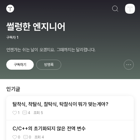
검색하기
티스토리
썰렁한 엔지니어
구독자
1
언젠가는 쉬는 날이 오겠지요. 그때까지는 달리렵니다.
구독하기
방명록
신고하기 레이어
열기
인기글
탈착식, 착탈식, 찰탁식, 탁찰식이 뭐가 맞는게야?
1
4
조회
5
C/C++의 초기화되지 않은 전역 변수
0
0
조회
4