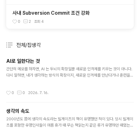
사내 Subversion Commit 조건 강화
0
2
조회
4
전체/잡생각
분류 전체보기
주요 글 목록
AI로 일한다는 것
글 내용
간단히 메모를 하자면, AI 는 두뇌의 확장일뿐 새로운 인격체를 키우는 것이 아니다.
다시 말하면, 내가 생각하는 방식의 확장이지, 새로운 인격체를 만난다거나 훈련을
시키는 것이 아니다. 또 다른 말로 한다면, 내가 생각하는 것 만큼만 나에게 답을 주
고, 내 문제를 해결해 준다.결국 병목은 각자의 생각의 크기이고, 생각의 방향이며, 생
작성시간
0
0
2026. 7. 16.
각의 속도이다.AI로 살아가는 세상이 열렸고, 잘 적응하는 사람들을 보면 모두 각자
의 방식으로 적응한다. 그리고 어찌어찌 했노라고 말을 하지만, 그것은 그 사람의 세
상에서만 작동한다. 그 사람의 일하는 방식이 내가 일하는 방식과 비슷할 때만 효과
생각의 속도
가 있는 것이다.
글 내용
2000년도 쯤에 생각의 속도라는 빌게이츠의 책이 유명했던 적이 있다. 당시 빌게이
츠를 포함한 유명인사들이 여름 휴가 때 무슨 책읽는지 같은 류가 유명하던 때였는
데, 그런 사람이 또한 당시 초유명인이 책을 직접 썼다니 얼마나 인구에 회자되지 않
았겠는가.사실 사 놓고 제대로 읽었는지 내용은 기억이 안났지만, 그 제목만큼은 값