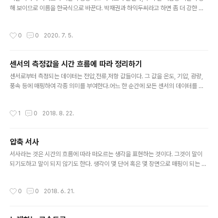
해 보이므로 이름을 한국식으로 바꾼다. 박재권과 하익두씨라고 하면 좀 더 강한 것
같기도 하고...
작성시간
0
0
2020. 7. 5.
센서의 측정값을 시간 흐름에 따라 정리하기
글 내용
센서로부터 측정되는 데이터는 전압,전류,저항 값들이다. 그 값을 온도, 기압, 광량,
풍속 등에 매핑하여 각종 의미를 부여한다.어느 한 순간에 모든 센서의 데이터를 측
정한다고 해보자. 이것을 하나의 프레임이라 정한다면 하나의 프레임은 동일 시간대
의 모든 센서의 값의 모음이다.만약 프레임을 벡터로 나타낸다면, (현재 시각, 온도,
작성시간
1
0
2018. 8. 22.
습도, GPS 위도, GPS 경도, 빛의 세기, 지구 자기) 이런 식으로 하나의 벡터는 하나
의 시간에 표현할 수 있는 모든 데이터의 집합으로 나타낼 수 있다.또한 만약 1초에 1
00번의 측정이 일어난다면 저 벡터가 1초에 100개가 생성된다고 할 수 있겠다. 조
압축 서사
금 더 나아가서 각 센서 마다 측정되는 주기가 다르다면 어떤 데이터는 비어 있을 수
글 내용
있는데 이것은 연속량이라고 가정했을 ..
서사라는 것은 시간의 흐름에 따라 떠오르는 생각을 표현하는 것이다. 그것이 말이
되기도하고 말이 되지 않기도 한다. 생각이 몇 단어 혹은 몇 장면으로 매핑이 되는 순
간 정보 손실은 일어 날 수 밖에 없다. 그럼에도 불구하고 두 개의 지점에서 (뇌 혹은
데이터 저장소) 같은 '것'을 공유하기 위해서는 어떤 식으로든 서사적으로 표현된다.
작성시간
0
0
2018. 6. 21.
손실을 최소화하는 방향으로 서로가 합의하게 되면서 시간을 단축할 수 있고, 시간
효율성을 높일 수 있다.무작위 시도와 효율적인 것의 취사 선택의 누적은 자연의 진
화에서 일어 났듯이, 매 일상에서 반복되는 것이며, 모든 독립 개체간에 발생하는 것