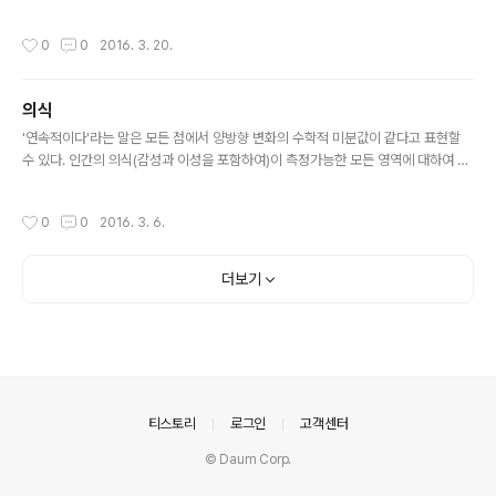
을 잘 모르기에 바둑 소식을 따라가지도 않을뿐더러, 그의 경기를 찾아 보는 것도 하
지 않는다. 하지만, 이번 경기만큼은 이세돌이아니었어도 봤을 것은, 인공지능이 전
작성시간
0
0
2016. 3. 20.
개하는 수에 대한 평가를 듣고 싶어서였다. 그리고, 몬테카를로 기법에서 어떤 발전
을 이뤄서 만들었을까를 고민하고 싶어서였다. 완전 계산 불가능성의 영역에서 최대
한 휴리스틱한 판단을 내리는 것. 게임의 규칙은 행동의 바운더리를 규정한다. 바운
의식
더리가 없는 게임에 대한 혹은 바운더리가 확장되는 게임에 대한 판단에서 과연 인간
글 내용
이 정한 규칙외에 최적의 결정을 내리는 것은 어떻게 가능할까를 고민해..
'연속적이다'라는 말은 모든 점에서 양방향 변화의 수학적 미분값이 같다고 표현할
수 있다. 인간의 의식(감성과 이성을 포함하여)이 측정가능한 모든 영역에 대하여 1
계 미분에 대하여 연속성을 갖는다면 그 주위 의식과 조화(?)로운 생활(?)을 유지할
수 있다.어떤 의식들이 조화로운 생활을 유지하고 있다면, 측정가능한 모든 영역에
작성시간
0
0
2016. 3. 6.
대하여 도함수의 각 점의 극한값에 대한 함수값이 같다. 내가 어제의 나와 같은 존재
라면, 내가 생활하는 영역에서 주위와의 관계에 대해 특이점이 존재하지 않고 모든
점에서 양방향 미분값을 일치시키면된다. 조니뎁이 연기한 트랜센던스에서 의식이
더보기
컴퓨터 안으로 옮겨질 때를 그렇게 해석할 수 있다. 영화의 그런 모티브는 참 좋으나,
양자컴퓨팅까지도 봐줄만하지만, 나노 공학이나 바이러스가 나..
의안내
티스토리
로그인
고객센터
© Daum Corp.