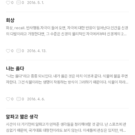
작성시간
0
0
2016. 5. 1.
진화하였다. 1인 회사의 필수 요소는 하나의 회사를 지원하기 위한 외부 회사가 존재
하기 때문이다.기계에 의한 단순노동의 자동화는 한 사람이 처리해야하는 일을 필수
적인 부분에 집중할 수 있게 했다. 자동화의 최전방에 있는 온라인서비스가 있기 때
회상
문에 가능해졌다. 이런 사회적인 현상은 비가역적이다. 웬만해서는 다시 원래의 불편
글 내용
한 사회로 돌아가지 않을 것이다. 1인회사를 만든다는 것은 내 ..
회상, recall. 반사행동.자극이 들어 오면, 자극에 대한 반응이 일어난다.인간을 신경
의 다발이라고 가정한다면, 그 수준은 신경의 물리적인 자극에서부터 신경계의 2차,
3차 층위에 해당하는 추상적인 층위까지 모두 회상이라는 반응이 일어난다.여기에
는 측정되지 않은 무작위성(randomness)가 자극과 섞이면서 비슷하지만 조금씩
작성시간
0
0
2016. 4. 13.
다른 결과를 만들어낸다.그 결과는 다시 신경계의 연결 강도(weight)를 조절하거나,
혹은 기억이라는 과정으로 다음 회상의 재료가 된다. 그 신경다발 구조체가 얼마나
복잡해야 인간다운 수준이 될까?혹은 어느 수준이 되어야 인간과 무리없는 상호작용
나는 옳다
을 할 수 있을까?혹은 인간이 집중한다면 어느정도 상호작용은 할 수 있는 수준은 이
글 내용
뤄낼 최소 값은 존재할까? 염두에서 떠나지 않는다.
"나는 옳다"라고 종종 되뇌인다. 내가 옳은 것은 마치 이것과 같다. 식물에 물을 주면
자란다. 그건 식물이라는 생명이 작동하는 방식이 그러하기 때문이다. 식물이 자라는
방식은 옳고 그름의 문제가 아니라 그냥 그 자체로 옳은 것이다. 미묘한 뉘앙스라 생
각되기는 하지만, 나는 다른 적절한 표현을 찾지 못했다. 아니, 옳다라고 표현하는 것
작성시간
0
0
2016. 4. 6.
이 그리 나쁜 표현이 아니며, 내가 느끼는 느낌을 잘 표현한다고 생각한다. 내가 옳다
는 것을 전제하지 않으면, 지금의 나를 살아갈 수가 없다. 중요한 것은 "지금" 이 시점
에서의 내가 사는 방식이 그러하다는 것이다. 지금 내가 옳지 않으면, 그릇작동한다
알파고 짧은 생각
면, 그것은 내 존재의 작동방식이 부정되는 것이며, 그것은 이미 내가 아니다. 옳다는
글 내용
전제, 제대로 작동하고 있다는 전제하에..
시간이 더 가기전에 알파고가 던져준 생각들을 정리해야할 것 같다. 난 스포츠에 관
심없기 때문에, 국가대표 대항전이라도 보지 않는다. 이세돌에 관심은 있지만, 바둑