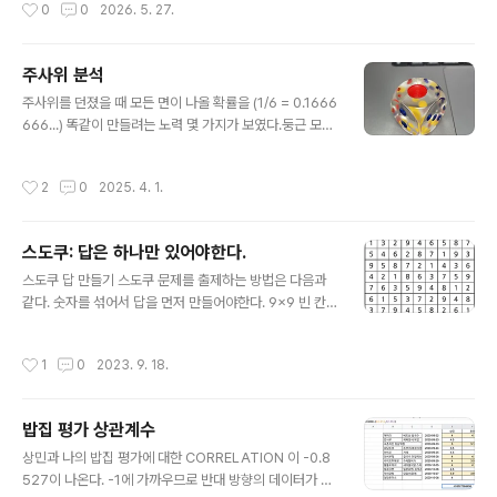
작성시간
0
0
2026. 5. 27.
을 톡톡히 한다고 볼 수 있었고, 그 책 이후로 생각과 속도를 합한 조어는 모두 그에게
크레딧이 돌아갔다.요새 다시 생각하게 되어 요약한 책 내용을 보니, 일단 제목부터
"Business @ the Speed of Thought"인데, 회사 경영을 종이나 회의 과정을
주사위 분석
통해 판단하지 말고, 모든 것을 데이터화해서 수치로 볼 수 있고, 바로 경영 결정을 내
글 내용
릴 수 있도록 회사 시스템을 바꿔야..
주사위를 던졌을 때 모든 면이 나올 확률을 (1/6 = 0.1666
666...) 똑같이 만들려는 노력 몇 가지가 보였다.둥근 모서
리주사위를 던졌을 때 많이 구를수록 초기 조건으로부터
영향을 덜 받을 수 있다.투명주사위가 불투명하면, 점 밑에
작성시간
2
0
2025. 4. 1.
구멍을 뚫고 못을 박아 한쪽을 무겁게 만들 수 있다. 내부가
적어도 투명하다면 그런 의심에서 벗어날 수 있다. 투명하
되 무게를 다르게 하려면 굴절율이 같지만 밀도가 다른 물
스도쿠: 답은 하나만 있어야한다.
질로 채워야 할 것이다.큰 점점을 찍기 위해 표면을 파내고
글 내용
잉크를 넣는다면, 무게가 달라질 수 있다. 따라서 점 수에
스도쿠 답 만들기 스도쿠 문제를 출제하는 방법은 다음과
따라 무게가 달라지는 것을 최소화하려면, 1번 점은 크게,
같다. 숫자를 섞어서 답을 먼저 만들어야한다. 9x9 빈 칸
2번 점은 중간 정도로 파내어 만든다.1 번: 13mm 점 하
이 있는 판을 준비한다. 편의 상 왼쪽 위에서부터 오른쪽으
나 2 번: 6mm 점 둘3~6 번: 5mm 점
로 그리고 그 다음 줄로, 0번부터 80번이라는 숫자를 부여
작성시간
1
0
2023. 9. 18.
한다. 각 빈 칸에 1에서 9까지의 숫자 후보가 씌여 있는 카
드가 무작위로 섞여 쌓아 놓는다. 모든 칸은 다른 칸에 영향
을 주는 친구 칸들이 있는데, 일단 같은 3x3 속의 나머지
밥집 평가 상관계수
8개, 바깥으로 가로 6개, 세로 6개, 총 20개가 존재한다.
글 내용
판 전체의 상태 (선택한 숫자와 후보 카드 모음)를 그대로
상민과 나의 밥집 평가에 대한 CORRELATION 이 -0.8
복사하여 저장할 수 있는 스택이 있다고 가정한다. 0번 칸
527이 나온다. -1에 가까우므로 반대 방향의 데이터가 예