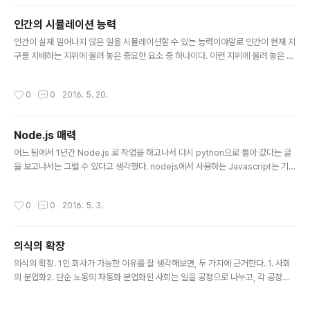
나 하는 문제겠지.
인간의 시뮬레이션 능력
글 내용
인간이 실재 일어나지 않은 일을 시뮬레이션할 수 있는 능력이야말로 인간이 현재 지
구를 지배하는 지위에 올려 놓은 중요한 요소 중 하나이다. 이런 지위에 올려 놓은 역
할로서 시뮬레이션은 크게 두 가지인데, 하나는 위험을 그려보는 일이고, 다른 하나
는 현실에 만족하지 못하도록 계속 몰아가는 역할이다. 지금 먹고 있는 이 음식을 다
작성시간
0
0
2016. 5. 20.
음에 먹을 수 있을까. 그렇지 못할 것 같다면 그것은 위험한 요소다.아무 위험이 없는
상황에서도, 신의 위치에 올라가지 못한 이상 현실에 만족할 수 없다.그 상황을 극복
하기 위한 역할이 시뮬레이션으로 시작한다.
Node.js 매력
글 내용
어느 팀에서 1년간 Node.js 로 작업을 하고나서 다시 python으로 돌아 갔다는 글
을 보고나서는 그럴 수 있다고 생각했다. nodejs에서 사용하는 Javascript는 기존
의 Javascript와 설계 방식이 다르다. 모든 곳에서 비동기적인 상황을 고려해야한
다. 정확히는 I/O가 일어나는 함수의 경우에서 비동기적인 처리를 고려해야한다. No
작성시간
0
0
2016. 5. 3.
dejs는 구글의 자바스크립트 엔진인 V8이 JIT 컴파일러를 도입하면서 괜찮은 성능
을 제공하였기 때문에 가능한 프레임웍이었다. 그리고, 최대한 동기적인 작업을 설계
에서 배제시켰고, 그에 따라 nodejs 생태계는 비동기 철학에 맞춰 확장이 되었다.
의식의 확장
처음 nodejs가 나왔을 때 비동기적인 설계를 편하게 구현할 수 있는 자바스크립트
글 내용
의 문법적 기능으로는 clos..
의식의 확장. 1인 회사가 가능한 이유를 잘 생각해보면, 두 가지에 근거한다. 1. 사회
의 분업화2. 단순 노동의 자동화 분업화된 사회는 일을 공정으로 나누고, 각 공정에
전문가 혹은 숙련공을 만들어냈기 때문이다. 하나의 조직에서 분업화가 이루어진 이
후에는 아웃소싱이라는 방법을 통해 외부에서 전문적인 기능을 제공하는 방향으로