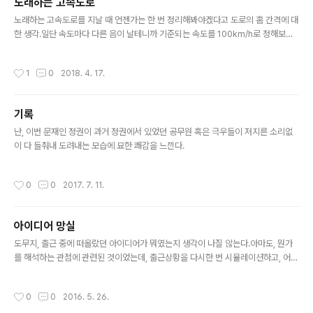
노래하는 고속도로
이다.인간이 꿈을 꾼다는 것은 일종의 무작위적인 시도의 결과이다. 그나마 근사하게
글 내용
전달의 효율이 높은 방향에서의 전개를 선택했기 때문..
노래하는 고속도로를 지날 때 언젠가는 한 번 정리해봐야겠다고 도로의 홈 간격에 대
한 생각.일단 속도마다 다른 음이 날테니까 기준되는 속도를 100km/h로 정해보자.1
00km/h는 초속으로 100*1000m/3600sec 이므로 1000/36 m/s = 27.777
7 m/s 100km/h = 27.7777 m/s시속 100km를 달리면 1초에 28m를 간다. 기
작성시간
1
0
2018. 4. 17.
준음 '라'는 진동수가 440Hz라는 것은 그냥 알고 있다. 즉, 1초에 440번 두드리면
'라' 소리가 난다.옥타브가 하나 올라가면 진동수가 배가 된다. 즉 한 옥타브 높은
'라'는 880Hz다.한 옥타브는 12개의 반음이 있다. 평균율 음계에서의 음의 증가는
기록
주파수를 log를 취했을 때 일정한 간격으로 증가하는 것을 알고 있다.즉, 880Hz ..
글 내용
난, 이번 문재인 정권이 과거 정권에서 있었던 공무원 혹은 극우들이 저지른 소리없
이 다 들춰내 도려내는 모습에 묘한 쾌감을 느낀다.
작성시간
0
0
2017. 7. 11.
아이디어 망실
글 내용
도무지, 출근 중에 떠올랐던 아이디어가 뭐였는지 생각이 나질 않는다.아마도, 뭔가
를 해석하는 관점에 관련된 것이었는데, 출근상황을 다시한 번 시뮬레이션하고, 어느
지점을 지날 때 쯤이었는지 어렴풋하게 기억만 나지 그 상황에서 무슨 생각을 했는지
기억이 나질 않는다. 나는 원래 기억을 못하거나, 기억하기 위한 여러 연결고리를 미
작성시간
0
0
2016. 5. 26.
쳐 만들지 못한채 잊었거나, 기억할 량이 많을 정도로 버라이어티한 주제를 떠올렸거