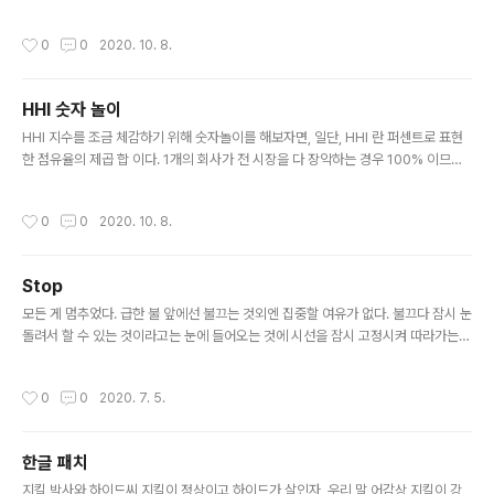
의 숫자를 맨 위에 놓인 카드의 숫자로 선택한다. 현재 모든
상된다, 즉 취향이 반대라는 얘기인데, 점수 메긴 숫자로 보
판의 상태를 그대로 스택에 저장한다. 0번 칸의 친구 칸들
면 취향이 반대 같아 보이진 않는다. 내가 평가안한 것(빈
작성시간
0
0
2020. 10. 8.
..
칸)에 대해서는 CORREL 함수가 제외하고 계산하는 것은
분명하다. 그리고 내가 평가한 것이 6개 이므로 자유도 5
로 계산했을 때 수작업으로 계산해도 같은 값이 나온다.(당
HHI 숫자 놀이
연하지 컴퓨터인데) 뭔가, 상관계수로 취향을 분석하는 것
글 내용
은 저렇게만하면 안될것 같다. 당연하지..모두 식당평가를
HHI 지수를 조금 체감하기 위해 숫자놀이를 해보자면, 일단, HHI 란 퍼센트로 표현
같은 4점, 3.9점을 주었고 나머지 둘이 달랐으니, 이 들을
한 점유율의 제곱 합 이다. 1개의 회사가 전 시장을 다 장악하는 경우 100% 이므로,
관통하는그래프가 예상 밖이 되는데.. 아.. 이런 멍청한.
제곱합은 그저 100의 제곱인 100000 이다. 이값이 HHI의 최대값을 나타낸다. 2개
의 회사가 시장을 반씩 양분하고 있는경우 50%의 제곱합이므로 2500 * 2 = 500
작성시간
0
0
2020. 10. 8.
0 5개의 회사가 시장을 5등분하고 있는 경우 20%의 제곱합이므로 400 * 5 = 20
00 10개의 회사가 시장을 10등분하고 있는 경우 10%의 제곱합이므로 100 * 10
= 1000 어떤 산업이 1000~2000 정도의 HHI 지수를 가지고 있다는 것의 예는 이
Stop
렇다. 어떤 회사의 최대 점유율이 20% 인 산업군을 하나 만든다면, 20%, 20%, 2..
글 내용
모든 게 멈추었다. 급한 불 앞에선 불끄는 것외엔 집중할 여유가 없다. 불끄다 잠시 눈
돌려서 할 수 있는 것이라고는 눈에 들어오는 것에 시선을 잠시 고정시켜 따라가는
것일 뿐. 문득문득 나이듦이 머리를 들고, 잃어버린듯한 기회에 대한 아쉬움도 머리
를 들고, 할 수 있을 것 같은 자신감은 외면을 한다.
작성시간
0
0
2020. 7. 5.
한글 패치
글 내용
지킬 박사와 하이드씨 지킬이 정상이고 하이드가 살인자, 우리 말 어감상 지킬이 강