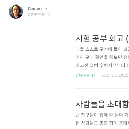
Coolen
썰렁한 엔지니어
시험 공부 회고 
나를 스스로 구석에 몰아 넣고
라인 구매 확인을 해보면 정
하고선 덜컥 수험서적부터 샀
됐다 싶을때마다 그만 뒀겠지
전체/사는 얘기
2026. 8. 1. 18:22
열리는 시험등록기간에 또 한
에는 3주 완성 짐도표와 4주
사람들을 초대
난 친구들이 집에 와 놀다 
된 사람들도 종종 집에 초대