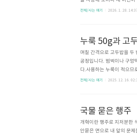
를 사용해 보려니 새 비번이
하고 카드를 등록하여 비밀 
전체/사는 얘기
2026. 1. 28. 14:3
었나 확인해 보기 위해, 쇼
위해 은행 앱으로 이체를 해보
누룩 50g과 
며칠 간격으로 고두밥을 두 
공정입니다. 범벅이나 구멍떡
다.사용하는 누룩이 적으므로
할 수 있습니다.준비물준비물
전체/사는 얘기
2025. 12. 16. 02:
[약 1만원 내외]3L, 5L 
룩 1kg (소율곡, 혹은 금정
스트 (옵션)쌀: 일반미, 찹쌀 
국물 묻은 행주
L 통:..
개혁이란 행주로 지저분한 
안묻은 면으로 내 앞의 문제