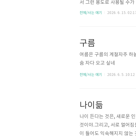
서 그런 용도로 사용될 수가
었다. 와잎의 변화에 감사드
전체/사는 얘기
2026. 6. 15. 02:1
받침되어 체력이 되며, 결정
장되지 않았을까 한다.그동안
대하게 되었다. 모두들 아이
구름
는 그분들. 와잎과는 일주일 
여름은 구름의 계절자주 하늘
숨 자다 오고 싶네
전체/사는 얘기
2026. 6. 5. 10:12
나이듦
나이 든다는 것은, 새로운 
것이야.그리고, 서로 멀어짐
이 들어도 익숙해지지 않는 