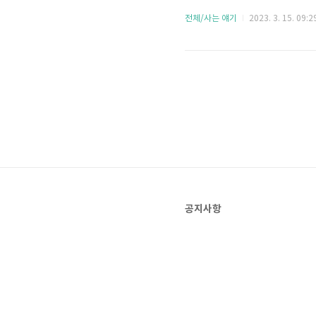
해도 이 테스트를 9점이상 
전체/사는 얘기
2023. 3. 15. 09:2
지 테스트를 인용해 봅시다.
전에 버그 수정하나? 무작위 
공지사항