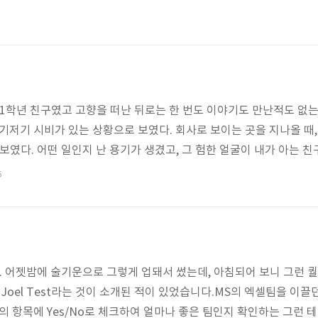
 1학년 친구였고 고향을 떠난 뒤로는 한 번도 이야기도 만난적도 없
 여기저기 시비가 있는 상황으로 보였다. 회사로 보이는 곳을 지나올 때
보였다. 어떤 일인지 난 용기가 생겼고, 그 험한 얼굴이 내가 아는 
 아는척을 했다. 상황이 이상하게 돌아가자 어리둥절한 예의 그 눈으로
5
 이름은 어떻게 알아요?" / "우리 친구잖아 초등학교 아니 국민학교! 나
. 어릴적 집에 불이 난 것이었는지, 전신에 화상 자국..
글. 어젯밤에 술기운으로 그렇게 업돼서 썼는데, 아침되어 보니 그런 
 Joel Test라는 것이 소개된 적이 있었습니다.MS의 엑셀팀을 이
의 항목에 Yes/No로 체크하여 얼마나 좋은 팀인지 확인하는 그런 