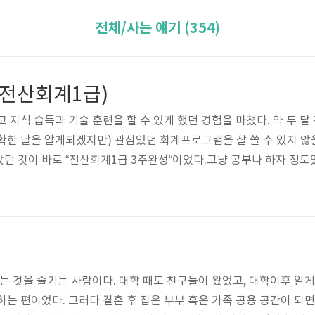
전체/사는 얘기 (354)
(전산회계1급)
 지식 습득과 기술 훈련을 할 수 있게 했던 경험을 마쳤다. 약 두 달
확한 날을 알게되겠지만) 관심있던 회계프로그램을 잘 쓸 수 있지 
던 것이 바로 “전산회계1급 3주완성“이었다.그냥 공부나 하자 정도
만, 책을 받고 며칠 떠 들춰 보다가 주위 몇몇에게는 말 한 것도 있
번 덜컥 응시료를 세무사협회에 바치며 말그대로 날 몰아 넣었다.한 
 완성 진도표가 있었다. 그래, 4주차 매일 체크하면 되겠다 생각하고 .
함
가는 것을 즐기는 사람이다. 대학 때도 친구들이 왔었고, 대학이후 알게
하는 편이었다. 그러다 결혼 후 집은 부부 혹은 가족 공용 공간이 되면