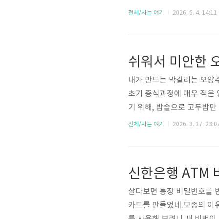
하지 않고 일상을 살아 내는
전체/사는 얘기
2026. 6. 4. 14:11
쉬워서 미안한 
내가 만드는 막걸리는 오양주
초기 증식과정에 매우 적은 
기 위해, 밥솥으로 고두밥만
찮아 밥솥으로 짓는 고두밥
전체/사는 얘기
2026. 3. 17. 23:0
이 주일 숙성하는 것으로 전
난 일주일에 한 번씩 술을 만
신한은행 ATM
살다보면 통장 비밀번호를 변
카드를 만들었네.모종의 이유