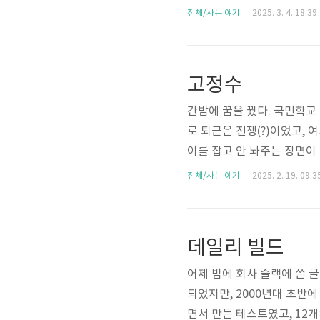
전체/사는 얘기
2025. 3. 4. 18:39
고정수
간밤에 꿈을 꿨다. 국민학교
로 퇴근은 전쟁(?)이었고,
이를 잡고 안 놔주는 장면이 
려갔고, 악수를 하면서 매우
전체/사는 얘기
2025. 2. 19. 09:3
정수야!" / "누구시죠? 내
그 친구는 얼굴이 험해 보인다
데일리 빌드
어제 밤에 회사 슬랙에 쓴 
되었지만, 2000년대 초반에
면서 만든 테스트였고, 12개