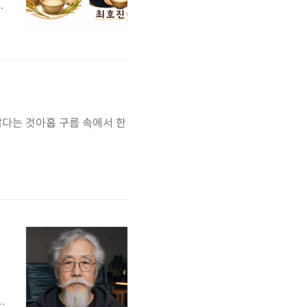
되
확
초
많다는 것아홉 구름 속에서 한
변