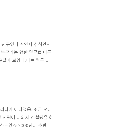
는 친구였다.설인지 추석인지
, 누군가는 험한 얼굴로 다른
친구같아 보였다.나는 얼른 달
 나를 바라보는 얼굴, "나야
야 최호진, 기억 못해?"사실
퀄리티가 아니었음. 조금 오래
끌던 사람이 나와서 컨설팅을 하
테스트였죠.2000년대 초반만