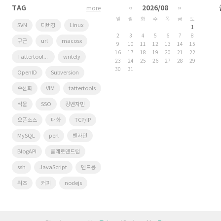
TAG
«
2026/08
»
more
일
월
화
수
목
금
토
SVN
디버깅
Linux
1
2
3
4
5
6
7
8
구근
url
macosx
9
10
11
12
13
14
15
16
17
18
19
20
21
22
Tattertools plugin
writely
23
24
25
26
27
28
29
30
31
OpenID
Subversion
수선화
VIM
tattertools
식물
SSO
킹벤자민
오픈소스
대화
TCP/IP
MySQL
perl
벤자민
BlogAPI
클레로덴드럼
ssh
JavaScript
덴드롱
퀴즈
커피
nodejs