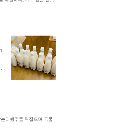
를 해결하려, 카드 앱을 설치
래가 되질 않네.변경이 안되
장의 비번은 어떤가 확인하기
 앱에 ..
긴
통
이
8
 닦는다행주를 뒤집으며 국물