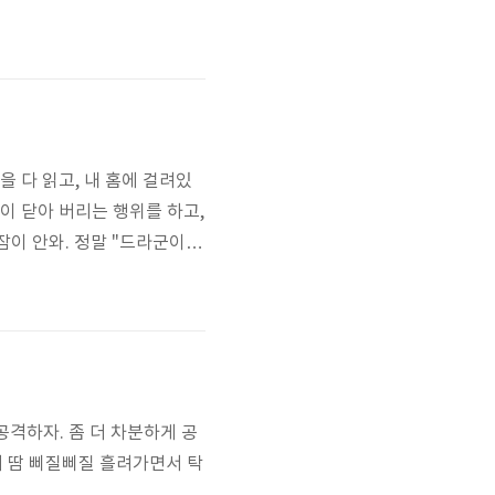
지 않고 나도 잘 모르는, 사
 생각하는 후원은, 어떤 방식
 다 읽고, 내 홈에 걸려있
이 닫아 버리는 행위를 하고,
 잠이 안와. 정말 "드라군이라
 공격하자. 좀 더 차분하게 공
이서 땀 삐질삐질 흘려가면서 탁