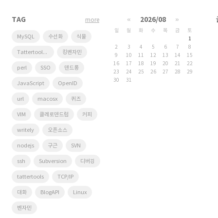
TAG
«
2026/08
»
more
일
월
화
수
목
금
토
MySQL
수선화
식물
1
2
3
4
5
6
7
8
Tattertools plugin
킹벤자민
9
10
11
12
13
14
15
16
17
18
19
20
21
22
perl
SSO
덴드롱
23
24
25
26
27
28
29
30
31
JavaScript
OpenID
url
macosx
퀴즈
VIM
클레로덴드럼
커피
writely
오픈소스
nodejs
구근
SVN
ssh
Subversion
디버깅
tattertools
TCP/IP
대화
BlogAPI
Linux
벤자민