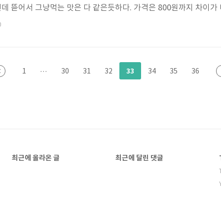
런데 뜯어서 그냥먹는 맛은 다 같은듯하다. 가격은 800원까지 차이가
 짠맛에 모니터앞에서 저녁식사하는 모습을 상상해보시라.. 특별히 
0
달쯤된것 같구만. 최초시작한 70kg에서 65kg을 목표로하고, 더 나
33
1
···
30
31
32
34
35
36
최근에 올라온 글
최근에 달린 댓글