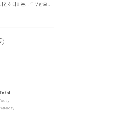
 나긴하다마는... 두부한모에
주말이나 회식아니면 항상 그
아가 60kg까지는 줄여야하지
Total
Today
Yesterday