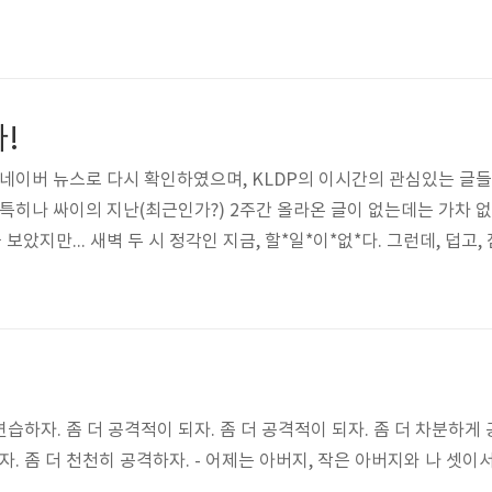
랐거나, 몇몇 후원하는 것을 핑계로 마음을 닫거나, 이미 충분히 생각하
하고 있기 때문에, 난 그 단체냐고 되물었지만 거기가 아니랜다. 내가
는 사람이 있어야 가능하다고 생각한다. 단지 그 단체가 무슨 ..
!
 네이버 뉴스로 다시 확인하였으며, KLDP의 이시간의 관심있는 글들을
 특히나 싸이의 지난(최근인가?) 2주간 올라온 글이 없는데는 가차 없
았지만... 새벽 두 시 정각인 지금, 할*일*이*없*다. 그런데, 덥고,
 연습하자. 좀 더 공격적이 되자. 좀 더 공격적이 되자. 좀 더 차분하게
자. 좀 더 천천히 공격하자. - 어제는 아버지, 작은 아버지와 나 셋