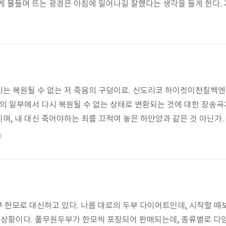
게 물들며 뜨는 광경은 아침에 일어나길 잘했다는 생각을 들게 한다. 
필연 일찍 자야한다는 부담을 주게마련인데, 요즘 같이 일이 많은 
락해야할 프로젝트가 오늘도 금요일이다. 월화수목금금금금금. 5일동
시는 복원될 수 없는 저 죽음의 구덩이로. 신도리코 하이컷이천칠백
몸의 일부에서 다시 복원될 수 없는 상태로 변환되는 것에 대한 장송곡
며, 내 대신 죽어야하는 죄를 끄적여 놓은 하얀양과 같은 것 아닌가.
어 덤프아닌가. 나에게는 아직 세단해야할 많은 종이들이 쌓여 있다.
3
부 한모로 대신하고 있다. 나름 대로의 두부 다이어트인데, 시작할 때
는 상황이다. 풀무원두부가 한모씩 포장되어 판매되는데, 종류별로 다양