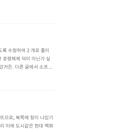
도록 수정하여 2 개로 줄이
한 경쟁체제 덕이 아닌가 싶
해놓았거든. 다른 글에서 소프트
것인지 아니면 내 성향이 그런
보다는 잘 길들일 수 있고 힘
 뜨므로, 북쪽에 창이 나있기
멀리 미래 도시같은 현대 백화