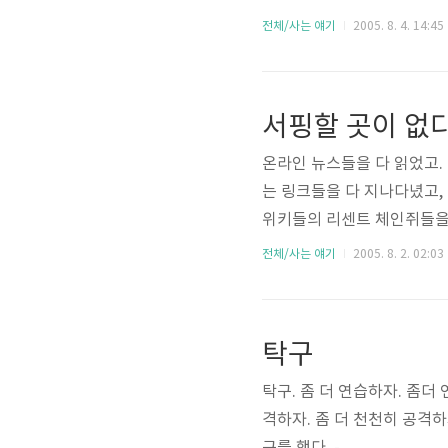
화를 모두 거절할 만큼 매말
전체/사는 얘기
2005. 8. 4. 14:45
실 연고가 없는 단체를 후원
으로든 그 단체를 내가 알게되
서핑할 곳이 없다
온라인 뉴스들을 다 읽었고.
는 링크들을 다 지나다녔고,
위키들의 리센트 체인쥐들을 보
도 출동"®시켜야할까?
전체/사는 얘기
2005. 8. 2. 02:03
탁구
탁구. 좀 더 연습하자. 좀더
격하자. 좀 더 천천히 공격하