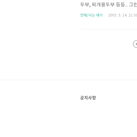
두부, 찌개용두부 등등.. 그
기름간장을 적당히 쳐서(?)
전체/사는 얘기
2005. 5. 14. 21:5
렇게 먹고 있다. 지금 한 한
않겠나.. :)
공지사항