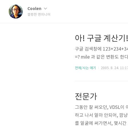
Coolen
썰렁한 엔지니어
아! 구글 계산기
구글 검색창에 123+234+34
=? mile 과 같은 변환도 
전체/사는 얘기
2005. 8. 24. 11:1
전문가
그동안 잘 써오던, VDSL이 
하고 나서 얼마 안되어, 깜냥
를 얼굴에 써가면서, 몇시간