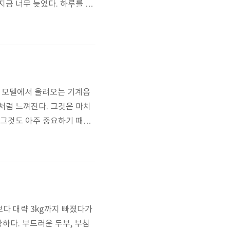
지금 너무 늦었다. 하루를 그
때는 하루종일 잠에 빚진자처럼
안 지속되는 금요일 봤나.
엔 모델에서 울려오는 기계음
처럼 느껴진다. 그것은 마치
 그것도 아주 중요하기 때문
보다 대략 3kg까지 빠졌다가
하다. 부드러운 두부, 부침