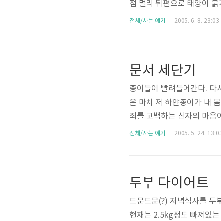
점 멀리 뒤편으로 태양이 붉
렇게 일찍 시작한다는 것은 
전체/사는 얘기
2005. 6. 8. 23:03
산다. 지난주 금요일에 일단
쉬지도 못하고. 훙
문서 세단기
종이들이 빨려들어간다. 다
은 마치 저 하얀종이가 내 
죄를 고백하는 신자의 마음이
에 함부로 버릴 수 없는 코
전체/사는 얘기
2005. 5. 24. 13:0
두부 다이어트
드문드문(?) 저녁식사를 두
현재는 2.5kg정도 빠져있