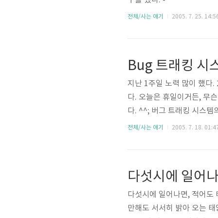
구를 했다. -
전체/사는 얘기
2005. 7. 25. 14:5
Bug 트래킹 시스
지난 1주일 노력 많이 했다.
다. 오늘은 휴일이거든, 무
다. ^^; 버그 트래킹 시스
웨어 번역에서 경쟁의식을 느
전체/사는 얘기
2005. 7. 18. 01:4
것인지, 꽤 건전한 성장 동력
이 분출 될 수 있는 길을 만
다섯시에 일어나
다섯시에 일어나면, 적어도 
만해도 서서히 밝아 오는 태