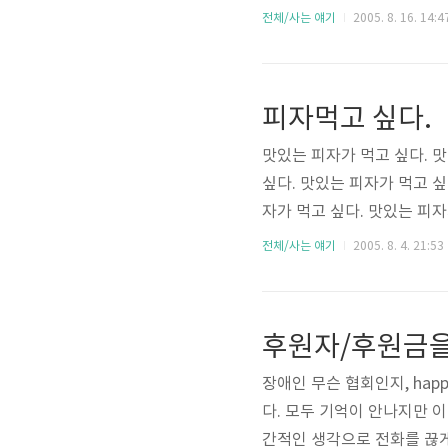
어 이 찜통같은 더위에, 과
전체/사는 얘기
2005. 8. 16. 14:4
치 않은 상황도 그랬거니와,
이 되었기 때문에 휴일임에도 
피자먹고 싶다.
맛있는 피자가 먹고 싶다. 맛
싶다. 맛있는 피자가 먹고 싶
자가 먹고 싶다. 맛있는 피자
전체/사는 얘기
2005. 8. 4. 21:53
후원자/후원금을
장애인 무슨 협회인지, ha
다. 모두 기억이 안나지만 
간적인 생각으로 전화를 끊게 